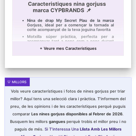
Caracteristiques nina gorjuss
marca CYPBRANDS 📌
Nina de drap My Secret Plau de la marca
Gorjuss, ideal per a començar la tornada al
col·le acompanyat de la teva joguina favorita
Motxilla súper pràctica, perfecta per a
acompanyar tant a nens com a nens durant
els seves vacances d'estiu, viatges o per a la
+ Veure mes Caracteristiques
tornada al col·li
Producte Oficial Athletic Club de Bilbao
Aquest producte està especialment
dissenyat pensant en la seva durabilitat,
elaborat amb materials d'alta resistència,
100% polièster, per a assegurar que és pugui
utilitzar en tota mena d'activitats garantint el
seu bon funcionament i alt prestigi
Vols veure característiques i fotos de nines gorjuss per triar
Aquest producte és ideal per a regalar tant a
nens i nens com a adults; És el regal
millor? Aquí tens una selecció clara i pràctica. T'informem del
perfecte per a nadal, un aniversari o una data
preu, de les opinions i de les característiques perquè puguis
especial per a compartir al costat de la teva
família o amics una estona de diversió i
comparar
Les nines gorjuss disponibles al Febrer de 2026
.
felicitat
Busquem les millors
gangues
perquè trobis el millor preu i no
paguis de més.
Si T'interessa Una
Llista Amb Les Millors