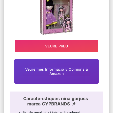
VEURE PREU
Veure mes Informació y Opinions a
Amazon
Caracteristiques nina gorjuss
marca CYPBRANDS 📌
Set de regal nina i joier amb cadenat