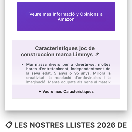
Veure mes Informació y Opinions a
Amazon
Caracteristiques joc de
construccion marca Limmys 📌
Mai massa divers per a divertir-se: moltes
hores d'entreteniment, independentment de
la seva edat, 5 anys o 95 anys. Millora la
creativitat, la resolució d'endevinalles i la
imaginació. Manté ocupats als nens al mateix
temps que millora les habilitats educatives, el
desenvolupament del cervell i el pensament
+ Veure mes Caracteristiques
crític que els beneficiarà al llarg de la vida.
Aprenent a través del joc: exposa als nens al
treball en equip, a la competència, a treballar
sol i a pensar per si mateixos. La millor ajuda
de capacitació per a futurs acadèmics,
treballadors de la construcció o aquells que
📋 LES NOSTRES LLISTES 2026 DE
sobresurtin en rols que requereixen
creativitat. Ensenya als nens que les