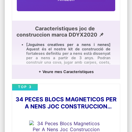
Caracteristiques joc de
construccion marca DDYX2020 📌
[Joguines creatives per a nens i nenes]
Aquest és el nostre kit de construcció de
fortaleses definitiu per a nens està dissenyat
per a nens a partir de 3 anys. Podran
construir una cova, jugar amb carpes, coets,
cases, iglús, castells de princeses, túnels,
tipis, carpes de joguina, vaixells pirates,
+ Veure mes Caracteristiques
només agregui llençols per a crear un
amagatall.
TOP 3
[Joguines de la fortalesa] Els nostres 140
jocs màgics permeten als seus fills fer
construccions divertides de totes les formes
34 PECES BLOCS MAGNETICOS PER
i grandàries! . Inclou 90 pals (38
centímetres), 50 boles (5 centímetres de
A NENS JOC CONSTRUCCION
diàmetre). (No inclou mantes)
MAGNETICO JOC CONSTRUCCION
[Molt senzill de muntar i durador] Fabricat en
MAGNETICO 3D PER A NENS I NENES
plàstic ABS resistent i d'alta qualitat,
simplement insereixi i giri la vareta en la bola,
DE 3 4 5 6 I 7 ANYS IMANTS
el constructor pot connectar i desmuntar