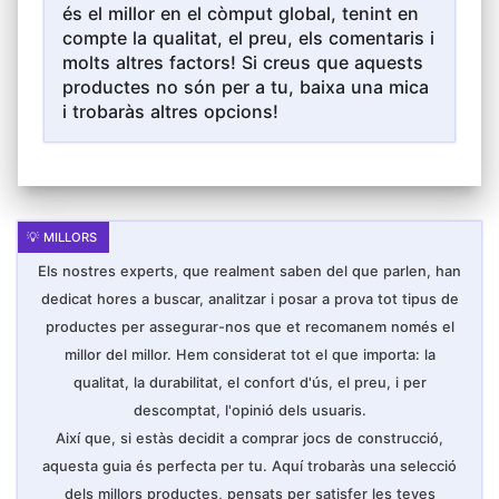
és el millor en el còmput global, tenint en
Segur i Durador: Fet de plàstic ABS importat i
material magnètic segur. La superfície llisa i el
compte la qualitat, el preu, els comentaris i
disseny de les vores arrodonides no ratllen ni
molts altres factors! Si creus que aquests
danyen les mans. Utilitzant el procés de
soldadura per ultrasons per a assegurar una
productes no són per a tu, baixa una mica
millor estanquitat, clips en les vores per a
i trobaràs altres opcions!
una doble protecció i l'imant no caurà
fàcilment, durable per a l'ús a llarg
termini.blocs magnètics nens són fàcils de
construir i fàcil de posar lluny per a
l'emmagatzematge.
Blocs Magneticos Educatives: Desenvolupen
el sentit de l'espai tridimensional del seu fill.
És bo per a desenvolupar el reconeixement
de colors i formes, la creativitat i la
Els nostres experts, que realment saben del que parlen, han
imaginació, la practicitat i les habilitats de
disseny dels nens. Ideal per a joguines de
dedicat hores a buscar, analitzar i posar a prova tot tipus de
preescolar. Ideal per a famílies, jardins
d'infància, guarderies, preescolars, etc. Un
productes per assegurar-nos que et recomanem només el
gran regal per a passar temps de qualitat
millor del millor. Hem considerat tot el que importa: la
amb els seus sers estimats, ideal per a nens
a partir de 3 anys.
qualitat, la durabilitat, el confort d'ús, el preu, i per
Un Regal que els Encantarà als Nens: 64 jocs
descomptat, l'opinió dels usuaris.
de joguines de construcció magnètics i fullet
d'idees inclosos, compatibles amb altres
Així que, si estàs decidit a comprar jocs de construcció,
taulells de grandària similar, recomanats per a
edats de 3 anys d'ara endavant. El millor
aquesta guia és perfecta per tu. Aquí trobaràs una selecció
regal de Nadal per als nens. Si hi ha algun
dels millors productes, pensats per satisfer les teves
problema de qualitat, no dubti a posar-se en