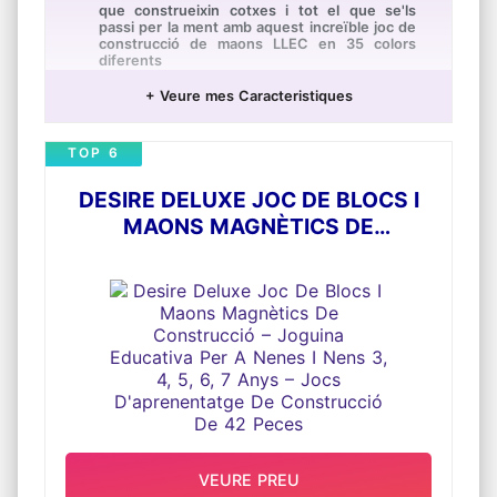
que construeixin cotxes i tot el que se'ls
passi per la ment amb aquest increïble joc de
construcció de maons LLEC en 35 colors
diferents
Aquesta joguina educativa multicolor conté
+ Veure mes Caracteristiques
múltiples peces especials com 18 pneumàtics
i 18 llandes, una finestra amb marc, 3 parells
d'ulls i una base verda de LLEC de 8x16
TOP 6
Els nens podran construir cotxes de joguina,
trens, una casa sobre la base, animals o
DESIRE DELUXE JOC DE BLOCS I
simplement deixar-se guiar amb les idees de
construcció incloses
MAONS MAGNÈTICS DE
Aquest joc creatiu ve amb una còmoda caixa
CONSTRUCCIÓ – JOGUINA
d'emmagatzematge de plàstic per a guardar
tots els maons i peces i és el complement
EDUCATIVA PER A NENES I NENS 3,
ideal per a qualsevol col·lecció LLEC
4, 5, 6, 7 ANYS – JOCS
Els nens poden combinar aquest joc amb uns
D'APRENENTATGE DE CONSTRUCCIÓ
altres de la gamma LLEC Classic per a crear
tot un univers de diversió creativa i poden
DE 42 PECES
construir i reconstruir infinitat de figures
LLEC
És un regal ideal i creatiu per a nens i nenes
a partir de 4 anys a què els agradi construir i
exposar les seves creacions, seran els reis
dels aniversaris infantils o com a obsequi de
Nadal
VEURE PREU