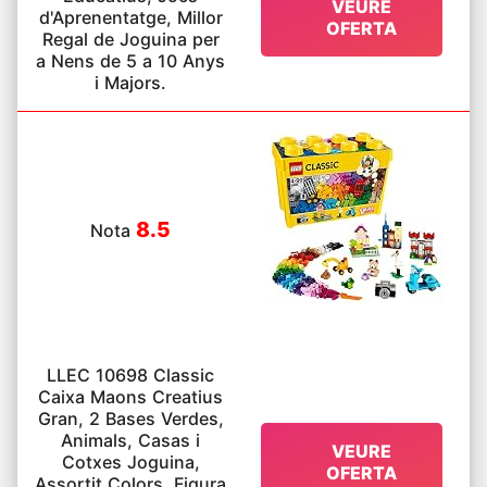
VEURE
com el vincle i la cooperació entre pares i fills
d'Aprenentatge, Millor
OFERTA
El Regal Perfecte per als Nens: Els nostres
Regal de Joguina per
excel·lents jocs de construcció per a nens de
a Nens de 5 a 10 Anys
3 a 12 anys són adequats com a regal d'Any
i Majors.
Nou, aniversari, Dia del Nen, Nadal o com
recompensa per bon comportament. Càlids
consells: (Si té alguna pregunta, no dubti a
posar-se en contacte amb mi i li respondrem
al més aviat possible)
8.5
Nota
LLEC 10698 Classic
Caixa Maons Creatius
Gran, 2 Bases Verdes,
Animals, Casas i
VEURE
Cotxes Joguina,
OFERTA
Assortit Colors, Figura