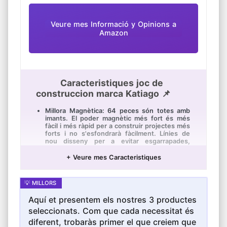
construcció, deixi que els nens juguin amb el
pensament global, practiquin la geometria
espacial i el pensament lògic; entroncament
Veure mes Informació y Opinions a
els blocs de construcció, porti-ho a
experimentar una experiència de joc diferent,
Amazon
brindi als nens, la interacció entre pares i fills
és més pròxima .
Caracteristiques joc de
construccion marca Katiago 📌
Millora Magnètica: 64 peces són totes amb
imants. El poder magnètic més fort és més
fàcil i més ràpid per a construir projectes més
forts i no s'esfondrarà fàcilment. Línies de
nou disseny per a evitar esgarrapades,
mantenir el color brillant a llarg termini i la
superfície llisa
+ Veure mes Caracteristiques
Estimular la Imaginació dels Nens: Els blocs
de construcció estan dissenyats per als
nens, són segurs i duradors, aprenen a
utilitzar una varietat de formes geomètriques
Aquí et presentem els nostres 3 productes
per a combinar, i els ajuden a desenvolupar el
color i la forma de cognició, incloent-hi les
seleccionats. Com que cada necessitat és
formes 3D i les polaritats magnètiques i el
diferent, trobaràs primer el que creiem que
disseny arquitectònic a una edat primerenca.