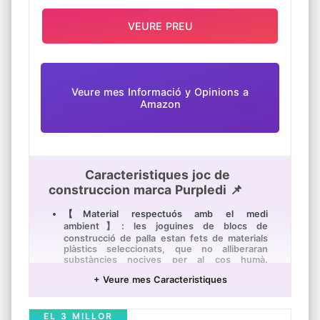
VEURE PREU
Veure mes Informació y Opinions a
Amazon
Caracteristiques joc de
construccion marca Purpledi 📌
【Material respectuós amb el medi
ambient】: les joguines de blocs de
construcció de palla estan fets de materials
plàstics seleccionats, que no alliberaran
substàncies nocives per al cos humà.
Materials respectuosos amb el medi ambient,
+ Veure mes Caracteristiques
per a garantir la salut del seu bebè des del
principi, pot estar segur
【Estimuli les habilitats STM】: Joc
EL 3 MILLOR