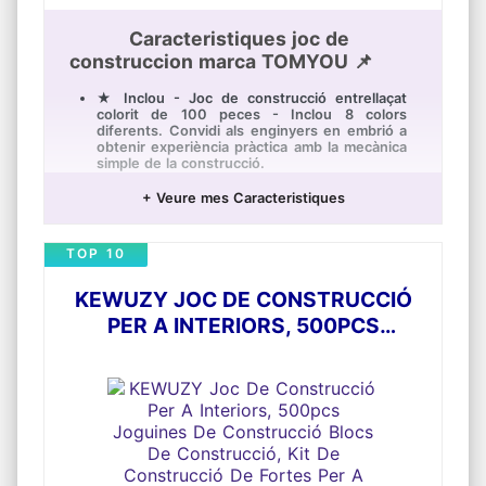
Caracteristiques joc de
construccion marca TOMYOU 📌
★ Inclou - Joc de construcció entrellaçat
colorit de 100 peces - Inclou 8 colors
diferents. Convidi als enginyers en embrió a
obtenir experiència pràctica amb la mecànica
simple de la construcció.
★ Activitats STEM: crea formes i formes
+ Veure mes Caracteristiques
multidimensionals amb les peces en forma
d'estrella. Augmenta les habilitats motores
fines mentre fomenta el pensament i la
TOP 10
resolució de problemes.
★ Una joguina divertida que ensenya - Usa
KEWUZY JOC DE CONSTRUCCIÓ
les joguines educatives per al cervell per a
crear formes i formes multidimensionals
PER A INTERIORS, 500PCS
usant les peces en forma d'estrella de molts
colors. Gran joguina educativa per a nens a
JOGUINES DE CONSTRUCCIÓ BLOCS
partir de 3 anys.
DE CONSTRUCCIÓ, KIT DE
★ Aquest versàtil i flexible joguina artesanal
CONSTRUCCIÓ DE FORTES PER A
obert permet als nens usar la seva imaginació
i creativitat per a visualitzar, dissenyar i crear
NENS 3 A 12 ANYS
formes simples o estructures complexes.
★ Aprenentatge d'obsequis: aquests blocs
de colors brillants són el regal perfecte per a