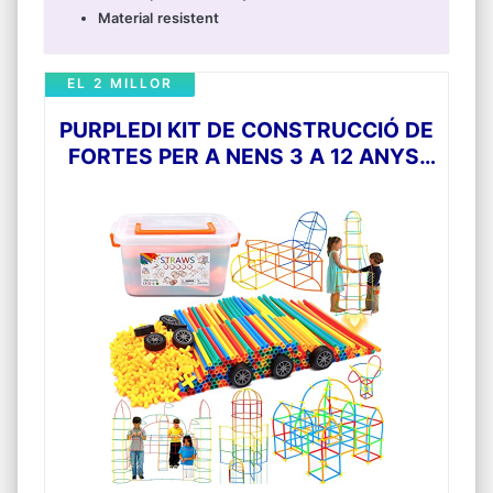
Material resistent
EL 2 MILLOR
PURPLEDI KIT DE CONSTRUCCIÓ DE
FORTES PER A NENS 3 A 12 ANYS,
PALLETES I CONNECTORS
CONSTRUCTOR, JOC DE
CONSTRUCCIÓ PER A INTERIORS
AMB PALS, BEST GIFT FOR BOYS
AND GIRLS (500PCS)