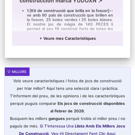
construccion marca YUDOXN 📌
1.[Kit de construcció que brilla en la foscor]--
ve amb 90 pals de construcció que brillen en
la foscor, 25 boles verdes i 25 boles blaves.
El nostre joc de màgia de 140 PECES li
permet al seu fill construir forts de totes les
formes i grandàries! (La manta no està
inclosa) Nota: Si us plau, col·loqui els kits de
+ Veure mes Caracteristiques
construcció per a exposar-los a la llum solar
durant 15-30 minuts, de manera que emeti
llum en la foscor.
2.[Kits de construcció per a nens i nenes]--
els kits de construcció de fortes definitius
per a nens estan dissenyats per a nens de 4
anys d'ara endavant, poden construir una
cova, carpa de jocs, coet, casa, iglú, castell
Vols veure característiques i fotos de jocs de construcció
de princesa, túnel, només agregui un llençol
per a crear un amagatall. Deixa que els teus
per triar millor? Aquí tens una selecció clara i pràctica.
fills creuen el seu món de fantasia i se
submergeixin en ell durant hores!
T'informem del preu, de les opinions i de les característiques
3.[Fàcil de construir i durador]--fet amb
perquè puguis comparar
Els jocs de construcció disponibles
plàstic de primera qualitat, simplement
insereixi giri les varetes en les boles, el
al Febrer de 2026
.
constructor es connecta en uns segons i es
Busquem les millors
gangues
perquè trobis el millor preu i no
desmunta fàcilment.Les peces romandran
connectades de manera segura, per la qual
paguis de més.
Si T'interessa Una
Llista Amb Els Millors Jocs
cosa no ha de preocupar-se per estructures
col·lapsant.
De Construcció
, Ves-Hi Directament Fent Clic Aquí.