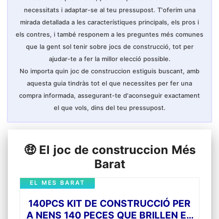
contacte amb nosaltres per correu
necessitats i adaptar-se al teu pressupost. T'oferim una
electrònic.
mirada detallada a les característiques principals, els pros i
els contres, i també responem a les preguntes més comunes
que la gent sol tenir sobre jocs de construcció, tot per
ajudar-te a fer la millor elecció possible.
No importa quin joc de construccion estiguis buscant, amb
aquesta guia tindràs tot el que necessites per fer una
compra informada, assegurant-te d'aconseguir exactament
el que vols, dins del teu pressupost.
🤑 El joc de construccion Més
Barat
EL MES BARAT
140PCS KIT DE CONSTRUCCIÓ PER
A NENS 140 PECES QUE BRILLEN EN