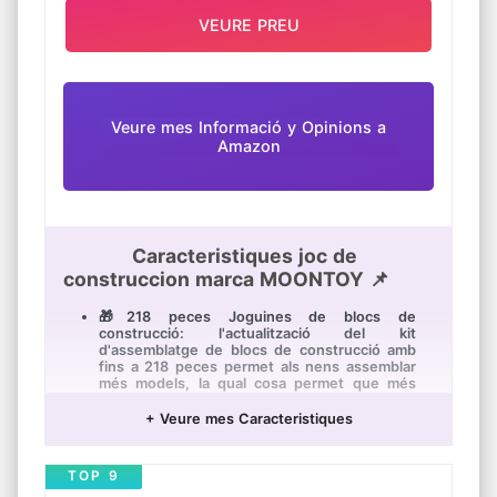
DEVOLUCIÓ GARANTIDA: No es preocupi, si
el producte no és correcte o té alguna
VEURE PREU
fallada, rebrà un reemborsament complet
sense problemes - La garantia de fàbrica
només està disponible a través de venedors
autoritzats
Veure mes Informació y Opinions a
Amazon
Caracteristiques joc de
construccion marca MOONTOY 📌
🎁218 peces Joguines de blocs de
construcció: l'actualització del kit
d'assemblatge de blocs de construcció amb
fins a 218 peces permet als nens assemblar
més models, la qual cosa permet que més
nens juguin amb els seus germans i
germanes o amics i sigui bo per a la
+ Veure mes Caracteristiques
interacció entre pares i fills.
🎁Joguines educatives de construcció:
TOP 9
disseny més interessant i amigable per als
nens de patrons assemblats. Aquest joc de