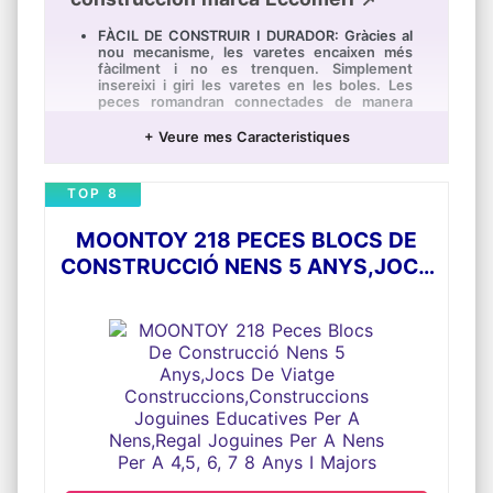
FÀCIL DE CONSTRUIR I DURADOR: Gràcies al
nou mecanisme, les varetes encaixen més
fàcilment i no es trenquen. Simplement
insereixi i giri les varetes en les boles. Les
peces romandran connectades de manera
segura. Els adults poden ajudar a inserir i
construir.
+ Veure mes Caracteristiques
DESENVOLUPA EL SEU IMAGINACION I
CREATIVITAT: Joguines educatives perquè
TOP 8
juguin i treballin junts per a planificar i
resoldre problemes en construir diferents
estructures com un castell, un iglú, tipis, un
MOONTOY 218 PECES BLOCS DE
coet, un túnel o una casa. Usa-ho també com
a tenda de campanya infantil únicament
CONSTRUCCIÓ NENS 5 ANYS,JOCS
agregant un llençol damunt
DE VIATGE
PROMOU EL TREBALL EN EQUIP: Treballar
CONSTRUCCIONS,CONSTRUCCIONS
amb altres nens ajuda a treballar en grup i
desenvolupar les habilitats en equips, fins i
JOGUINES EDUCATIVES PER A
tot pot ser una cosa que tota la família faci
NENS,REGAL JOGUINES PER A NENS
junta. Es pot fer en interiors o a l'aire lliure
SET CONSTRUCCIONS: Inclou 90 peces de
PER A 4,5, 6, 7 8 ANYS I MAJORS
construcció per a nens amb 32 boles i 58
varetes per a construir diferents jocs.
Recomanem comprar 2 kits per a fer
estructures més grans i connectar-les a
través d'un túnel