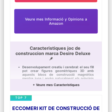
Veure mes Informació y Opinions a
Amazon
Caracteristiques joc de
construccion marca Desire Deluxe
📌
Desenvolupament creatiu i cerebral: el seu fill
pot crear figures geomètriques 3D amb
aquests blocs de construcció magnètics
mentre juga i aprèn naturalment els principis
de l'imant amb la sensació de poder
+ Veure mes Caracteristiques
magnètic.
Imants potents de nova generació: imants 4
vegades més potents per a un millor agarri
TOP 7
que permet construir figures i estructures
encara més grans.
ECCOMERI KIT DE CONSTRUCCIÓ DE
Alta qualitat certificada: aquests blocs estan