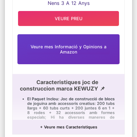
qualsevol nen petit, sense importar el
gènere! El joc creixerà amb el seu fill a
mesura que les seves creacions augmentin
en complexitat amb aquestes joguines de
VEURE PREU
construcció i joguines de tija primerenca per
a nens i nenes des de nens petits fins a
preescolar i primària.
Veure mes Informació y Opinions a
Amazon
Caracteristiques joc de
construccion marca KEWUZY 📌
El Paquet Inclou: Joc de construcció de blocs
de joguina amb accessoris creatius: 200 tubs
llargs + 60 tubs curts + 200 juntes 6 en 1 +
8 rodes + 32 accessoris amb formes
especials; Hi ha diverses maneres de
construir, pessigar, inserir, colpejar i construir
blocs de palla, adequats per a nens a partir
+ Veure mes Caracteristiques
de 3-12 anys per a desenvolupar les seves
habilitats de comptar, agrupar, classificar i