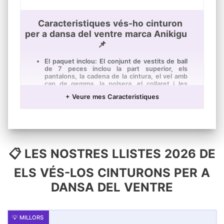
Caracteristiques vés-ho cinturon
per a dansa del ventre marca Anikigu
📌
El paquet inclou: El conjunt de vestits de ball
de 7 peces inclou la part superior, els
pantalons, la cadena de la cintura, el vel amb
cap de gemma, la polsera, el collaret i les
arracades.
+ Veure mes Caracteristiques
Gaudeix i sent el glamur---- Els vestits de
dansa del ventre de gasa amb monedes
donen la quantitat justa de lluentor i lluentor
sota les llums de l'escenari. Suau i còmode
de portar. Absolutament perfecte i còmode
per a la dansa de performance.
📋 LES NOSTRES LLISTES 2026 DE
Gran regal ---- Preciós i imprescindible per a
qualsevol ballarina. Aquests vestits de ball
serien un gran regal perquè les teves noies
ELS VÉS-LOS CINTURONS PER A
siguin una princesa exòtica en un festival o
festa.
DANSA DEL VENTRE
Sol·licitud---- Vestits de dansa del ventre per
a nens, perfectes per a la pràctica o el
rendiment. Ple de disfresses exòtiques
també es pot usar en festes de disfresses
d'Halloween o disfresses o simplement