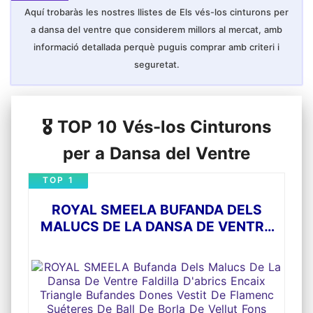
divertir-se amb disfresses.
Aquí trobaràs les nostres llistes de Els vés-los cinturons per
Grandària---- Talla S s'adapta a l'altura de les
a dansa del ventre que considerem millors al mercat, amb
nenes sota 115cm; La talla M s'ajusta a l'altura
de les nenes entre 115-130cm; Talla L
informació detallada perquè puguis comprar amb criteri i
s'adapta a l'altura de les nenes entre 130-
seguretat.
140cm; Talla XL s'adapta a l'altura de les
nenes entre 140-165cm.
🎖️ TOP 10 Vés-los Cinturons
per a Dansa del Ventre
TOP 1
ROYAL SMEELA BUFANDA DELS
MALUCS DE LA DANSA DE VENTRE
FALDILLA D'ABRICS ENCAIX
TRIANGLE BUFANDES DONES
VESTIT DE FLAMENC SUÉTERES DE
BALL DE BORLA DE VELLUT FONS