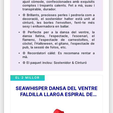
ajust còmode, confeccionades amb exquisits
comptes i trepants calents. Fet a mà, suau i
transpirable, durador.
♔ Brillants, precioses perles i pedreria com a
decoració, el sostenidor halter està unit al
cinturó, les borles l'envolten, fent-te més
sexy i enlluernadora en ballar.
♔ Perfecte per a la dansa del ventre, la
dansa llatina, l'espectacle, l'escenari, el
flamenc, l'espectacle de carnestoltes, el
còctel, l'Halloween, el gitano, l'espectacle de
pub, la sessió de fotos, etc.
♔ Recordatori càlid: Es recomana rentar a
mà.
♔ El paquet inclou: Sostenidor & Cinturó
EL 2 MILLOR
SEAWHISPER DANSA DEL VENTRE
FALDILLA LLARGA ESPIRAL DE
3 CAPES DE GASA FALDILLA
DISFRESSA DE BOLLYWOOD
CADENA HIP WRAP GEMSTONE