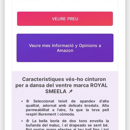
VEURE PREU
Veure mes Informació y Opinions a
Amazon
Caracteristiques vés-ho cinturon
per a dansa del ventre marca ROYAL
SMEELA 📌
♔ Seleccionat teixit de spandex d'alta
qualitat, adornat amb delicats brodats. Alta
permeabilitat a l'aire, fa que la teva pell
respiri lliurement i còmoda.
♔ La bella borla de dos tons envolta la
bufanda del maluc, i el drapeado se sent bé.
Pot portar grans efectes al teu ball fins i tot