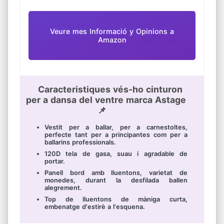
continuació abans d'ordenar. Rentada a mà i
màquina
Veure mes Informació y Opinions a
Amazon
Caracteristiques vés-ho cinturon
per a dansa del ventre marca Astage
📌
Vestit per a ballar, per a carnestoltes,
perfecte tant per a principantes com per a
ballarins professionals.
120D tela de gasa, suau i agradable de
portar.
Panell bord amb lluentons, varietat de
monedes, durant la desfilada ballen
alegrement.
Top de lluentons de màniga curta,
embenatge d'estirè a l'esquena.