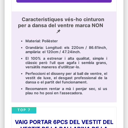
Caracteristiques vés-ho cinturon
per a dansa del ventre marca NON
📌
Material: Polièster
Grandària: Longitud: els 220cm / 86.61inch,
amplària: el 120cm / 47.24inch.
El 100% a estrenar i alta qualitat, simple i
clàssic però l'ull que agafa i sembla grans,
versàtils maneres d'utilitzar-lo.
Perfeccioni el disseny per al ball de ventre, el
vestit de luxe, el desgast professional de la
dansa o el partit del funcionament.
Recomanem rentar a mà i penjar sec, si us
plau no ho posi en l'assecadora.
TOP 7
VAIG PORTAR 6PCS DEL VESTIT DEL