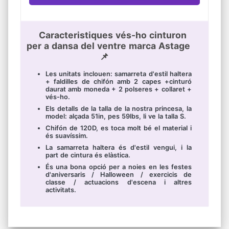
Caracteristiques vés-ho cinturon
per a dansa del ventre marca Astage
📌
Les unitats inclouen: samarreta d'estil haltera
+ faldilles de chifón amb 2 capes +cinturó
daurat amb moneda + 2 polseres + collaret +
vés-ho.
Els detalls de la talla de la nostra princesa, la
model: alçada 51in, pes 59lbs, li ve la talla S.
Chifón de 120D, es toca molt bé el material i
és suavíssim.
La samarreta haltera és d'estil vengui, i la
part de cintura és elàstica.
És una bona opció per a noies en les festes
d'aniversaris / Halloween / exercicis de
classe / actuacions d'escena i altres
activitats.