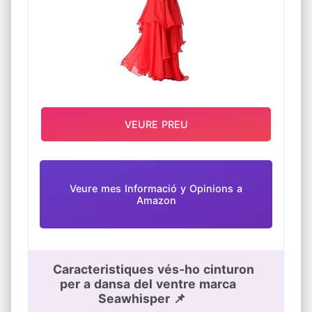
CINTURONS DE DANSA DEL VENTRE
VÉS-LO, DONA, COLOR ROSSO,
GRANDÀRIA TALLA ÚNICA
VEURE PREU
Veure mes Informació y Opinions a
Amazon
Caracteristiques vés-ho cinturon
per a dansa del ventre marca
Seawhisper 📌