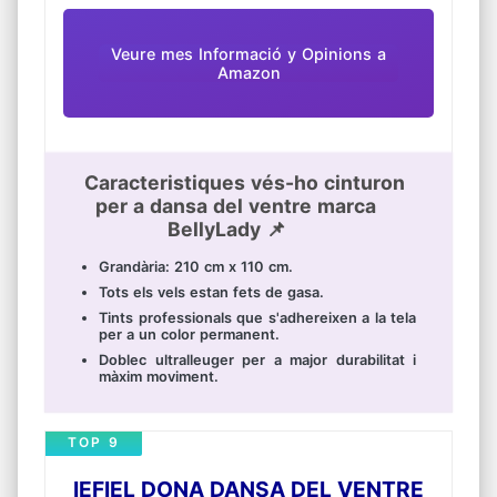
CONTINGUT DEL PAQUET: 1 top de màniga
llarga, 1 pantalons, 1 cadena de cintura, 1 vel
amb clauer, 2 polseres. Rentar únicament a
mà. Si us plau, inverteixi el vestit i després
Veure mes Informació y Opinions a
renti'l a mà.
Amazon
Caracteristiques vés-ho cinturon
per a dansa del ventre marca
BellyLady 📌
Grandària: 210 cm x 110 cm.
Tots els vels estan fets de gasa.
Tints professionals que s'adhereixen a la tela
per a un color permanent.
Doblec ultralleuger per a major durabilitat i
màxim moviment.
TOP 9
IEFIEL DONA DANSA DEL VENTRE