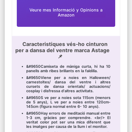
Veure mes Informació y Opinions a
Amazon
Caracteristiques vés-ho cinturon
per a dansa del ventre marca Astage
📌
&#9650Camiseta de màniga curta, hi ha 10
panells amb ribes brillants en la faldilla.
&#9650Viene per a noies en Halloween/
carnestoltes/ dansa del ventre i altres
cursets de dansa orientals/ actuacions/
cosplay i disfressa d'altres activitats.
&#9650S ve per a noies sota 115cm (menors
de 5 anys), L ve per a noies entre 120cm-
145cm (figura normal entre 6- 10 anys).
&#9650Hay errors de meditació manual entre
1-3 cm, gràcies per comprendre. <br/> El
veritat color pot ser una mica diferent que
les imatges per causa de la llum i el monitor.