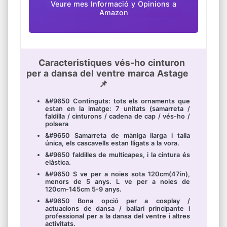
Veure mes Informació y Opinions a
Amazon
Caracteristiques vés-ho cinturon
per a dansa del ventre marca Astage
📌
&#9650 Continguts: tots els ornaments que
estan en la imatge: 7 unitats (samarreta /
faldilla / cinturons / cadena de cap / vés-ho /
polsera
&#9650 Samarreta de màniga llarga i talla
única, els cascavells estan lligats a la vora.
&#9650 faldilles de multicapes, i la cintura és
elàstica.
&#9650 S ve per a noies sota 120cm(47in),
menors de 5 anys. L ve per a noies de
120cm-145cm 5-9 anys.
&#9650 Bona opció per a cosplay /
actuacions de dansa / ballarí principante i
professional per a la dansa del ventre i altres
activitats.