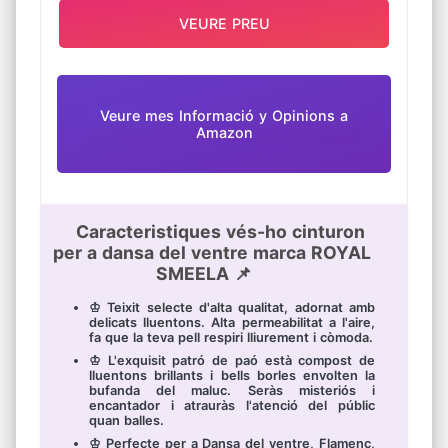
VEURE PREU
Veure mes Informació y Opinions a
Amazon
Caracteristiques vés-ho cinturon
per a dansa del ventre marca ROYAL
SMEELA 📌
♔ Teixit selecte d'alta qualitat, adornat amb
delicats lluentons. Alta permeabilitat a l'aire,
fa que la teva pell respiri lliurement i còmoda.
♔ L'exquisit patró de paó està compost de
lluentons brillants i bells borles envolten la
bufanda del maluc. Seràs misteriós i
encantador i atrauràs l'atenció del públic
quan balles.
♔ Perfecte per a Dansa del ventre, Flamenc,