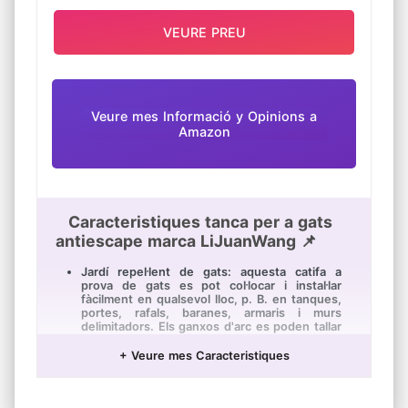
VEURE PREU
Veure mes Informació y Opinions a
Amazon
Caracteristiques tanca per a gats
antiescape marca LiJuanWang 📌
Jardí repel·lent de gats: aquesta catifa a
prova de gats es pot col·locar i instal·lar
fàcilment en qualsevol lloc, p. B. en tanques,
portes, rafals, baranes, armaris i murs
delimitadors. Els ganxos d'arc es poden tallar
i fixar al sòl.
+ Veure mes Caracteristiques
Cort lliure: hi ha un anell de connexió en les
quatre cantonades de la reixeta d'espines, i
el jardí de protecció per a gats es pot tallar i
unir directament (horitzontal o verticalment)