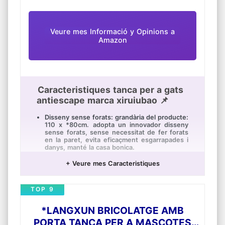
Veure mes Informació y Opinions a
Amazon
Caracteristiques tanca per a gats
antiescape marca xiruiubao 📌
Disseny sense forats: grandària del producte:
110 x *80cm. adopta un innovador disseny
sense forats, sense necessitat de fer forats
en la paret, evita eficaçment esgarrapades i
danys, manté la casa bonica.
Durador i resistent a les esgarrapades:
+ Veure mes Caracteristiques
Material de malla engrossida, major duresa,
evita eficaçment que les mascotes
esgarrapin i *rasguñen, prolonga la vida útil,
TOP 9
proporciona un entorn d'aïllament saludable i
segur per a les mascotes.
*LANGXUN BRICOLATGE AMB
Portàtil i plegable: Aquesta porta per a
gossos ve amb 6 ganxos *nano-*sticky, amb
PORTA TANCA PER A MASCOTES
força de reacció i la paret fermament fixada,