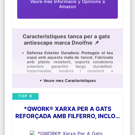
Veure mes Informació y Opinions a
Amazon
Caracteristiques tanca per a gats
antiescape marca Dnoifne 📌
Defensa Exterior Duradora: Protegeix el teu
espai amb aquesta malla de tancat. Fabricada
amb plàstic resistent, suporta condicions
exteriors garantint llarga durabilitat.
Impermeable, inodora i resistent a
esquinçaments.
+ Veure mes Caracteristiques
Ús Versàtil: Ideal com a barrera per a animals
(gats, gossos, pollastres), tanca de jardí o
protecció de plantes. Crea límits o protegeix
TOP 6
el teu jardí contra possibles intrusos.
Protecció de Troncs d'Arbre: Amb 40 cm d'alt
*QWORK® XARXA PER A GATS
i 5 m de llarg, aquest protector ofereix
cobertura completa. Fàcilment ajustable,
REFORÇADA AMB FILFERRO, INCLOU
s'adapta a arbres de diferents grandàries o
recintes per a animals.
JOC DE FIXACIÓ, *3X4M, NEGRA
Ajust Personalitzat: Tant per a recintes com
PER A BALCONS, PORTES
per a plantes, aquesta malla es pot tallar a la