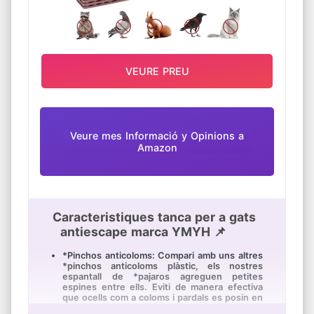
【BON SERVEI】Si té alguna pregunta
després de comprar nostra *pinchos anti
gats, pot contactar-nos en qualsevol moment
i li oferirem una solució dins de les 24 hores.
VEURE PREU
Veure mes Informació y Opinions a
Amazon
Caracteristiques tanca per a gats
antiescape marca YMYH 📌
*Pinchos anticoloms: Compari amb uns altres
*pinchos anticoloms plàstic, els nostres
espantall de *pajaros agreguen petites
espines entre ells. Eviti de manera efectiva
que ocells com a coloms i pardals es posin en
bigues, tendals o ampits de finestres i niïn