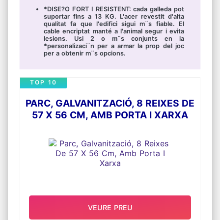
*DISE?O FORT I RESISTENT: cada galleda pot
suportar fins a 13 KG. L'acer revestit d'alta
qualitat fa que l'edifici sigui m¨s fiable. El
cable encriptat manté a l'animal segur i evita
lesions. Usi 2 o m¨s conjunts en la
*personalizaci¨n per a armar la prop del joc
per a obtenir m¨s opcions.
TOP 10
PARC, GALVANITZACIÓ, 8 REIXES DE
57 X 56 CM, AMB PORTA I XARXA
VEURE PREU