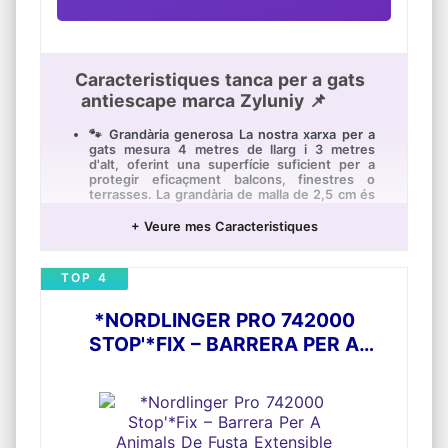
Caracteristiques tanca per a gats
antiescape marca Zyluniy 📌
🐾 Grandària generosa La nostra xarxa per a
gats mesura 4 metres de llarg i 3 metres
d'alt, oferint una superfície suficient per a
protegir eficaçment balcons, finestres o
terrasses. La grandària de malla de 2,5 cm és
adequat per a protegir el teu gat sense
obstaculitzar la seva visió.
+ Veure mes Caracteristiques
🧶 Material de niló d'alta qualitat La xarxa està
fabricada en niló *premium amb una
TOP 4
estructura de malla fina per a una longevitat
excepcional. Resisteix no sols a les
esgarrapades i mossegades del teu gat, sinó
*NORDLINGER PRO 742000
que també és resistent als raigs UV i al clima,
permetent el seu ús a l'aire lliure sense
STOP'*FIX – BARRERA PER A
problemes.
ANIMALS DE FUSTA EXTENSIBLE
📦 Accessoris complets El paquet inclou 20
trenes, 20 ganxos en banya i 20 ganxos en
O, així com 15 m de corda. Amb aquestes
peces, pots fixar fàcil i *solidamente la xarxa
per a gats sense haver de comprar materials