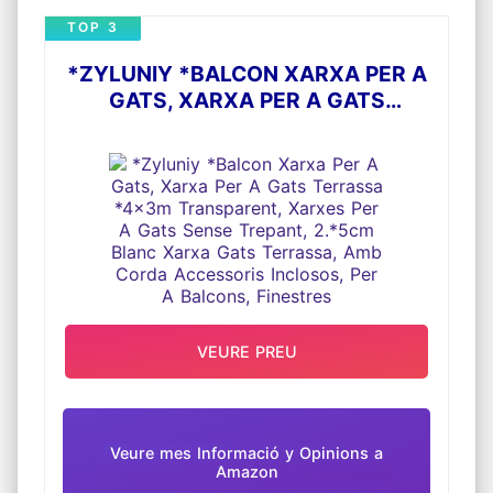
tanques, murs, portes, canonades, motllures,
façanes, condensadors d'aire condicionat,
TOP 3
tendals, cornises, baranes, baixants,
claraboies, embarcacions, grues de
*ZYLUNIY *BALCON XARXA PER A
construcció o portuàries.
GATS, XARXA PER A GATS
INSTAL·LACIÓ: Hi ha 3 maneres de col·locar el
producte: en una superfície plana amb claus,
TERRASSA *4X3M TRANSPARENT,
amb silicona o cinta de doble cara. També pot
XARXES PER A GATS SENSE
lligar-se amb brides. El producte té forats per
a facilitar la instal·lació.
TREPANT, 2.*5CM BLANC XARXA
MATERIAL: fabricat en plàstic de polipropilè,
GATS TERRASSA, AMB CORDA
resistent a l'aigua, raigs UV, a l'òxid,
anticongelant, flexible i robust, fàcilment
ACCESSORIS INCLOSOS, PER A
*recortable per a ajustar a la mesures
BALCONS, FINESTRES
necessàries.
No inclou ancoratges ni la silicona.
VEURE PREU
Veure mes Informació y Opinions a
Amazon