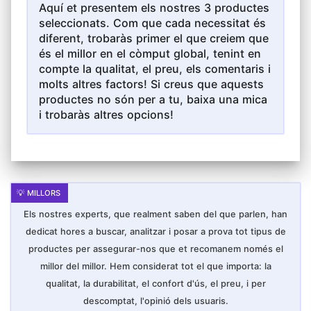
Aquí et presentem els nostres 3 productes
Mobilitat : retràctil amb malla resistent que
seleccionats. Com que cada necessitat és
suaument sense barres inferiors, facilitant el
pas segur de persones i mascotes mentre
diferent, trobaràs primer el que creiem que
prevé accidents per obstacles en el sòl
és el millor en el còmput global, tenint en
Adaptabilitat total: Solució versàtil per a
compte la qualitat, el preu, els comentaris i
delimitar espais en interiors (accessos
estrets, cuines obertes) i exteriors (balcons
molts altres factors! Si creus que aquests
petits, escales de jardí), amb mecanisme de
productes no són per a tu, baixa una mica
bloqueig segur i estructura plegable que
optimitza el magatzematge
i trobaràs altres opcions!
Seguretat compacta: Barrera protectora amb
d'emmagatzematge *ultracompacto que no
ocupa espai quan no s'usa. Proporciona
control d'accessos eficaç per a nens petits i
mascotes curioses, mantenint lliure circulació
per a adults.
Els nostres experts, que realment saben del que parlen, han
dedicat hores a buscar, analitzar i posar a prova tot tipus de
productes per assegurar-nos que et recomanem només el
millor del millor. Hem considerat tot el que importa: la
qualitat, la durabilitat, el confort d'ús, el preu, i per
descomptat, l'opinió dels usuaris.