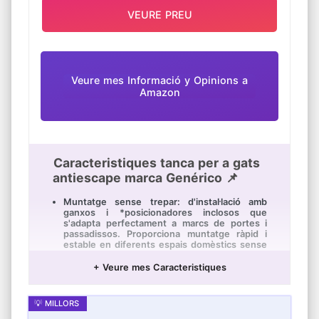
Et donarem una solució satisfactòria.
VEURE PREU
Veure mes Informació y Opinions a
Amazon
Caracteristiques tanca per a gats
antiescape marca Genérico 📌
Muntatge sense trepar: d'instal·lació amb
ganxos i *posicionadores inclosos que
s'adapta perfectament a marcs de portes i
passadissos. Proporciona muntatge ràpid i
estable en diferents espais domèstics sense
danyar parets ni requerir eines professionals.
+ Veure mes Caracteristiques
Adaptació Òptima: Malla d'alta resistència
s'ajusta a múltiples amples de porta, disseny
retràctil compacte i mecanisme anti-escalada
asseguren protecció versàtil per a tota la
família