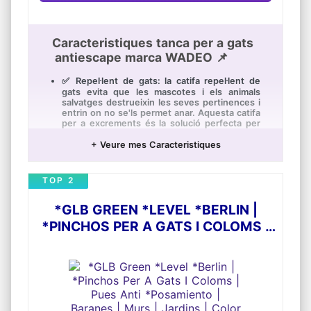
Caracteristiques tanca per a gats
antiescape marca WADEO 📌
✅ Repel·lent de gats: la catifa repel·lent de
gats evita que les mascotes i els animals
salvatges destrueixin les seves pertinences i
entrin on no se'ls permet anar. Aquesta catifa
per a excrements és la solució perfecta per
als problemes de les mascotes. Això els
impedeix defecar en llocs específics i no
+ Veure mes Caracteristiques
desitjats. Aquest espantall de gats es pot
utilitzar en qualsevol lloc i es pot utilitzar en
interiors i exteriors.
TOP 2
✅ SOLUCIÓ HUMANA: tapet de plàstic per a
gats amb tatxes, repel·lent assegurança i
*GLB GREEN *LEVEL *BERLIN |
apte per a mascotes que és una forma
*PINCHOS PER A GATS I COLOMS |
perfecta i humana de dissuadir a les
mascotes i petits animals salvatges de cavar i
PUES ANTI *POSAMIENTO |
esgarrapar.
BARANES | MURS | JARDINS |
✅ Protecció eficaç al jardí: la catifa antigats
de *WADEO protegeix el seu jardí, massissos
COLOR BLANC
de flors, tests, parterres de verdures,
jardineres, pati, etc. Aquest espantall de gats
evita que els animals domèstics i salvatges