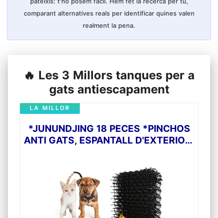
pateixis: t'ho posem fàcil. Hem fet la recerca per tu,
comparant alternatives reals per identificar quines valen
realment la pena.
🔥 Les 3 Millors tanques per a
gats antiescapament
LA MILLOR
*JUNUNDJING 18 PECES *PINCHOS
ANTI GATS, ESPANTALL D'EXTERIOR,
MALLA ANTICOLOMS