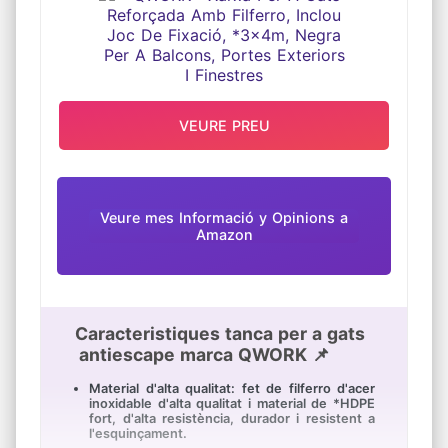
EXTERIORS I FINESTRES
longitud desitjada. El seu disseny flexible
garanteix un ajust perfecte segons les teves
necessitats.
Fàcil Instal·lació: Inclou un rotllo de malla
plàstica negra i brides per a una fixació
senzilla i ràpida.
VEURE PREU
Veure mes Informació y Opinions a
Amazon
Caracteristiques tanca per a gats
antiescape marca QWORK 📌
Material d'alta qualitat: fet de filferro d'acer
inoxidable d'alta qualitat i material de *HDPE
fort, d'alta resistència, durador i resistent a
l'esquinçament.