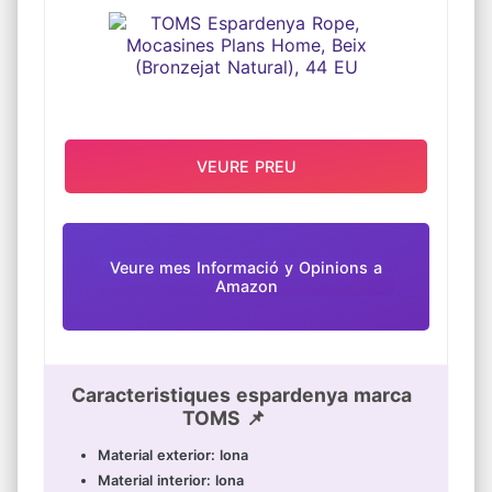
Les sandàlies per a dona usen una sivella de
metall portàtil, fàcil de posar i llevar,
adequada per a moltes formes dempeus,
s'ajusta al turmell i es pot ajustar en longitud.
VEURE PREU
Veure mes Informació y Opinions a
Amazon
Caracteristiques espardenya marca
TOMS 📌
Material exterior: lona
Material interior: lona