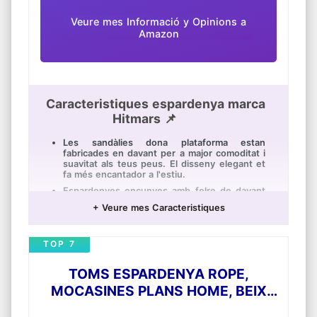
Veure mes Informació y Opinions a
Amazon
Caracteristiques espardenya marca
Hitmars 📌
Les sandàlies dona plataforma estan
fabricades en davant per a major comoditat i
suavitat als teus peus. El disseny elegant et
fa més encantador a l'estiu.
Espardenyes encunyes amb folre de davant
suau. És més agradable per a la pell, elimina
+ Veure mes Caracteristiques
la suor i la humitat i deixa els peus
transpirables i còmodes.
La sola de les sandàlies dona tascó té un
TOP 7
disseny resistent al desgast, per la qual cosa
no tens por de relliscar mentre camines.
TOMS ESPARDENYA ROPE,
Les plataforma sandàlies tenen una altura de
tascó de 6CM. Llarga caminada sense peus
MOCASINES PLANS HOME, BEIX
cansats, adequada per a desplaçaments, vida
(BRONZEJAT NATURAL), 44 EU
diària, noces, festes, etc.