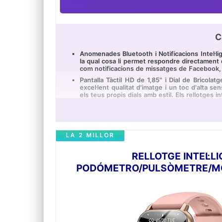
C
Anomenades Bluetooth i Notificacions Intel·lig
la qual cosa li permet respondre directament de
com notificacions de missatges de Facebook, I
Pantalla Tàctil HD de 1,85" i Dial de Bricol
excel·lent qualitat d'imatge i un toc d'alta s
els teus propis dials amb estil. Els rellotges i
112 Maneres d'Esport i Bateria de Llarga Dura
entre altres. Rellotge digital home per a com
dies en manera d'espera. Aquest rellotge no 
Monitoratge de Freqüència Cardíaca les 24 Ho
LA 2 MILLOR
qualitat del somni. El rellotge intel·ligent p
Aquest smartband de salut detectarà i realitz
RELLOTGE INTEL·
vigília.
PODÓMETRO/PULSÒMETRE/MON
Rellotge Intel·ligent Multifuncional: El rel
GPS, control de música, control de cambra i a
comoditat a la seva vida diària. Smartwatch do