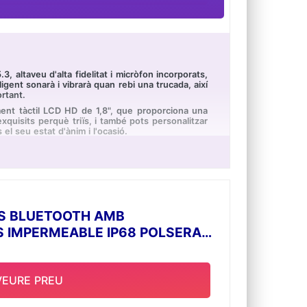
, altaveu d'alta fidelitat i micròfon incorporats,
igent sonarà i vibrarà quan rebi una trucada, així
rtant.
ment tàctil LCD HD de 1,8", que proporciona una
exquisits perquè triïs, i també pots personalitzar
 el seu estat d'ànim i l'ocasió.
rts, com caminar, córrer, caminar amb bicicleta,
pot durar aproximadament 7 dies d'ús i fins a 30
.
ia cardíaca les 24 hores i el monitoratge de la
l'ajuda a comprendre millor el seu estat de salut.
nt-hi el somni profund, somni lleuger i temps de
ES BLUETOOTH AMB
 IMPERMEABLE IP68 POLSERA
larma, cronòmetre, ajust de lluentor, seguiment
ncia en el treball, sinó que també agregarà major
VEURE PREU