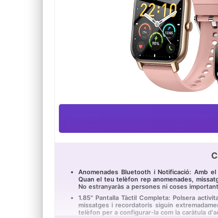
C
Anomenades Bluetooth i Notificació: Amb el mi
Quan el teu telèfon rep anomenades, missatge
No estranyaràs a persones ni coses important
1.85" Pantalla Tàctil Completa: Polsera activi
missatges i recordatoris siguin extremadamen
telèfon per a configurar-la com la caràtula d