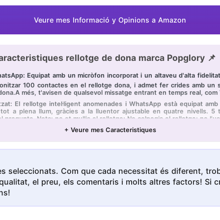
Veure mes Informació y Opinions a Amazon
aracteristiques rellotge de dona marca Popglory 📌
pp: Equipat amb un micròfon incorporat i un altaveu d'alta fidelitat,
nitzar 100 contactes en el rellotge dona, i admet fer crides amb un s
h dona.A més, t'avisen de qualsevol missatge entrant en temps real, co
tzat: El rellotge intel·ligent anomenades i WhatsApp està equipat amb un
t a plena llum, gràcies a la lluentor ajustable en quatre nivells. 5 t
l pregunta. Nota: no et mullis el rellotge; No colpegis el rellotge; no l'u
 de Veu: El rellotge admet el mesurament automàtic de la freqüència car
+ Veure mes Caracteristiques
 a referència, no per a fins mèdics. El rellotge dona està equipat amb u
a veu i allibera les mans per a facilitar el seu ús del rellotge en qualse
ligent dona admet caminar, córrer, ioga i altres maneres esportives, 
os grups de persones. Es mostra els passos, la distància, les calories cr
s seleccionats. Com que cada necessitat és diferent, troba
es d'una altura elevada; Dona suport a la vida impermeable i no es recom
qualitat, el preu, els comentaris i molts altres factors! S
o: El rellotge intel·ligent és compatible amb iOS 9,0 o Android 5,0 i s
cordatori de sedentarisme, el temporitzador, el cronòmetre, la cerca de 
ns!
 any de garantia & suporti tècnic per sempre. Qualsevol problema, estare