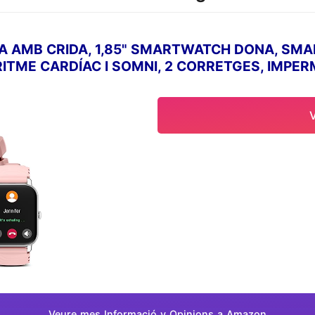
NA AMB CRIDA, 1,85" SMARTWATCH DONA, S
ITME CARDÍAC I SOMNI, 2 CORRETGES, IMPER
PER A IOS ANDROID
Veure mes Informació y Opinions a Amazon