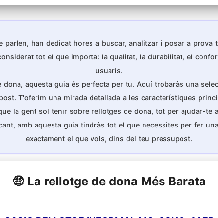
 parlen, han dedicat hores a buscar, analitzar i posar a prova
iderat tot el que importa: la qualitat, la durabilitat, el confort
usuaris.
de dona, aquesta guia és perfecta per tu. Aquí trobaràs una selec
post. T'oferim una mirada detallada a les característiques princ
 la gent sol tenir sobre rellotges de dona, tot per ajudar-te a f
cant, amb aquesta guia tindràs tot el que necessites per fer u
exactament el que vols, dins del teu pressupost.
🤑 La rellotge de dona Més Barata