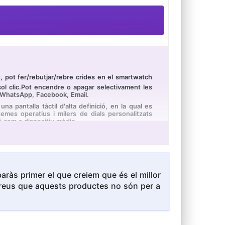
 pot fer/rebutjar/rebre crides en el smartwatch
ol clic.Pot encendre o apagar selectivament les
m WhatsApp, Facebook, Email.
a pantalla tàctil d'alta definició, en la qual es
emes operatius i milers de dials personalitzats
si com a dispositiu mèdic.
díaca/oxigen en sang, i el control de la pressió
n assistent de veu d'intel·ligència artificial que
vol moment i lloc, donant-li una nova experiència.
que són adequats per a una varietat d'escenaris
emades, la freqüència cardíaca i el ritme mitjà.El
ràs primer el que creiem que és el millor
ana banyar-se, nedar, bussejar, etc.
i creus que aquests productes no són per a
uperior, no per a tauletes i computadores. Hi ha
telèfon intel·ligent i més. Li oferim una corretja
m en la seva disposició.