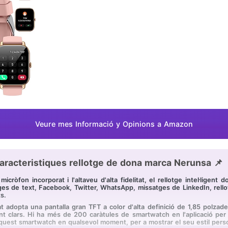
Veure mes Informació y Opinions a Amazon
aracteristiques rellotge de dona marca Nerunsa 📌
cròfon incorporat i l'altaveu d'alta fidelitat, el rellotge intel·ligen
s de text, Facebook, Twitter, WhatsApp, missatges de LinkedIn, rellotg
s.
tat adopta una pantalla gran TFT a color d'alta definició de 1,85 polzad
t clars. Hi ha més de 200 caràtules de smartwatch en l'aplicació per a
'aquest smartwatch en qualsevol moment, per a mostrar el seu estil pers