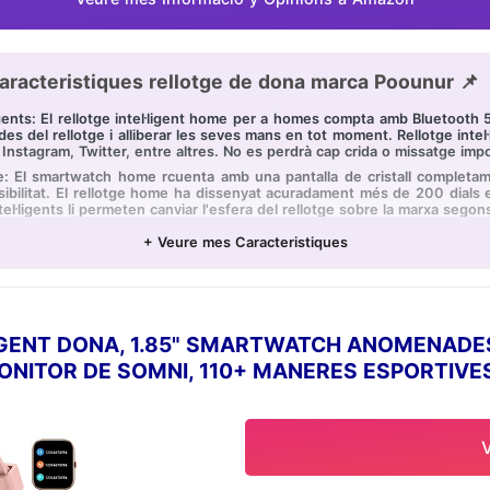
aracteristiques rellotge de dona marca Poounur 📌
ents: El rellotge intel·ligent home per a homes compta amb Bluetooth 5.3
s del rellotge i alliberar les seves mans en tot moment. Rellotge intel·l
nstagram, Twitter, entre altres. No es perdrà cap crida o missatge impo
atge: El smartwatch home rcuenta amb una pantalla de cristall completa
ensibilitat. El rellotge home ha dissenyat acuradament més de 200 dials 
ntel·ligents li permeten canviar l'esfera del rellotge sobre la marxa segons
da: El rastrejador de fitness és compatible amb més de 100 tipus d'espo
+ Veure mes Caracteristiques
pta amb una potent capacitat de bateria, després de 2 hores de càrrega 
és només un rellotge, sinó també un excel·lent company en la seva vida
res i Seguiment del Somni: Rellotge dona admet la detecció de freqüènc
ot monitorar la seva freqüència cardíaca durant tot el dia, la qual cosa 
arà un seguiment del seu somni, analitzant la qualitat d'aquest, incloe
LIGENT DONA, 1.85" SMARTWATCH ANOMENAD
ITOR DE SOMNI, 110+ MANERES ESPORTIVES
lotge esportiu compta amb una àmplia gamma d'eines pràctiques, com a a
just de lluentor en 4 nivells, entre altres. No sols millorarà l'eficiè
ACTIVITAT PER A ANDROID IOS, OR ROSA
na és un regal perfecte per als seus amics i familiars.