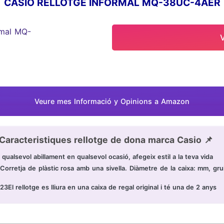
CASIO RELLOTGE INFORMAL MQ-38UC-4AER
Veure mes Informació y Opinions a Amazon
Caracteristiques rellotge de dona marca Casio 📌
ualsevol abillament en qualsevol ocasió, afegeix estil a la teva vida
Corretja de plàstic rosa amb una sivella. Diàmetre de la caixa: mm, grui
23El rellotge es lliura en una caixa de regal original i té una de 2 anys