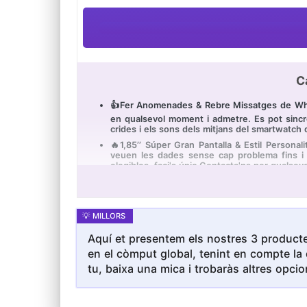
C
👍Fer Anomenades & Rebre Missatges de WhatsA
en qualsevol moment i admetre. Es pot sincro
crides i els sons dels mitjans del smartwatc
🔥1,85’’ Súper Gran Pantalla & Estil Personali
veuen les dades sense cap problema fins i to
elegibles, faci's únic.Contacta'ns per qualsevo
💎Seguiment exhaustiu de la salut & Assistent
arterial / somni.Totes les dades són només per
desperta la funció del smartwatch a través de l
🌸20+ Maneres Esportives: El rellotge intel·
esportius i satisfan les necessitats de divers
Aquí et presentem els nostres 3 producte
rellotge conté peces petites i no pot caure d
en el còmput global, tenint en compte la 
💚Compatibilitat & Dues Corretges de Repuesta
més funcions com el pronòstic del temps, el re
tu, baixa una mica i trobaràs altres opcio
de metall i una corretja de silicona.Oferim un