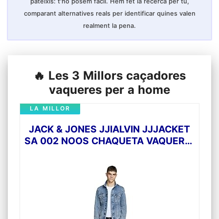
pateixis: t'ho posem fàcil. Hem fet la recerca per tu,
comparant alternatives reals per identificar quines valen
realment la pena.
🔥 Les 3 Millors caçadores
vaqueres per a home
LA MILLOR
JACK & JONES JJIALVIN JJJACKET
SA 002 NOOS CHAQUETA VAQUERA,
AZUL (DENIM), M PARA HOMBRE