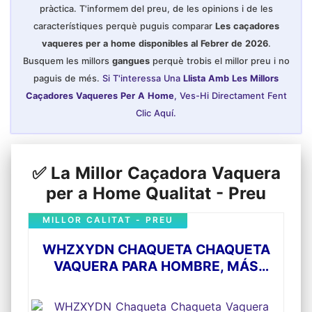
baratas chaquetas vaqueras mujer baratas
pràctica. T'informem del preu, de les opinions i de les
chaquetas de mujer de vestir
característiques perquè puguis comparar
Les caçadores
chaquetas vaqueras sin mangas hombres
chaquetas de cuero hombres negro
vaqueres per a home disponibles al Febrer de 2026
.
chaquetas de cuero mujeres amarilla
chaquetas de mujer de vestir xl chaquetas de
Busquem les millors
gangues
perquè trobis el millor preu i no
fiesta mujer oferta chaquetas de cuero verde
paguis de més.
Si T'interessa Una
Llista Amb Les Millors
mujeres chaquetas de cuero con capucha
mujer chaquetas de mujer mayor de vestir
Caçadores Vaqueres Per A Home
, Ves-Hi Directament Fent
chaquetas de mujer de vestir amarillo
chaquetas de hombre de cuero rojo
Clic Aquí.
chaquetas de mujer rojas de fiesta chaquetas
blancas cortas mujer fiesta chaquetas de
mujer deportivas de
Utilice la tabla de tallas que le
proporcionamos en lugar de la tabla de tallas
✅ La Millor Caçadora Vaquera
de Amazon. ¡Elija el tamaño con cuidado
per a Home Qualitat - Preu
antes de comprar! Si tiene alguna pregunta
sobre la ropa, contáctenos
MILLOR CALITAT - PREU
WHZXYDN CHAQUETA CHAQUETA
VAQUERA PARA HOMBRE, MÁS
CHAQUETA ACOLCHADA DE
TERCIOPELO CHAQUETA VAQUERA