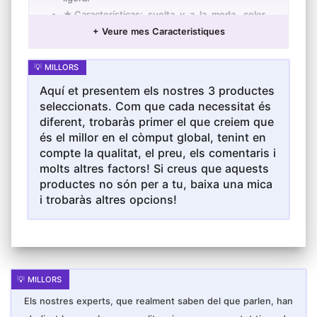
★Características: suelta y a la moda, color
sólido, multibolsillos, chaqueta de mezclilla
+ Veure mes Caracteristiques
con solapa, chaqueta delgada, modelos de
hombres, primavera y otoño, mangas largas,
el estilo general es simple y exquisito. Añade
calidez y comodidad al usuario.
deporte negrachaqueta mujer
Aquí et presentem els nostres 3 productes
lunareschaqueta mujer plateadochaqueta
seleccionats. Com que cada necessitat és
mujer retrochaqueta mujer rojachaqueta
mujer rosachaqueta negra corta
diferent, trobaràs primer el que creiem que
mujerchaqueta negra hombrechaqueta negra
és el millor en el còmput global, tenint en
mujerchaqueta oversize mujerchaqueta
panachaqueta pana hombrechaqueta
compte la qualitat, el preu, els comentaris i
panoplychaqueta para hombrechaqueta para
molts altres factors! Si creus que aquests
mujerchaqueta pelo mujerchaqueta piel
azulchaqueta piel azul hombrechaqueta piel
productes no són per a tu, baixa una mica
azul mujerchaqueta piel beigechaqueta piel
i trobaràs altres opcions!
borregochaqueta piel
deporte negrachaqueta mujer
lunareschaqueta mujer plateadochaqueta
mujer retrochaqueta mujer rojachaqueta
mujer rosachaqueta negra corta
mujerchaqueta negra hombrechaqueta negra
mujerchaqueta oversize mujerchaqueta
panachaqueta pana hombrechaqueta
panoplychaqueta para hombrechaqueta para
Els nostres experts, que realment saben del que parlen, han
mujerchaqueta pelo mujerchaqueta piel
azulchaqueta piel azul hombrechaqueta piel