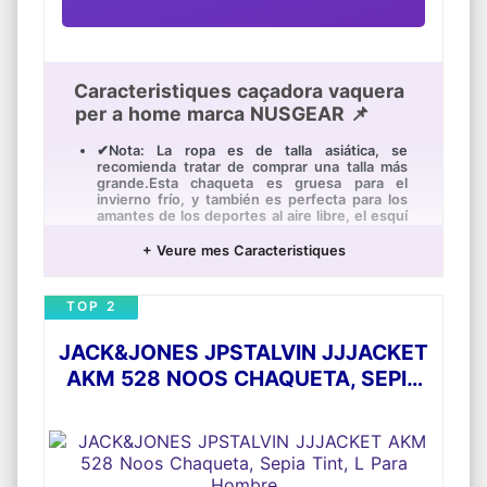
Caracteristiques caçadora vaquera
per a home marca NUSGEAR 📌
✔Nota: La ropa es de talla asiática, se
recomienda tratar de comprar una talla más
grande.Esta chaqueta es gruesa para el
invierno frío, y también es perfecta para los
amantes de los deportes al aire libre, el esquí
/ conducción en la nieve, el senderismo, los
viajes, el senderismo, el campamento y una
+ Veure mes Caracteristiques
expedición.
✔chaqueta sport hombre chaqueta guateada
TOP 2
hombre cazadora negra hombre chaquetas
de entretiempo hombre cazadora marron
hombre abrigos caballero chaqueta biker
JACK&JONES JPSTALVIN JJJACKET
hombre cazadora ante hombre cazadora
entretiempo hombre cazadora tejana hombre
AKM 528 NOOS CHAQUETA, SEPIA
cazadora denim hombre cazadoras caballero
TINT, L PARA HOMBRE
abrigo hombre cazadora perfecto hombre
chaqueta borrego hombre chaquetas de
verano hombre chaqueta verde hombre
cazadora borrego hombre cazadora
acolchada cazadoras de invierno hombre
cazadora roja