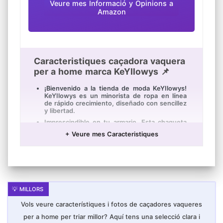
Veure mes Informació y Opinions a
Amazon
Caracteristiques caçadora vaquera
per a home marca KeYIlowys 📌
¡Bienvenido a la tienda de moda KeYIlowys!
KeYIlowys es un minorista de ropa en línea
de rápido crecimiento, diseñado con sencillez
y libertad.
Imprescindible en tu armario. Esta chaqueta
de mezclilla completará tu look, ya sea ropa
+ Veure mes Caracteristiques
casual o un poco elegante.
oversize abrigos colores chaquetas pelo
colores chaquetas coloridas chaquetas
colores chaquetas de colores chaquetas
cocinero colores chaquetas de cuero
hombres baratas chaquetas cuero baratas
chaquetas entretiempo mujer baratas
chaquetas de deporte mujer baratas
chaquetas de cuero mujer baratas chaquetas
Vols veure característiques i fotos de caçadores vaqueres
piel mujer baratas chaquetas de cuero
mujeres baratas chaquetas cuero mujer
per a home per triar millor? Aquí tens una selecció clara i