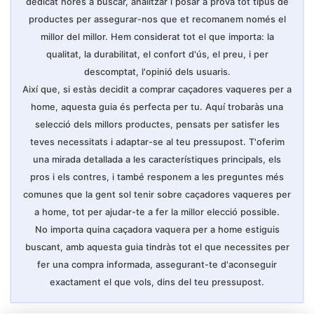
dedicat hores a buscar, analitzar i posar a prova tot tipus de
azul mujerchaqueta piel beigechaqueta piel
borregochaqueta piel
productes per assegurar-nos que et recomanem només el
Elija su talla de acuerdo con nuestra TABLA
millor del millor. Hem considerat tot el que importa: la
DE TAMAÑOS que se muestra en las últimas
imágenes del producto antes de realizar el
qualitat, la durabilitat, el confort d'ús, el preu, i per
pedido. El tamaño puede tener una
descomptat, l'opinió dels usuaris.
inexactitud de 1/3 cm debido a la medida
manual.
Així que, si estàs decidit a comprar caçadores vaqueres per a
home, aquesta guia és perfecta per tu. Aquí trobaràs una
selecció dels millors productes, pensats per satisfer les
teves necessitats i adaptar-se al teu pressupost. T'oferim
una mirada detallada a les característiques principals, els
pros i els contres, i també responem a les preguntes més
comunes que la gent sol tenir sobre caçadores vaqueres per
a home, tot per ajudar-te a fer la millor elecció possible.
No importa quina caçadora vaquera per a home estiguis
buscant, amb aquesta guia tindràs tot el que necessites per
fer una compra informada, assegurant-te d'aconseguir
exactament el que vols, dins del teu pressupost.