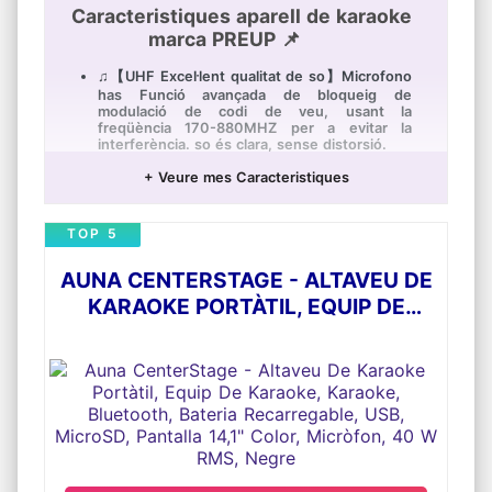
Caracteristiques aparell de karaoke
marca PREUP 📌
♫【UHF Excel·lent qualitat de so】Microfono
has Funció avançada de bloqueig de
modulació de codi de veu, usant la
freqüència 170-880MHZ per a evitar la
interferència. so és clara, sense distorsió.
♫【Senyal Estable】L'oscil·lador de cristall
+ Veure mes Caracteristiques
d'alta qualitat s'adopta per a garantir un ajust
de freqüència precís i una transferència de
senyal estable, de manera que es garanteixi
TOP 5
el senyal ininterromput en esdeveniments
importants.L'abast sense fil és fins i tot de
fins a 60m en espai obert.
AUNA CENTERSTAGE - ALTAVEU DE
♫【Funció de Bluetooth】Sistema de
KARAOKE PORTÀTIL, EQUIP DE
micròfon compatible amb entrada de cable i
KARAOKE, KARAOKE, BLUETOOTH,
entrada bluetooth.Qualitat de so superior i ús
més facil i ampli i convenient.
BATERIA RECARREGABLE, USB,
♫【multifuncions i Ús ampli】És adequat per
MICROSD, PANTALLA 14,1" COLOR,
a KTV, llocs d'entreteniment, espectacles
MICRÒFON, 40 W RMS, NEGRE
d'etapa petita i mitjana, saló de ball, noces,
entrenament de la parla i altres ocasions. Es
pot equipar amb joc per a TV, computadora,
mesclador, amplificador de potència, ús
d'equips perifèrics.