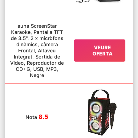
auna ScreenStar
Karaoke, Pantalla TFT
de 3.5", 2 x micròfons
dinàmics, càmera
VEURE
Frontal, Altaveu
OFERTA
Integrat, Sortida de
Vídeo, Reproductor de
CD+G, USB, MP3,
Negre
8.5
Nota