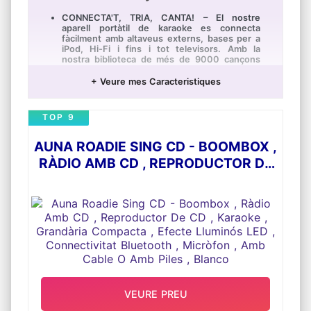
CONNECTA'T, TRIA, CANTA! – El nostre
aparell portàtil de karaoke es connecta
fàcilment amb altaveus externs, bases per a
iPod, Hi-Fi i fins i tot televisors. Amb la
nostra biblioteca de més de 9000 cançons
disponibles, començaràs a cantar en minuts!
A més, t'oferim una guia de configuració
+ Veure mes Caracteristiques
ràpida i un vídeo instructiu per a mostrar-te
que fàcil és utilitzar-lo
TOP 9
ENTRETENIMENT PER A TOTES LES EDATS –
El nostre paquet combinat de micròfon i
màquina portàtil és fàcil de transportar i
AUNA ROADIE SING CD - BOOMBOX ,
compatible amb qualsevol dispositiu d'altaveu
mòbil o domèstic. Així, pots començar amb
RÀDIO AMB CD , REPRODUCTOR DE
qualsevol cançó onsevulla que estiguis
CD , KARAOKE , GRANDÀRIA
gaudint un entreteniment total i divertit per a
tota la família.
COMPACTA , EFECTE LLUMINÓS LED
EL REGAL PERFECTE – Amb un disseny
, CONNECTIVITAT BLUETOOTH ,
elegant i fàcil d'usar i una sortida d'àudio
MICRÒFON , AMB CABLE O AMB
nítida, aquest és un estupend regal
d'aniversari, Nadal o per a qualsevol ocasió!
PILES , BLANCO
Especialment per a aquest amant de la
música que tots tenim en la nostra vida.
DISSENY ELEGANT, TECNOLOGIA AVANÇADA
– Hem instal·lat la més avançada tecnologia
VEURE PREU
de punta per al processament de so en un
elegant aparell dissenyat per a brindar-te la