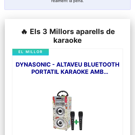
realment la pena.
🔥 Els 3 Millors aparells de
karaoke
EL MILLOR
DYNASONIC - ALTAVEU BLUETOOTH
PORTATIL KARAOKE AMB
MICRÒFONS INCLOSOS | LECTOR
USB I SD, RÀDIO FM MODEL 025 (2
MICRÒFONS)