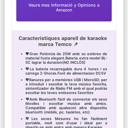
Veure mes Informació y Opinions a
Amazon
Caracteristiques aparell de karaoke
marca Temco 📌
🧡Gran Potència de 25W amb so estèreo de
material fusta elegant.Bateria extra model BL-
5C lagrar la duracion(NO INCLÒS)
💚La bateria recarregable dura 4 hores i es
carrega 2-5horas.Font de alimentacion DC5V
💙Ranures per a memòries USB i MicroSD; per
a introduir i escoltar la teva música favorita,
sintonitzador de Ràdio FM amb el qual podràs
escoltar les teves emissores favorites
💜Amb Bluetooth fàcil de connectar els seus
Moviles i escoltar musica amb amics.
Compatible amb qualsevol altre dispositiu
bluetooth (mòbils, pc, tauletes, etc)
💛Les seves Mesures ho fan fàcilment
portable, molt com d'usar i ideal per a
divertir-se amb amics amb manera Karaoke.