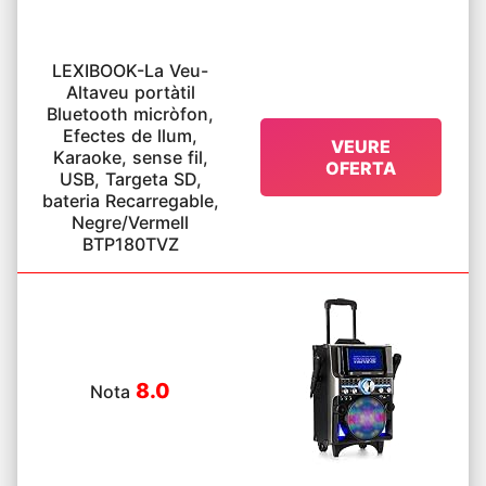
LEXIBOOK-La Veu-
Altaveu portàtil
Bluetooth micròfon,
Efectes de llum,
VEURE
Karaoke, sense fil,
OFERTA
USB, Targeta SD,
bateria Recarregable,
Negre/Vermell
BTP180TVZ
8.0
Nota