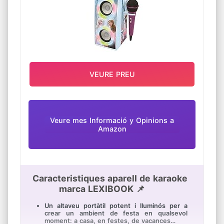
sintonitzador de ràdio fm amb el qual podràs
escoltar les teves emissores favorites;
atenció al client escrivint-nos a través de la
comanda
VEURE PREU
Veure mes Informació y Opinions a
Amazon
Caracteristiques aparell de karaoke
marca LEXIBOOK 📌
Un altaveu portàtil potent i lluminós per a
crear un ambient de festa en qualsevol
moment: a casa, en festes, de vacances…