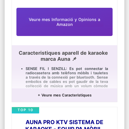
sortida d'àudio més nítida actualment
disponible.
LA NOSTRA BIBLIOTECA DE CANÇONS – Amb
la teva compra pots gaudir d'accés il·limitat en
Veure mes Informació y Opinions a
línia a més de 9000 cançons principals
Amazon
durant un mes. No necessites lluitar per a
trobar música ni buscar cançons en YouTube.
Caracteristiques aparell de karaoke
marca Auna 📌
SENSE FIL I SENZILL: Es pot connectar la
radiocasetera amb telèfons mòbils i tauletes
a través de la connexió per bluetooth. Sense
embolics de cables es pot gaudir de la teva
col·lecció de música amb un volum còmode
per a anar al parc o de pícnic.
+ Veure mes Caracteristiques
SO SORPRENENT: A través dels seus dos
altaveus incorporats de 1,5 W i el connector
Jack de 3,5 mm de sortida d'auriculars
TOP 10
sempre es pot elgir si escoltar la música forta
o d'una forma discreta, per a no molestar als
veïns a la nit.
AUNA PRO KTV SISTEMA DE
LLUM IMPRESSIONANT: La radiocasetera
KARAOKE - EQUIP PA MÒBIL,