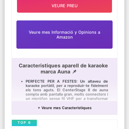
♫【Ecològic i més durat】Amb els
VEURE PREU
components de baix consum, la vida de la
bateria serà molt més llarga. Usa més durat i
més convenient amb 2 AA piles.
Veure mes Informació y Opinions a
Amazon
Caracteristiques aparell de karaoke
marca Auna 📌
PERFECTE PER A FESTES: Un altaveu de
karaoke portàtil, per a reproduir-te fidelment
els tons aguts. El CenterStage 8 de auna
compta amb pantalla gran, molts connectors i
un micròfon sense fil VHF per a transformar
cada esdeveniment en una festa.
+ Veure mes Caracteristiques
PANTALLA EN COLOR: L'altaveu portàtil de
karaoke convenç amb una pantalla TFT en
color de 14 polzades a través de la que pots
TOP 6
veure vídeos en formats MP4, AVI, FLV, ASF,
RMVB, MOV, MKV i 3PG així com llegir la