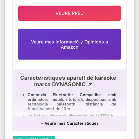
VEURE PREU
Veure mes Informació y Opinions a
Amazon
Caracteristiques aparell de karaoke
marca DYNASONIC 📌
Connexió Bluetooth: Compatible amb
ordinadors, mòbils i tots els dispositius amb
tecnologia bluetooth, distància de
funcionament de 10m
La bateria d'aquest dispositiu és INTERNA i
recarregable la ranura que té en la seva part
+ Veure mes Caracteristiques
inferior és per a afegir una bateria extra tipus
BL-5C (que no ve inclosa)
Entrada AUX IN per a minijack de 3.5mm,