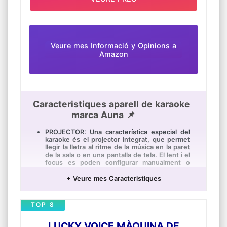
elegant aparell dissenyat per a brindar-te la
sortida d'àudio més nítida actualment
disponible.
LA NOSTRA BIBLIOTECA DE CANÇONS – Amb
la teva compra pots gaudir d'accés il·limitat en
Veure mes Informació y Opinions a
línia a més de 9000 cançons principals
Amazon
durant un mes. No necessites lluitar per a
trobar música ni buscar cançons en YouTube.
Caracteristiques aparell de karaoke
marca Auna 📌
PROJECTOR: Una característica especial del
karaoke és el projector integrat, que permet
llegir la lletra al ritme de la música en la paret
de la sala o en una pantalla de tela. El lent i el
focus es poden configurar manualment o
mitjançant un menú.
+ Veure mes Caracteristiques
PLE D'EFECTES: El karaoke compta amb dues
entrades TRS de 6,3mm per a micròfons,
igual que controls de volum independents,
TOP 8
efecte de ressò i la funció A.V.C., la qual
complementa la veu en cantar i manté el
volum en harmonia amb l'ambient.
LUCKY VOICE MÀQUINA DE