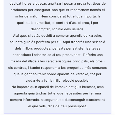
dedicat hores a buscar, analitzar i posar a prova tot tipus de
productes per assegurar-nos que et recomanem només el
millor del millor. Hem considerat tot el que importa: la
qualitat, la durabilitat, el confort d'ús, el preu, i per
descomptat, l'opinió dels usuaris.
Així que, si estàs decidit a comprar aparells de karaoke,
aquesta guia és perfecta per tu. Aquí trobaràs una selecció
dels millors productes, pensats per satisfer les teves
necessitats i adaptar-se al teu pressupost. T'oferim una
mirada detallada a les característiques principals, els pros i
els contres, i també responem a les preguntes més comunes
que la gent sol tenir sobre aparells de karaoke, tot per
ajudar-te a fer la millor elecció possible.
No importa quin aparell de karaoke estiguis buscant, amb
aquesta guia tindràs tot el que necessites per fer una
compra informada, assegurant-te d'aconseguir exactament
el que vols, dins del teu pressupost.