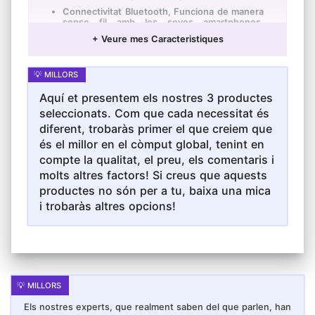
Connectivitat Bluetooth, Funciona de manera
sense fil amb les seves amartphones,
tauletes i altres dispositius d'àudio equipats
+ Veure mes Caracteristiques
amb tecnologia Bluetooth.
Micròfon inclòs, l'altaveu es transforma en un
aparell de karaoke per a cantar les seves
cançons favorites.
Aquí et presentem els nostres 3 productes
Presa d'entrada auxiliar de 3.5 mm per a
connectar qualsevol dispositiu d'àudio
seleccionats. Com que cada necessitat és
extern.
diferent, trobaràs primer el que creiem que
Amb port USB, port de targeta micro SD / TF
és el millor en el còmput global, tenint en
(fins a 32 GB) i port auxiliar per a transmetre
música, podcasts i MP3 des de qualsevol
compte la qualitat, el preu, els comentaris i
font d'àudio!
molts altres factors! Si creus que aquests
Es pot emportar a totes parts gràcies a la
productes no són per a tu, baixa una mica
seva ansa i la seva bateria interna (1200
mAh).
i trobaràs altres opcions!
Es carrega mitjançant un cable micro USB
(inclòs).
Els nostres experts, que realment saben del que parlen, han