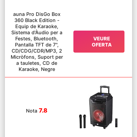
auna Pro DisGo Box
360 Black Edition -
Equip de Karaoke,
Sistema d'Àudio per a
Festes, Bluetooth,
VEURE
Pantalla TFT de 7'',
OFERTA
CD/CDG/CDR/MP3, 2
Micròfons, Suport per
a tauletes, CD de
Karaoke, Negre
7.8
Nota