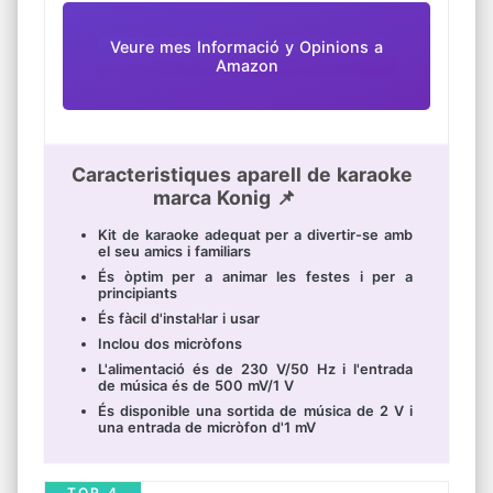
SPL 115db 1KHz THD <1% i reducció de soroll
de tres capes, xip de mescla intel·ligent,
processador d'àudio professional.
Veure mes Informació y Opinions a
Impressionant so KTV en viu, recull tots els
Amazon
tons bells tant alts com baixos amb el ritme
de música clar amb reverberació de ressò
♪【FUNCIÓ ACTUALITZADA】: Si pressiona
coratamente la tecla “Mic” una vegada, encén
o apaga el micro; pressiona llargament la
Caracteristiques aparell de karaoke
tecla “Mic” i escoltarà el so “beep”, disminueix
la veu original de la música; pressiona la tecla
marca Konig 📌
“Mic” dues vegades per a canviar la veu.
LLISTA D'EMPAQUETATGE I GARANTIA: 1 x
Kit de karaoke adequat per a divertir-se amb
Micròfon Sense fil, 1 x USB Cable, 1 x 3.5mm
el seu amics i familiars
Cable d'Àudio, 1 x Manual d'instruccions en
Inglés
És òptim per a animar les festes i per a
principiants
És fàcil d'instal·lar i usar
Inclou dos micròfons
L'alimentació és de 230 V/50 Hz i l'entrada
de música és de 500 mV/1 V
És disponible una sortida de música de 2 V i
una entrada de micròfon d'1 mV
TOP 4