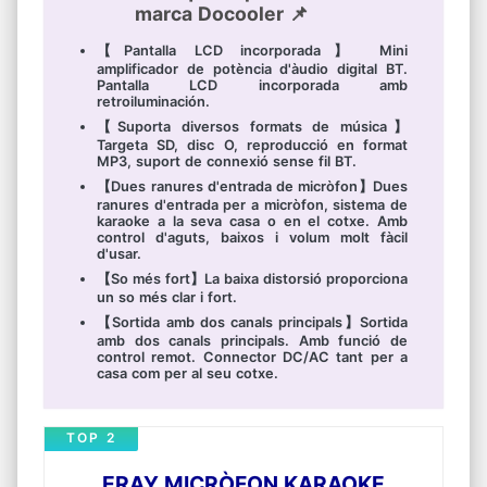
marca Docooler 📌
【Pantalla LCD incorporada】 Mini
amplificador de potència d'àudio digital BT.
Pantalla LCD incorporada amb
retroiluminación.
【Suporta diversos formats de música】
Targeta SD, disc O, reproducció en format
MP3, suport de connexió sense fil BT.
【Dues ranures d'entrada de micròfon】Dues
ranures d'entrada per a micròfon, sistema de
karaoke a la seva casa o en el cotxe. Amb
control d'aguts, baixos i volum molt fàcil
d'usar.
【So més fort】La baixa distorsió proporciona
un so més clar i fort.
【Sortida amb dos canals principals】Sortida
amb dos canals principals. Amb funció de
control remot. Connector DC/AC tant per a
casa com per al seu cotxe.
TOP 2
ERAY MICRÒFON KARAOKE