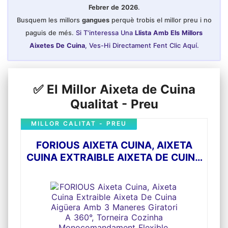
reticulat (PEX) connectades són resistents a
Febrer de 2026
.
la temperatura, insípides i inodores. L'aixeta
està feta d'acer inoxidable SUS304 d'alta
Busquem les millors
gangues
perquè trobis el millor preu i no
qualitat. Està 100% lliure de plom i níquel i és
paguis de més.
Si T'interessa Una
Llista Amb Els Millors
inoxidable, la qual cosa garanteix una aigua
saludable per a la teva família.
Aixetes De Cuina
, Ves-Hi Directament Fent Clic Aquí.
Fàcil de muntar: tubs de connexió flexible de
polietilè reticulat (PEX) amb 600 mm de
longitud, grandària general del connector de
9,52 mm (3/8"). Muntatge amb un sol orifici,
orifici de muntatge: diàmetre 32-38 mm. Amb
✅ El Millor Aixeta de Cuina
solo uns pocs passos, pots instal·lar la teva
pròpia aixeta de cuina amb el tub alt.
Qualitat - Preu
MILLOR CALITAT - PREU
FORIOUS AIXETA CUINA, AIXETA
CUINA EXTRAIBLE AIXETA DE CUINA
AIGÜERA AMB 3 MANERES
GIRATORI A 360°, TORNEIRA
COZINHA MONOCOMANDAMENT
FLEXIBLE, ACER INOXIDABLE