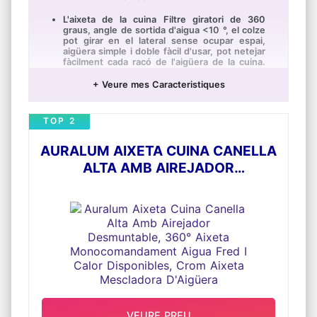
L'aixeta de la cuina Filtre giratori de 360
graus, angle de sortida d'aigua <10 °, el colze
pot girar en el lateral sense ocupar espai,
aigüera simple i doble fàcil d'usar, pot netejar
fàcilment cada racó de l'aigüera de la cuina.
Ideal per a totes les tasques de la cuina.
Facilita l'ompliment d'olles
+ Veure mes Caracteristiques
Fet de material sòlid d'acer inoxidable 304,
acabat de níquel raspallat, evita la
TOP 2
descoloració i l'oxidació. Adequat per a ús
per a tota la vida, sense plom, no tòxic,
ecològic, aixetes, utensilis de cuina
AURALUM AIXETA CUINA CANELLA
saludables i duradors que brinden aigua
saludable.
ALTA AMB AIREJADOR
En el foto 2 Té dues maneres de sortida
DESMUNTABLE, 360° AIXETA
d'aigua: manera de ruixat i manera de doll.
MONOCOMANDAMENT AIGUA FRED
Manera de ruixat igual que la dutxa fora de
l'aigua, després pot rentar les verdures i
I CALOR DISPONIBLES, CROM
fruites de manera més neta. Manera de
AIXETA MESCLADORA D'AIGÜERA
transmissió, pot rentar els plats més nets.
El paquet inclou: 1 x aixeta per a aigüera de
cuina , 2 x mànegues d'entrada d'aigua
trenades d'acer inoxidable
Fàcil de muntar, gràcies al kit de muntatge
inclòs i el sistema de muntatge ràpid la
instal·lació és molt senzilla
VEURE PREU