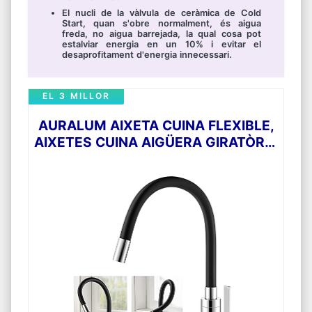
El nucli de la vàlvula de ceràmica de Cold
Start, quan s'obre normalment, és aigua
freda, no aigua barrejada, la qual cosa pot
estalviar energia en un 10% i evitar el
desaprofitament d'energia innecessari.
EL 3 MILLOR
AURALUM AIXETA CUINA FLEXIBLE,
AIXETES CUINA AIGÜERA GIRATÒRIA
A 360È, AIXETA CUINA NEGRE AMB
AIREJADOR DESMUNTABLE, AIXETA
DE CUINA PER A AIGUA CALENTA I
FREDA