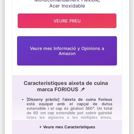
VEURE PREU
Veure mes Informació y Opinions a
Amazon
Caracteristiques aixeta de cuina
marca FORIOUS 📌
[Disseny pràctic] l'aixeta de cuina Forious
està equipat amb el capçal de dutxa
extensible i el cap és giratori 360°. Un total
de 60 cm cap extensible pot cobrir gairebé
totes les aigüeres o les múltiples àrees.
Després del seu ús, el capçal de dutxa de la
cuina mesclador tornarà automàticament a la
+ Veure mes Caracteristiques
seva posició original, estalviant més temps i