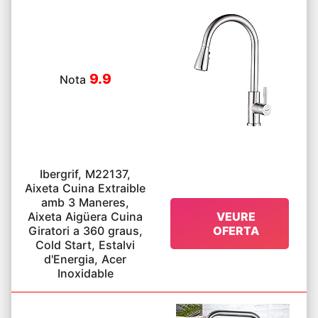
tecnologia, l'aigua que surt de l'assortidor és
potent però suau, sense esquitxades
9.9
Nota
Ibergrif, M22137,
Aixeta Cuina Extraible
amb 3 Maneres,
Aixeta Aigüera Cuina
VEURE
Giratori a 360 graus,
OFERTA
Cold Start, Estalvi
d'Energia, Acer
Inoxidable