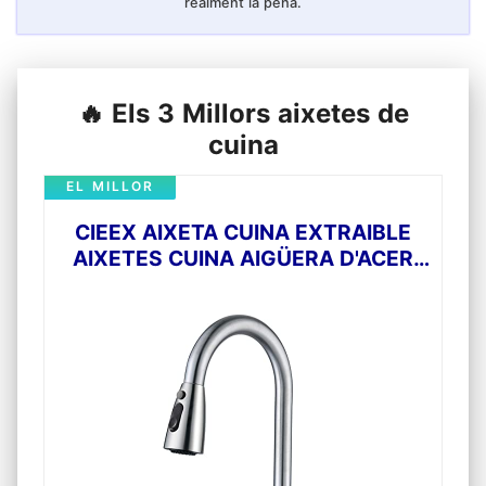
realment la pena.
🔥 Els 3 Millors aixetes de
cuina
EL MILLOR
CIEEX AIXETA CUINA EXTRAIBLE
AIXETES CUINA AIGÜERA D'ACER
INOXIDABLE AIXETA DE CUINA DE
360° ACABAT RASPALLAT 3
MANERES D'AJUST DE FLUX
D'AIGUA