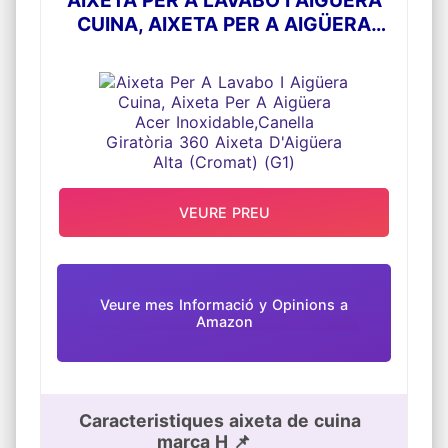
d'1.5 gpm. Comprova si l'aixeta de la cuina és
CUINA, AIXETA PER A AIGÜERA
adequat per a la teva cuina abans de
comprar. Estem compromesos a proporcionar
ACER INOXIDABLE,CANELLA
una decoració d'alta qualitat a cada client. Si
GIRATÒRIA 360 AIXETA D'AIGÜERA
té alguna pregunta sobre la instal·lació o l'ús
d'aquesta aixeta, no dubti a posar-se en
ALTA (CROMAT) (G1)
contacte amb nosaltres, estarem encantats
de respondre-li.
VEURE PREU
Veure mes Informació y Opinions a
Amazon
Caracteristiques aixeta de cuina
marca H 📌