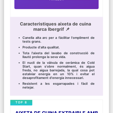
Caracteristiques aixeta de cuina
marca Ibergrif 📌
Canella alta arc per a fácilitar l'ompliment de
tests grans.
Producte d'alta qualitat.
Tota l'aixeta del lavabo de construcció de
llautó prolonga la seva vida.
El nucli de la vàlvula de ceràmica de Cold
Start, quan s'obre normalment, és aigua
freda, no aigua barrejada, la qual cosa pot
estalviar energia en un 10% i evitar el
desaprofitament d'energia innecessari.
Resistent a les esgarrapades i fàcil de
netejar.
TOP 8
AIXETA DE CUINA EXTRAIBLE AMB