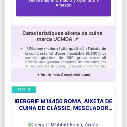
Veure mes Informació y Opinions a
Amazon
Caracteristiques aixeta de cuina
marca UCMDA 📌
【Disseny modern i alta qualitat】: l'aixeta de
la cuina està fet d'acer inoxidable SUS304. La
canella giratòria de 360 ​​graus d'arc alt
ofereix una gamma completa de rentades per
a l'aigüera de la cuina. El disseny de maneta
única està integrat per a controlar fàcilment
la temperatura i el flux de l'aigua.
+ Veure mes Caracteristiques
【Polvoritzador extraïble amb 3 maneres】:
Aixeta de cuina amb ruixador extraïble, 3
TOP 6
maneres de ruixat li permeten canviar
fàcilment d'un flux de ventilació sense
esquitxades a un potent ruixador de
IBERGRIF M14450 ROMA, AIXETA DE
preesbandida amb solo pressionar un
CUINA DE CLÀSSIC, MESCLADOR
interruptor. Té una manera de pausa que li
permet detenir ràpidament l'aigua.
MONOCOMANDAMENT PER A
【FÀCIL INSTAL·LACIÓ】: instal·lació d'un sol
LAVABO, CROM, PLATA
orifici, simplement tiri cap avall de la mànega