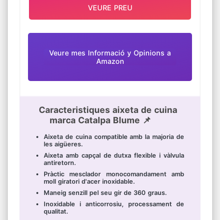
VEURE PREU
[DIY possible] Gràcies a les mànegues
flexibles i els acoblaments ràpids, els passos
per a muntar són fàcils de bricolatge.
Gaudiràs del procés d'instal·lació!
[Garantia per a tota la vida] Oferim una
qualitat inigualable amb els millors
Veure mes Informació y Opinions a
components de la indústria i una construcció
Amazon
duradora i resistent.
Caracteristiques aixeta de cuina
marca Catalpa Blume 📌
Aixeta de cuina compatible amb la majoria de
les aigüeres.
Aixeta amb capçal de dutxa flexible i vàlvula
antiretorn.
Pràctic mesclador monocomandament amb
moll giratori d'acer inoxidable.
Maneig senzill pel seu gir de 360 graus.
Inoxidable i anticorrosiu, processament de
qualitat.