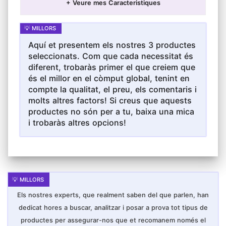
+ Veure mes Caracteristiques
pots col·locar-ho en qualsevol posició, amb el
que s'adapta a qualsevol necessitat i fa que
netejar els utensilis de cuina sigui molt
senzill.
✦ Fàcil de Funcionar: Aixetes cuina aigüera li
Aquí et presentem els nostres 3 productes
permet controlar tant el flux d'aigua com la
seleccionats. Com que cada necessitat és
temperatura amb una sola mà, la qual cosa ho
fa fàcil i segur d'usar.
diferent, trobaràs primer el que creiem que
✦ Estalvi d'Aigua: Aixeta amb airejador d'ABS
és el millor en el còmput global, tenint en
per al doll d'aigua més suau, permet estalviar
compte la qualitat, el preu, els comentaris i
fins a un 30% d'aigua i la factura de l'aigua.
molts altres factors! Si creus que aquests
✦ Material d'Alta Qualitat: Usi cartutxos de
ceràmica d'alta qualitat dins de la seva
productes no són per a tu, baixa una mica
construcció de llautó sòlid, per la qual cosa
i trobaràs altres opcions!
no sols durarà molt el mesclador de la cuina,
sinó que l'operació real és suau i se sent
resistent en usar-la.
Els nostres experts, que realment saben del que parlen, han
dedicat hores a buscar, analitzar i posar a prova tot tipus de
productes per assegurar-nos que et recomanem només el