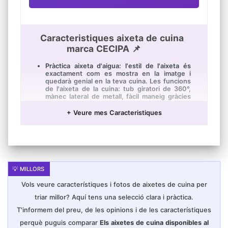
Caracteristiques aixeta de cuina
marca CECIPA 📌
Pràctica aixeta d'aigua: l'estil de l'aixeta és
exactament com es mostra en la imatge i
quedarà genial en la teva cuina. Les funcions
de l'aixeta de la cuina: tub giratori de 360°,
mànec lateral de metall, fàcil maneig gràcies
al seu cartutx de ceràmica d'alta qualitat.
+ Veure mes Caracteristiques
Ventiladors ABS amb injecció d'aire: flux
d'aigua suau, sense esquitxades, sense
soroll. Estalvi d'aigua de fins a un 40%, per la
qual cosa l'aixeta d'aigüera és molt còmode i
respectuós amb el medi ambient. El perlator
es pot llevar per a netejar per a evitar
l'acumulació de calç.
Tub alt per a major comoditat: amb un filtre
prim en forma de L, l'aixeta s'adaptarà
Vols veure característiques i fotos de aixetes de cuina per
perfectament a qualsevol cuina. El doll
d'aigua, malgrat l'altura, és bastant suau i no
triar millor? Aquí tens una selecció clara i pràctica.
esquitxa. Potència total: amb fins a 6 l/min.
T'informem del preu, de les opinions i de les característiques
fins i tot les olles grans s'omplen ràpidament.
perquè puguis comparar
Els aixetes de cuina disponibles al
Per a la teva salut: les mànegues de polietilè