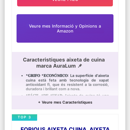
Veure mes Informació y Opinions a
Amazon
Caracteristiques aixeta de cuina
marca AuraLum 📌
*𝐆𝐑𝐈𝐅𝐎 *𝐄𝐂𝐎𝐍Ó𝐌𝐈𝐂𝐎: La superfície d'aixeta
cuina està feta amb tecnologia de xapat
antioxidant fi, que és resistent a la corrosió,
duradora i brillant com a nova.
*𝐅Á𝐂𝐈𝐋 *𝐃𝐄 *𝐔𝐒𝐀𝐑: l'aixeta de cuina té una
canella altura de 260 mm i pot girar 360°,
+ Veure mes Caracteristiques
amb un gran radi d'acció tant en sentit
vertical com horitzontal, adequat per a
qualsevol grandària d'aigüera.
TOP 3
*𝐃𝐈𝐒𝐄Ñ𝐎 *𝐌𝐄𝐉𝐎𝐑𝐀𝐃𝐎: Equipat amb un
burbujeador de bresca que produeix una
FORIOUS AIXETA CUINA, AIXETA
gran quantitat d'aigua burbujeante per a