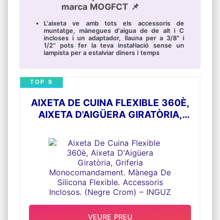
marca MOGFCT 📌
L'aixeta ve amb tots els accessoris de
muntatge, mànegues d'aigua de de alt i C
incloses i un adaptador, llauna per a 3/8" i
1/2" pots fer la teva instal·lació sense un
lampista per a estalviar diners i temps
TOP 9
AIXETA DE CUINA FLEXIBLE 360È,
AIXETA D'AIGÜERA GIRATÒRIA,
GRIFERIA MONOCOMANDAMENT.
MÀNEGA DE SILICONA FLEXIBLE.
ACCESSORIS INCLOSOS. (NEGRE
CROM) – INGUZ
VEURE PREU