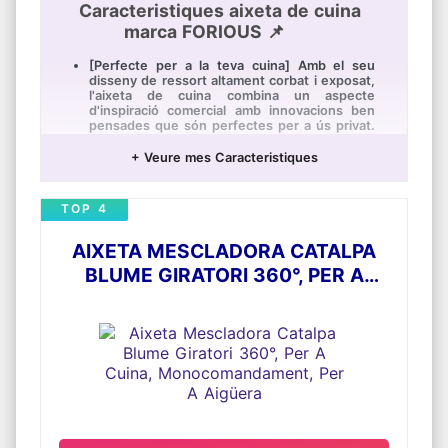
Caracteristiques aixeta de cuina
marca FORIOUS 📌
[Perfecte per a la teva cuina] Amb el seu
disseny de ressort altament corbat i exposat,
l'aixeta de cuina combina un aspecte
d'inspiració comercial amb innovacions ben
pensades que són perfectes per a ús privat.
El refinat acabat d'acer inoxidable reflecteix
la bellesa dels electrodomèstics d'acer
+ Veure mes Caracteristiques
inoxidable i proporciona un aspecte elegant,
refinat i fàcil d'ajustar que harmonitza amb
qualsevol decoració de cuina.
TOP 4
[Treball eficient] Doble funció amb
interruptor basculant: 2 maneres de
AIXETA MESCLADORA CATALPA
polvorització permeten canviar d'un flux
d'aigua a una potent polvorització. Amb això
BLUME GIRATORI 360°, PER A
tot està cobert, des d'esbandir verdures fins
CUINA, MONOCOMANDAMENT, PER
a roba pesada.
A AIGÜERA
[Fàcil d'usar durant tot el dia] L'aixeta
mescladora gira 360° per a permetre un
moviment complet dins i al voltant de
l'aigüera. El disseny simple i aerodinàmic
d'una sola palanca proporciona un control
fàcil i precís de la temperatura i la quantitat
de l'aigua. La carxofa de dutxa d'arc alt
proporciona suficient espai per a omplir i
netejar les olles i gerres grans.