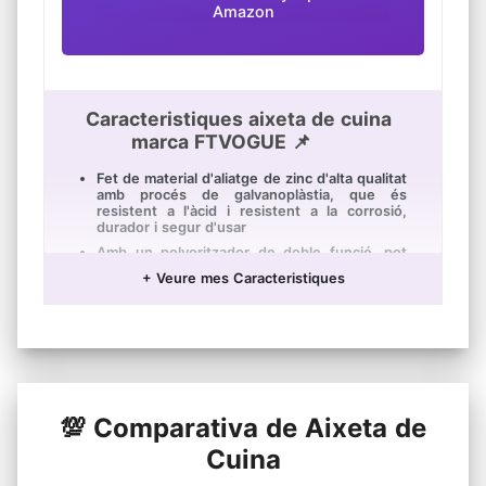
Amazon
Caracteristiques aixeta de cuina
marca FTVOGUE 📌
Fet de material d'aliatge de zinc d'alta qualitat
amb procés de galvanoplàstia, que és
resistent a l'àcid i resistent a la corrosió,
durador i segur d'usar
Amb un polvoritzador de doble funció, pot
ajustar l'aigua entre el corrent airejat i la
+ Veure mes Caracteristiques
polvorització potent, assegurant-se de
complir amb els seus requisits d'opcions de
neteja
Dissenyat amb un pic flexible d'altura
adequada que pot girar 360 °, és adequat per
a l'aigüera de la cuina d'un sol bol i un bol
doble
Instal·lació més fàcil. Amb un orifici, és més
💯 Comparativa de Aixeta de
fàcil instal·lar la mànega d'aigua freda i altres
accessoris estàndard
Cuina
Menys consum d'aigua. Adoptat amb alta