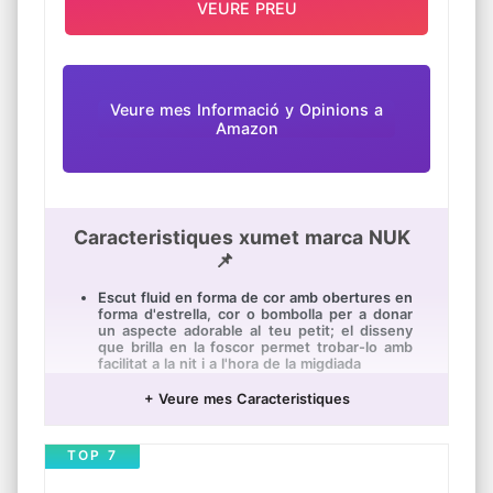
VEURE PREU
Veure mes Informació y Opinions a
Amazon
Caracteristiques xumet marca NUK
📌
Escut fluid en forma de cor amb obertures en
forma d'estrella, cor o bombolla per a donar
un aspecte adorable al teu petit; el disseny
que brilla en la foscor permet trobar-lo amb
facilitat a la nit i a l'hora de la migdiada
La forma original de los chupetes NUK se ha
+ Veure mes Caracteristiques
mejorado de modo que imite el pezón
materno durante la lactancia para conseguir
una sensación natural y agradable
TOP 7
El 100 % dels ortodoncistas confirmen que
els xumets NUK no provoquen dents tortes