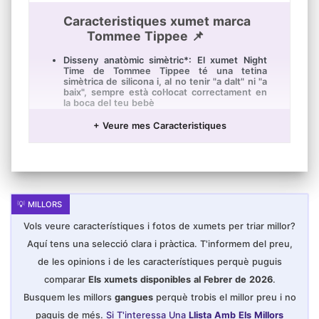
Caracteristiques xumet marca
Tommee Tippee 📌
Disseny anatòmic simètric*: El xumet Night
Time de Tommee Tippee té una tetina
simètrica de silicona i, al no tenir "a dalt" ni "a
baix", sempre està col·locat correctament en
la boca del teu bebè
Acceptació garantida: La tetina, acceptada
+ Veure mes Caracteristiques
pel 97,5% de bebès, és 100% de silicona d'ús
mèdic i sense BPA. És suau, flexible i
extremadament resistent, i no absorbeix
taques ni olors
Recomanat per mamàs: Tant les mamàs com
els bebès adoren els nostres xumets Night
Time, i el 99% de mamàs els recomanarien
per a calmar els seus bebès
Vols veure característiques i fotos de xumets per triar millor?
Respetuso amb la pell: El protector en forma
de corba garanteix un ajust còmode entre el
Aquí tens una selecció clara i pràctica. T'informem del preu,
nas i la barbeta. Els orificis milloren la
circulació de l'aire i eviten que s'acumuli la
de les opinions i de les característiques perquè puguis
humitat
comparar
Els xumets disponibles al Febrer de 2026
.
Anella que brilla en la foscor: L'enginyosa
anella fosforescent ajuda als pares a trobar el
Busquem les millors
gangues
perquè trobis el millor preu i no
xumet a les fosques sense molestar al bebè
paguis de més.
Si T'interessa Una
Llista Amb Els Millors