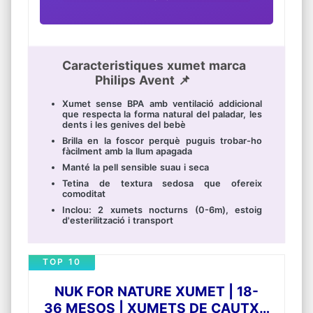
Caracteristiques xumet marca
Philips Avent 📌
Xumet sense BPA amb ventilació addicional
que respecta la forma natural del paladar, les
dents i les genives del bebè
Brilla en la foscor perquè puguis trobar-ho
fàcilment amb la llum apagada
Manté la pell sensible suau i seca
Tetina de textura sedosa que ofereix
comoditat
Inclou: 2 xumets nocturns (0-6m), estoig
d'esterilització i transport
TOP 10
NUK FOR NATURE XUMET | 18-
36 MESOS | XUMETS DE CAUTXÚ