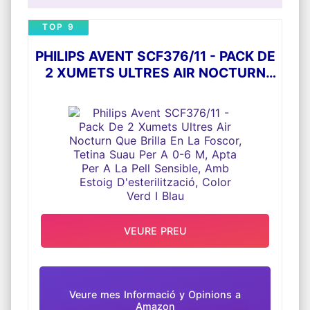
La forma original dels xumets NUK s'ha
millorat de manera que imiti el mugró matern
durant la lactància per a aconseguir una
TOP 9
sensació natural i agradable
Promou el desenvolupament saludable de les
PHILIPS AVENT SCF376/11 - PACK DE
dents i la mandíbula en exercitar els llavis, la
llengua i els músculs facials del bebè
2 XUMETS ULTRES AIR NOCTURN
El 95 % dels bebès accepten aquest xumet
QUE BRILLA EN LA FOSCOR, TETINA
NUK i el 99 % de les mares el recomanarien*
SUAU PER A 0-6 M, APTA PER A LA
Producte fabricat a Alemanya; sense BPA;
PELL SENSIBLE, AMB ESTOIG
inclou un estoig de transport reutilitzable
que pot usar-se en el microones
D'ESTERILITZACIÓ, COLOR VERD I
BLAU
VEURE PREU
Veure mes Informació y Opinions a
Amazon