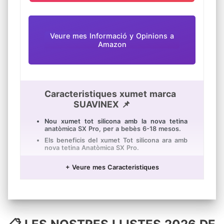
Veure mes Informació y Opinions a
Amazon
Caracteristiques xumet marca
SUAVINEX 📌
Nou xumet tot silicona amb la nova tetina
anatòmica SX Pro, per a bebès 6-18 mesos.
Els beneficis del xumet Tot silicona ara amb
nova tetina Anatòmica SX Pro.
Ideal per a dormir, no marca la carita del
bebè.
+ Veure mes Caracteristiques
La nova tetina Anatòmica SX Pro està
pensada per a no envair la cavitat oral i
proporcionar al bebè la mateixa sensació que
experimenta en el seu estat natural/fisiològic
quan no porta xumet.
Xumet tot silicona amb tetina anatòmica de