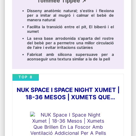
Tommee Tippee 📌
Disseny anatòmic natural; s'estira i flexiona
per a imitar al mugró i calmar el bebè de
manera natural
Facilita la transició entre el pit, El biberó i el
xumet
La seva base arrodonida s'aparta del rostre
del bebè per a permetre una millor circulació
de l'aire i evitar irritacions cutànies
Fabricat amb silicona supersuave per a
aconseguir una textura similar a la de la pell
TOP 8
NUK SPACE I SPACE NIGHT XUMET |
18-36 MESOS | XUMETS QUE
BRILLEN EN LA FOSCOR AMB
VENTILACIÓ ADDICIONAL PER A
PELLS SENSIBLES | SILICONA SENSE
BPA | MUSSOL I PANDA | 4 UNITATS