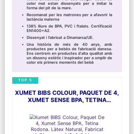
color mat estan dissenyats per a imitar la
forma del pit de la mare.
Recomanat per les matrones per a afavorir la
lactància materna
138% lliure de BPA, PVC i ftalats. Certificació
EN1400+A2.
Dissenyat i fabricat a Dinamarca/UE.
Una història de més de 40 anys, amb
productes per a bebès de fabricació danesa.
Ens centrem en productes d'alta qualitat amb
un disseny estètic i inspirador per a omplir de
color els primers moments del bebè
TOP 5
XUMET BIBS COLOUR, PAQUET DE 4,
XUMET SENSE BPA, TETINA
RODONA. LÀTEX NATURAL,
FABRICAT A DINAMARCA/UE. 0-6
MESOS (PAQUET DE 2), BABY GIRL
COLOURS