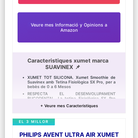
Veure mes Informació y Opinions a
Amazon
Caracteristiques xumet marca
SUAVINEX 📌
XUMET TOT SILICONA. Xumet Smoothie de
Suavinex amb Tetina Fisiològica SX Pro, per a
bebès de 0 a 6 Mesos
RESPECTA EL DESENVOLUPAMENT
BUCODENTAL. La tetina Fisiològica SX Pro
està pensada per a no envair la cavitat oral i
+ Veure mes Caracteristiques
proporcionar al bebè la mateixa sensació que
experimenta en el seu estat natural/fisiològic
quan no porta xumet. El més semblant a no
EL 3 MILLOR
portar xumet
TETINA PLANA, SIMÈTRICA I REVERSIBLE. És
PHILIPS AVENT ULTRA AIR XUMET
igual que costat es col·loqui el xumet i
permet tancar la boca gairebé completament,