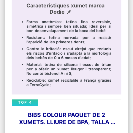
Caracteristiques xumet marca
Dodie 📌
Forma anatòmica: tetina fina reversible,
simètrica i sempre ben situada; Ideal per al
bon desenvolupament de la boca del bebè
Resistent: tetina nervada per a resistir
l'aparició de les primeres dents;
Contra la irritació: escut airejat que redueix
els riscos d'irritació i s'adapta a la morfologia
dels bebès de 0 a 6 mesos d'edat;
Material: tetina de silicona i escut de tritán
per a oferir un xumet lleuger i transparent;
No conté bisfenol A ni S;
Reciclable: xumet reciclable a França gràcies
a TerraCycle;
TOP 4
BIBS COLOUR PAQUET DE 2
XUMETS. LLIURE DE BPA, TALLA 2
(6-18 MESOS), NORDIC