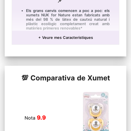
📌
Els grans canvis comencen a poc a poc: els
xumets NUK for Nature estan fabricats amb
més del 98 % de làtex de cautxú natural i
plàstic ecològic completament creat amb
matèries primeres renovables*
La forma original dels xumets NUK s'ha
+ Veure mes Caracteristiques
millorat de manera que imiti el mugró matern
durant la lactància per a aconseguir una
sensació natural i agradable; a més, el 95 %
dels bebès l'accepten
La superfície tova s'adapta amb suavitat al
paladar del bebè i deixa molt espai a la
llengua per a realitzar els moviments naturals
de succió
💯 Comparativa de Xumet
Producte fabricat de manera sostenible
mitjançant mètodes de producció renovables
i de baix consum energètic
El 100 % dels envasos de paper tenen la
certificació FSC i són reciclables
9.9
Nota