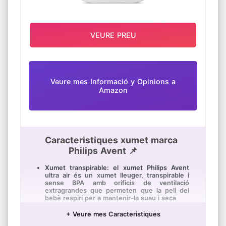
VEURE PREU
Veure mes Informació y Opinions a
Amazon
Caracteristiques xumet marca
Philips Avent 📌
Xumet transpirable: el xumet Philips Avent
ultra air és un xumet lleuger, transpirable i
sense BPA amb orificis de ventilació
extragrandes que permeten que la pell del
bebè respiri per a mantenir-la suau i seca
Esterilització senzilla: l'estoig de viatge ultra
+ Veure mes Caracteristiques
air serveix també com a esterilitzador per al
xumet del seu bebè. Tot el que ha de fer és