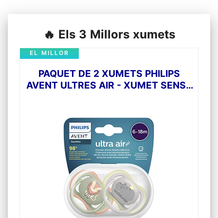
🔥 Els 3 Millors xumets
EL MILLOR
PAQUET DE 2 XUMETS PHILIPS
AVENT ULTRES AIR - XUMET SENSE
BPA PER A BEBÈS D'ENTRE 6 I 18
MESOS (MODEL SCF085/17)