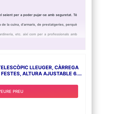
l seient per a poder pujar-se amb seguretat. Té
 de la cuina, d'armaris, de prestatgeries, perquè
dineria, etc. així com per a professionals amb
oc espai en un armari o en el maleter. Plegat
mboret plegat són 40 x 33 x 4 cm (alt x ample x
TELESCÒPIC LLEUGER, CÀRREGA
, FESTES, ALTURA AJUSTABLE 6.5-
VEURE PREU