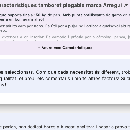
racteristiques tamboret plegable marca Arregui 📌
ue suporta fins a 150 kg de pes. Amb punts antilliscants de goma en e
r a un bon agarri al sòl.
adults com per nens. És útil per a pujar-se i arribar a qualsevol altura
 etc.
eriors o en interior. És còmode i pràctic per a càmping, pesca, jar
lls (electricistes, lampistes, etc.).
+ Veure mes Caracteristiques
 plega i desplega amb un sol moviment. Plegat queda pla, ocupant p
 facilitat o penjar-ho. Molt lleuger.
splegat són 22 x 31,5 x 25 cm (alt x ample x fons). Les mesures del
'alta resistència.
s seleccionats. Com que cada necessitat és diferent, troba
qualitat, el preu, els comentaris i molts altres factors! S
ns!
 parlen, han dedicat hores a buscar, analitzar i posar a prova