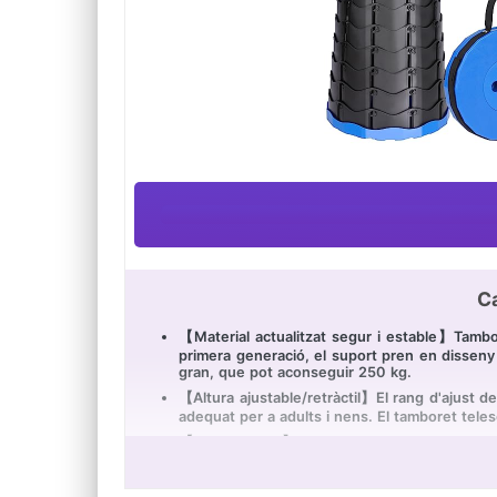
Ca
【Material actualitzat segur i estable】Tambore
primera generació, el suport pren en disseny 
gran, que pot aconseguir 250 kg.
【Altura ajustable/retràctil】El rang d'ajust de
adequat per a adults i nens. El tamboret tele
【Disseny únic】Hi ha dues sivelles en la part s
sentit horari o en sentit contrari a les agulles 
【Disseny lleuger portàtil】El tamboret telesc