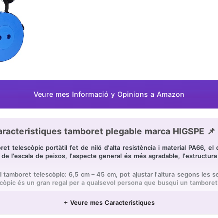
Veure mes Informació y Opinions a Amazon
racteristiques tamboret plegable marca HIGSPE 📌
t telescòpic portàtil fet de niló d'alta resistència i material PA66, 
de l'escala de peixos, l'aspecte general és més agradable, l'estructura
l tamboret telescòpic: 6,5 cm – 45 cm, pot ajustar l'altura segons les s
scòpic és un gran regal per a qualsevol persona que busqui un tamboret p
uperior i inferior del tamboret telescòpic portàtil. També pots sostenir 
del rellotge, per la qual cosa és fàcil d'obrir i tancar. El disseny inferior
+ Veure mes Caracteristiques
òpic portàtil està equipat amb una corretja de niló ajustable que no 