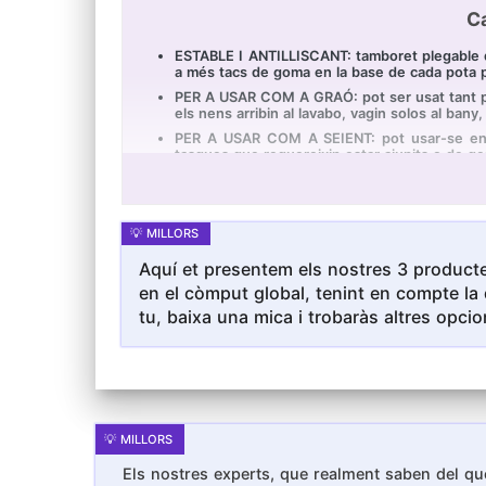
Ca
ESTABLE I ANTILLISCANT: tamboret plegable q
a més tacs de goma en la base de cada pota pe
PER A USAR COM A GRAÓ: pot ser usat tant per 
els nens arribin al lavabo, vagin solos al bany,
PER A USAR COM A SEIENT: pot usar-se en ext
tasques que requereixin estar ajupits o de geno
FÀCIL DE PLEGAR, GUARDAR I TRANSPORTAR: es
disposa d'ansa, per a poder transportar-ho amb
22 CM D'ALTURA: les mesures del tamboret de
ample x fons). Fabricat en plàstic polipropilè d
Aquí et presentem els nostres 3 producte
en el còmput global, tenint en compte la 
tu, baixa una mica i trobaràs altres opcio
Els nostres experts, que realment saben del que