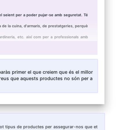
l seient per a poder pujar-se amb seguretat. Té
 de la cuina, d'armaris, de prestatgeries, perquè
dineria, etc. així com per a professionals amb
oc espai en un armari o en el maleter. Plegat
 tamboret plegat són 34,5 x 31,5 x 4 cm (alt x
ràs primer el que creiem que és el millor
i creus que aquests productes no són per a
 tot tipus de productes per assegurar-nos que et