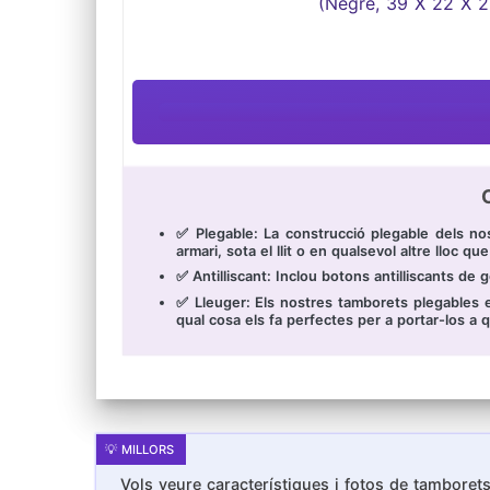
✅ Plegable: La construcció plegable dels no
armari, sota el llit o en qualsevol altre lloc qu
✅ Antilliscant: Inclou botons antilliscants de g
✅ Lleuger: Els nostres tamborets plegables est
qual cosa els fa perfectes per a portar-los a q
Vols veure característiques i fotos de tamborets 