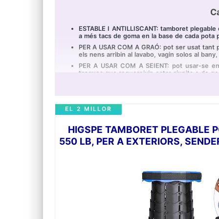
Ca
ESTABLE I ANTILLISCANT: tamboret plegable q
a més tacs de goma en la base de cada pota pe
PER A USAR COM A GRAÓ: pot ser usat tant per 
els nens arribin al lavabo, vagin solos al bany,
PER A USAR COM A SEIENT: pot usar-se en ext
tasques que requereixin estar ajupits o de geno
FÀCIL DE PLEGAR, GUARDAR I TRANSPORTAR: es
disposa d'ansa, per a poder transportar-ho amb
27 CM D'ALTURA: les mesures del tamboret de
EL 2 MILLOR
fons). Fabricat en plàstic polipropilè d'alta res
HIGSPE TAMBORET PLEGABLE P
550 LB, PER A EXTERIORS, SENDE