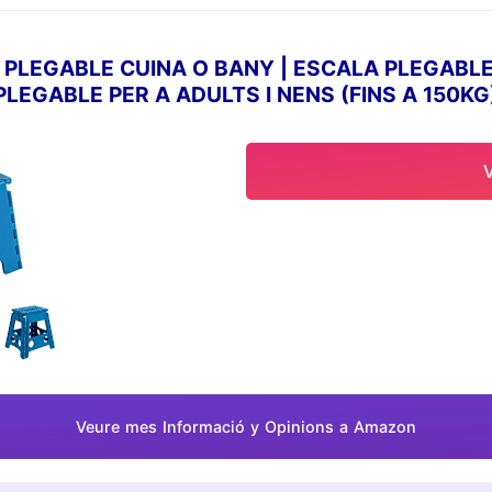
il de portar a totes parts.
és perfecte per a ús en interiors i exteriors. Ocasions d'interior c
a l'aire lliure com a càmping, pesca, caça, senderisme, barbacoes, pícnics, 
PLEGABLE CUINA O BANY | ESCALA PLEGABLE P
EGABLE PER A ADULTS I NENS (FINS A 150KG)
Veure mes Informació y Opinions a Amazon