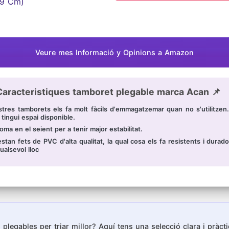
Veure mes Informació y Opinions a Amazon
Caracteristiques tamboret plegable marca Acan 📌
stres tamborets els fa molt fàcils d'emmagatzemar quan no s'utilitzen
e tingui espai disponible.
oma en el seient per a tenir major estabilitat.
an fets de PVC d'alta qualitat, la qual cosa els fa resistents i durador
ualsevol lloc
plegables per triar millor? Aquí tens una selecció clara i pràct