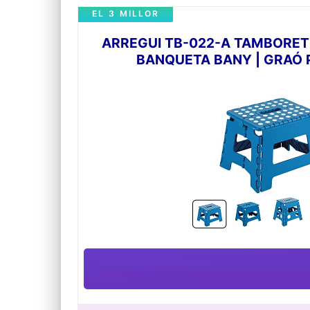
producte és de 25 cm i el pes és de 1,1 kg. Fàc
EL 3 MILLOR
【Múltiples Usos】Aquest tamboret extensible 
cuines, platges, piscines, oficines; activitats 
ARREGUI TB-022-A TAMBORET 
BANQUETA BANY | GRAÓ PL