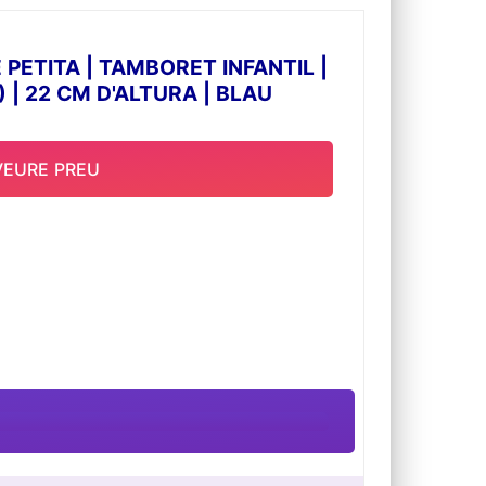
om a sala d'estar, dormitori, bany, muntanyes,
cosir, jardineria, etc.
ETITA | TAMBORET INFANTIL |
 | 22 CM D'ALTURA | BLAU
VEURE PREU