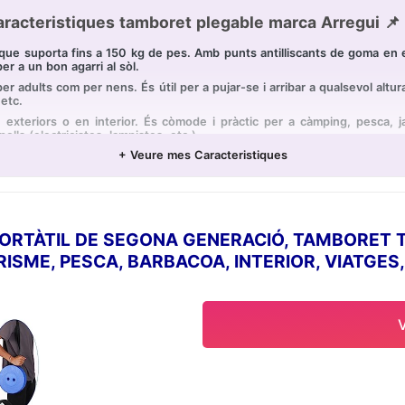
racteristiques tamboret plegable marca Arregui 📌
ue suporta fins a 150 kg de pes. Amb punts antilliscants de goma en e
r a un bon agarri al sòl.
adults com per nens. És útil per a pujar-se i arribar a qualsevol altura
 etc.
eriors o en interior. És còmode i pràctic per a càmping, pesca, jar
lls (electricistes, lampistes, etc.).
+ Veure mes Caracteristiques
 plega i desplega amb un sol moviment. Plegat queda pla, ocupant p
 facilitat o penjar-ho. Molt lleuger.
splegat són 27 x 29 x 22 cm (alt x ample x fons). Les mesures del ta
istència.
ORTÀTIL DE SEGONA GENERACIÓ, TAMBORET 
RISME, PESCA, BARBACOA, INTERIOR, VIATGES
45 CM