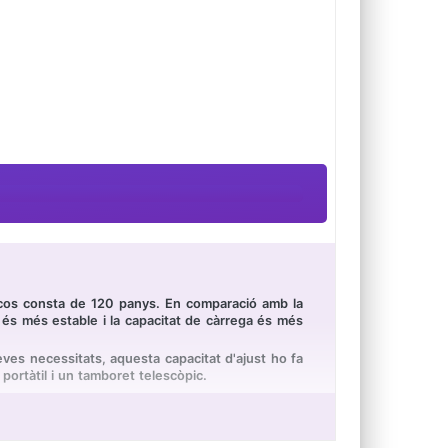
el cos consta de 120 panys. En comparació amb la
 és més estable i la capacitat de càrrega és més
eves necessitats, aquesta capacitat d'ajust ho fa
ortàtil i un tamboret telescòpic.
les dues sivelles per a estirar-les i girar-les en
 antilliscant també afegeix a la seva seguretat.
és fàcil de trencar i deformar. El diàmetre del