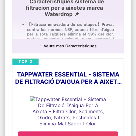
Caracteristiques sistema de
filtracion per a aixetes marca
Waterdrop 📌
【Filtració innovadora de sis etapes】Provat
contra les normes NSF, aquest filtre d'aigua
per a sota l'aigüera elimina el 99% del clor,
metalls pesants (incloent plom, mercuri i
arsènic) i contaminants químics com a fluorur.
+ Veure mes Caracteristiques
El filtre per a sota l'aigüera també filtra
sediments i altres partícules grans, evitant
així l'acumulació d'escala. Gaudeix d'aigua
TOP 2
saludable i pura
【Materials garantits per l'autoritat】els
TAPPWATER ESSENTIAL - SISTEMA
materials de primera qualitat especialment
seleccionats no contenen plom, que està
DE FILTRACIÓ D'AIGUA PER A AIXETA
totalment certificat per la WQA contra la
norma NSF 372. El bloc de carbó activat i
- FILTRA CLOR, SEDIMENTS, OXIDO,
altres mitjans de filtre avançats garanteixen
NITRATS, PESTICIDES I ELIMINA MAL
una filtració eficient i segura. manté
eficaçment el filtre sanitari. El material sense
SABOR I OLOR.
BPA i sense plom garanteix un ús més fiable
des de l'interior cap a fora.
【Aixeta dedicada d'alta qualitat】el sistema
de filtració d'aigua sota l'aigüera ve amb una
aixeta d'acer inoxidable raspallat sense plom,
la qual cosa et proporciona accés a l'aigua
neta durant tot el dia.