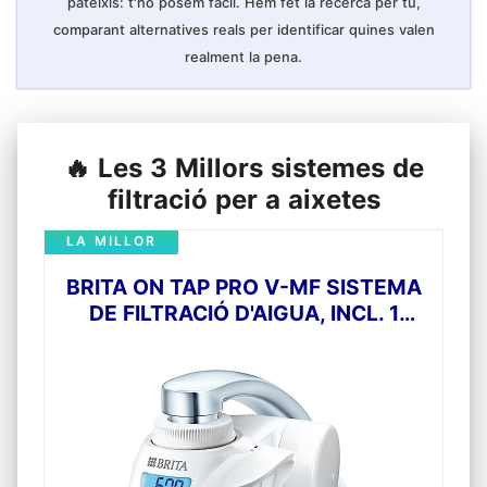
pateixis: t'ho posem fàcil. Hem fet la recerca per tu,
comparant alternatives reals per identificar quines valen
realment la pena.
🔥 Les 3 Millors sistemes de
filtració per a aixetes
LA MILLOR
BRITA ON TAP PRO V-MF SISTEMA
DE FILTRACIÓ D'AIGUA, INCL. 1
CARTUTX FILTRANT (600L) - PER A
AIGUA 99,99% LLIURE DE BACTERIS
I SOSTENIBLE AMB UNA
TECNOLOGIA DE FILTRACIÓ PER A
UN EXCEL·LENT SABOR