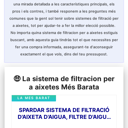
Desenvolupament i fabricació d'agua.si té
una mirada detallada a les característiques principals, els
alguna pregunta sobre aquest ​filtre de
muntatge en aixeta​, No dubti a contactar-
pros i els contres, i també responem a les preguntes més
nos, Sempre estem llestos per a ajudar-te.
comunes que la gent sol tenir sobre sistemes de filtració per
a aixetes, tot per ajudar-te a fer la millor elecció possible.
No importa quina sistema de filtracion per a aixetes estiguis
buscant, amb aquesta guia tindràs tot el que necessites per
fer una compra informada, assegurant-te d'aconseguir
exactament el que vols, dins del teu pressupost.
🤑 La sistema de filtracion per
a aixetes Més Barata
LA MES BARAT
SPARDAR SISTEMA DE FILTRACIÓ
D'AIXETA D'AIGUA, FILTRE D'AIGUA
DE L'AIXETA, SISTEMA DE FILTRACIÓ