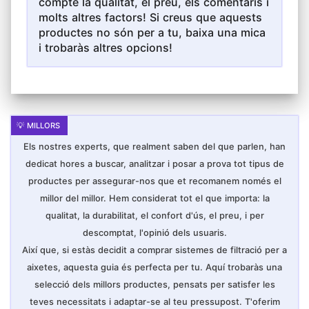
compte la qualitat, el preu, els comentaris i
causar costos significatius, Mentre que
molts altres factors! Si creus que aquests
aquest XNTONG filtre d'aigua de recanvi fet
de ceràmica d'alta qualitat, Pot absorbir
productes no són per a tu, baixa una mica
impureses en l'aigua durant molt de temps,
i trobaràs altres opcions!
Pot netejar-se i reutilitzar-se, Estalviant
costos diaris,
S'ADAPTA A LA MAJORIA D'AIXETA: Aquest
filtre de calç de l'aixeta ve amb 7 adaptadors
diferents, inclosos 2 mascle, 4 femella i 1
connector roscat universal, Que es poden
adaptar a la majoria de les aixetes del mercat.
Per a instal·lar, Retiri l'airejador de l'aixeta,
Després connecti el connector a l'aixeta i
finalment instal·li el purificador d'aigua en el
Els nostres experts, que realment saben del que parlen, han
connector,
dedicat hores a buscar, analitzar i posar a prova tot tipus de
CARCASSA TRANSPARENT PER A UNA
productes per assegurar-nos que et recomanem només el
OBSERVACIÓ CONVENIENT: Carcassa
transparent li dona a aquest sistema de
millor del millor. Hem considerat tot el que importa: la
filtració d'aixeta d'aigua una aparença elegant
que es pot combinar amb qualsevol
qualitat, la durabilitat, el confort d'ús, el preu, i per
decoració, A més, a través del filtre d'aixeta
descomptat, l'opinió dels usuaris.
el cos transparent, Pot observar fàcilment
l'ús del cartutx del filtre sense desmuntar-lo,
Així que, si estàs decidit a comprar sistemes de filtració per a
i pot netejar el cartutx a temps per a garantir
la seguretat de la seva aigua,
aixetes, aquesta guia és perfecta per tu. Aquí trobaràs una
XNTONG, UNA EMPRESA EN LA QUAL POT
selecció dels millors productes, pensats per satisfer les
CONFIAR: Som una empresa amb anys
teves necessitats i adaptar-se al teu pressupost. T'oferim
d'experiència professional en el disseny,