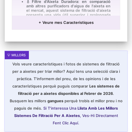
💧Filtre d'Aixeta Duradora: en comparació
amb altres purificadors d'aigua de l'aixeta en
el mercat, aquest sistema de filtració d'aixeta
presenta una vida útil superior i prolongada
del filtre, es pot restaurar completament
+ Veure mes Caracteristiques
netejant amb el nostre paper d'escata, la
contaminació profunda i l'obstrucció dels
porus de la membrana del filtre poden
prevenir-lo de manera efectiva. l'aigua dolça
es torna a contaminar.
💧Tecnologia de Filtre de Cinc Etapes: per a
crear l'últim en aigua neta, el nostre filtre de
suport d'aixeta utilitza l'última i millorada fibra
de carbó activat (ACF). Aquest filtre de
Vols veure característiques i fotos de sistemes de filtració
reemplaçament d'aigua d'aixeta saludable pot
inhibir eficaçment el creixement bacterià i
per a aixetes per triar millor? Aquí tens una selecció clara i
reduir el clor i altres contaminants per a
pràctica. T'informem del preu, de les opinions i de les
millorar la qualitat de l'aigua.
💧Taxa de Flux Ràpida i Estable: el nostre
característiques perquè puguis comparar
Les sistemes de
sistema de filtració d'aigua de l'aixeta té un
filtració per a aixetes disponibles al Febrer de 2026
.
excel·lent disseny de flux alt de 0.53 GPM
que permet l'accés instantani a una gran
Busquem les millors
gangues
perquè trobis el millor preu i no
quantitat d'aigua filtrada Es poden omplir 4
ampolles d'aigua (16 oz) en un minut.
paguis de més.
Si T'interessa Una
Llista Amb Les Millors
💧Disseny Pràctic: la palanca d'interruptor
Sistemes De Filtració Per A Aixetes
, Ves-Hi Directament
simple permet un canvi ràpid d'aigua neta de
Fent Clic Aquí.
qualitat a aigua corrent de l'aixeta. L'aixeta
també presenta un disseny que estalvia