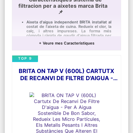
filtracion per a aixetes marca Brita
📌
Aixeta d'aigua independent BRITA instal·lat al
costat de l'aixeta de cuina. Redueix el clor, la
calç, i altres impureses. La forma més
còmoda i ràpida de gaudir d'aigua filtrada per
a beure i cuinar
+ Veure mes Caracteristiques
El sistema mypure P1 de BRITA utilitza el
100% de l'aigua d'origen, sense rebutjar ni
una gota
TOP 9
El cartutx filtrant P1000 ocupa poc espai
(27cm d'alt i 10cm de diàmetre) i s'instal·la
BRITA ON TAP V (600L) CARTUTX
sota l'aigüera
DE RECANVI DE FILTRE D'AIGUA -
Vida útil: Durada fins a 1.200 litres o 12
mesos, depenent de la duresa de l'aigua
PER A AIGUA SOSTENIBLE DE BON
L'indicador de 3 llueixes LED (verd, groc i
SABOR, REDUEIX LES MICRO
vermell) t'indica quan cal canviar el filtre
PARTÍCULES, ELS METALLS
Dimensions mypure P1: 27 cm d'alt | 10 cm
PESANTS I ALTRES SUBSTÀNCIES
de diàmetre. Dimensionis aixeta mypure: Alt
28,5cm | Llarg 17,5cm | Profund (tub) 1,3cm |
QUE ALTEREN EL SABOR
Profund(eix) 3cm