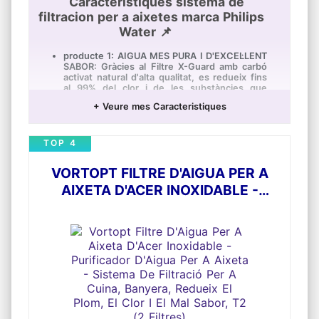
Caracteristiques sistema de
casa, estalviaràs en aigua i sobretot evitaràs
filtracion per a aixetes marca Philips
el plàstic d'un sol ús. I si vols gaudir d'aigua
Water 📌
pura allí on estiguis, descobreix ara les
nostres ampolles BottlePro i altres
imprescindibles de la llar i cuina en nostra
producte 1: AIGUA MES PURA I D'EXCEL·LENT
Amazon Store.
SABOR: Gràcies al Filtre X-Guard amb carbó
activat natural d'alta qualitat, es redueix fins
al 99% del clor i de les substàncies que
afecten el sabor per a oferir-te una aigua de
+ Veure mes Caracteristiques
sabor pur i fresc, mantenint els minerals
essencials
producte 1: COMODITAT I FUNCIONALITAT:
TOP 4
Polsador amb 2 maneres de flux d'aigua
entre els quals seleccionar La manera aigua
filtrada és apta per a cuinar o per a beure,
VORTOPT FILTRE D'AIGUA PER A
mentre que l'aigua de la dutxa sense filtrar
AIXETA D'ACER INOXIDABLE -
és adequada per a rentar els plats i per a
neteja. Ràpid flux d'aigua filtrada: 2l / minut
PURIFICADOR D'AIGUA PER A AIXETA
producte 1: RECORDATORI DE SUSTITUCION
- SISTEMA DE FILTRACIÓ PER A
DEL FILTRE: L'indicador et recorda quan has
CUINA, BANYERA, REDUEIX EL
de substituir el filtre per a obtenir els millors
resultats
PLOM, EL CLOR I EL MAL SABOR, T2
producte 1: INSTALACION SENZILLA: Una
(2 FILTRES)
vegada estigui instal·lat l'adaptador correcte,
només hauràs de col·locar el filtre en l'aixeta i
deixar anar. Supersencillo!, inclou 6
adaptadors. Compatible amb aixetes
standard