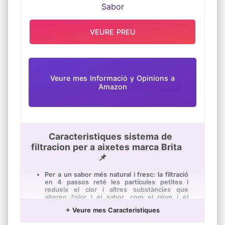
VEURE PREU
Veure mes Informació y Opinions a
Amazon
Caracteristiques sistema de
filtracion per a aixetes marca Brita
📌
Per a un sabor més natural i fresc: la filtració
en 4 passos reté les partícules petites i
redueix el clor i altres substàncies que
alteren l'olor i el sabor, com el plom i el
coure.
+ Veure mes Caracteristiques
Fàcil canvi del filtre: només ha de
descaragolar, treure i canviar el cartutx. Llest