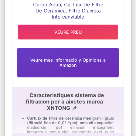
d'ampolles d'aigua a filtre per a aixetes
suposa un estalvi de fins a 300 euros a l'any.
A més gràcies als filtres contribuiràs a la
millora del medi ambient ja que reduiràs el
teu consum de plàstic. i no haurà de carregar
mes aigua embotellada.
VEURE PREU
EFECTE PER A LA SALUT I SEGURETAT: La
filtració d'aigua per aixeta proporciona un
sabor òptim i vàter per a beure aigua a casa
de bon sabor i qualitat. A diferència d'altres
sistemes de filtració, aquest sistema no
produeix aigües residuals, la qual cosa les fa
Veure mes Informació y Opinions a
més barates d'usar i més ecològiques.
Amazon
Caracteristiques sistema de
filtracion per a aixetes marca
XNTONG 📌
Cartutx de filtre de ceràmica més gran i gruix
(filtració fina de 0,01 *µm): amb alta capacitat
d'adsorció, pot eliminar eficaçment
impureses com a clor, sediments, òxid, cucs