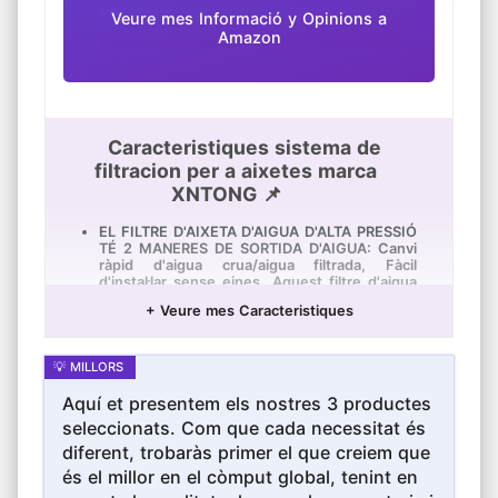
Veure mes Informació y Opinions a
Amazon
Caracteristiques sistema de
filtracion per a aixetes marca
XNTONG 📌
EL FILTRE D'AIXETA D'AIGUA D'ALTA PRESSIÓ
TÉ 2 MANERES DE SORTIDA D'AIGUA: Canvi
ràpid d'aigua crua/aigua filtrada, Fàcil
d'instal·lar sense eines, Aquest filtre d'aigua
d'aixeta està ple de carbó activat de pela de
+ Veure mes Caracteristiques
coco 100% natural, Elimina eficaçment sorra,
Òxid, Plom, Clor, Metalls pesants i altres
Contaminants, Suavitza la qualitat de l'aigua i
redueix la calç, Permet que tu i la teva família
gaudeixin d'aigua pura, Saludable i nutritiva
de manera segura,
Aquí et presentem els nostres 3 productes
CARTUTX DE FILTRE DE CERÀMICA MÉS
seleccionats. Com que cada necessitat és
GRAN I GRUIX (filtració fina de 0,01 *µm):
diferent, trobaràs primer el que creiem que
Fàcil de renovar i reutilitzar, Els filtro d'aigua
és el millor en el còmput global, tenint en
per a la llar ordinaris sovint han de
reemplaçar-se egularmente, La qual cosa pot