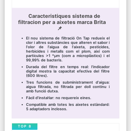
Caracteristiques sistema de
filtracion per a aixetes marca Brita
📌
El nou sistema de filtració On Tap redueix el
clor i altres substàncies que alteren el sabor i
l'olor de l'aigua de l'aixeta, pesticides,
herbicides i metalls com el plom, així com
partícules >1 *µm (com a microplàstics) i el
99,99% de bacteris.
Durada del filtre en temps real: l'indicador
digital mostra la capacitat efectiva del filtre
(600 litres).
Tres funcions de subministrament d'aigua:
aigua filtrada, no filtrada per doll continu i
amb funció dutxa.
Fàcil d'instal·lar: no requereix eines.
Compatible amb totes les aixetes estàndard:
5 adaptadors inclosos.
TOP 8