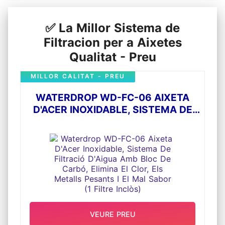
espai. Pot equipar el netejador d'aigua de
l'aixeta per a la cuina i el bany i així utilitzar-lo
fàcilment per a la neteja facial i la cuina.
✅ La Millor Sistema de
💧Instal·lació sense Problemes: l'aixeta amb
filtre té tecnologia a prova de fugides i és
Filtracion per a Aixetes
molt fàcil de connectar a l'aixeta. Aquest
sistema de filtració d'aixetes s'adapta a
Qualitat - Preu
aixetes estàndard. No encaixa en accessoris
de mà extraïbles o ruixadors. Verifiqui que el
nostre producte s'ajusti a la seva aixeta
MILLOR CALITAT - PREU
abans de comprar-lo.
WATERDROP WD-FC-06 AIXETA
D'ACER INOXIDABLE, SISTEMA DE
FILTRACIÓ D'AIGUA AMB BLOC DE
CARBÓ, ELIMINA EL CLOR, ELS
METALLS PESANTS I EL MAL SABOR
(1 FILTRE INCLÒS)
VEURE PREU