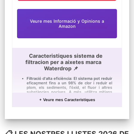
Veure mes Informació y Opinions a
Amazon
Caracteristiques sistema de
filtracion per a aixetes marca
Waterdrop 📌
Filtració d'alta eficiència: El sistema pot reduir
eficaçment fins a un 98% de clor i reduir el
plom, els sediments, l'òxid, el fluor i altres
substàncies nocives. A més, utilitza mitjans
de filtració de mineralització addicionals,
+ Veure mes Caracteristiques
afegint minerals beneficiosos en l'aigua.
1.200L de vida útil i cabal estable: El filtre
d'aigua de l'aixeta proporciona 320 galons
d'aigua neta i filtrada per a un ús de fins a 3
mesos. Pot omplir un got en 6s gràcies al
ràpid cabal de 0,5gpm.
📋 LES NOSTRES LLISTES 2026 DE
Acer inoxidable 304 de grau alimentari i amb