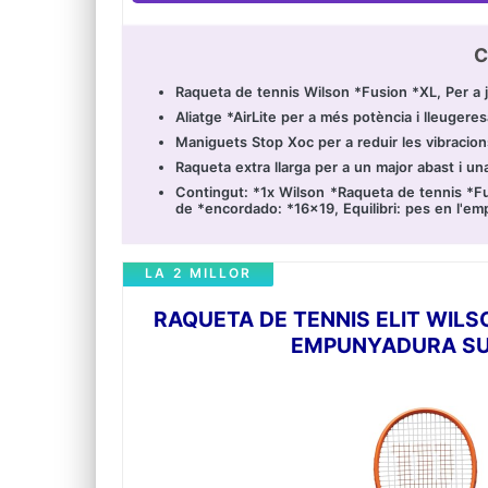
C
Raqueta de tennis Wilson *Fusion *XL, Per a ju
Aliatge *AirLite per a més potència i lleugere
Maniguets Stop Xoc per a reduir les vibracions 
Raqueta extra llarga per a un major abast i una
Contingut: *1x Wilson *Raqueta de tennis *Fu
de *encordado: *16x19, Equilibri: pes en l'e
LA 2 MILLOR
RAQUETA DE TENNIS ELIT WIL
EMPUNYADURA SUAU