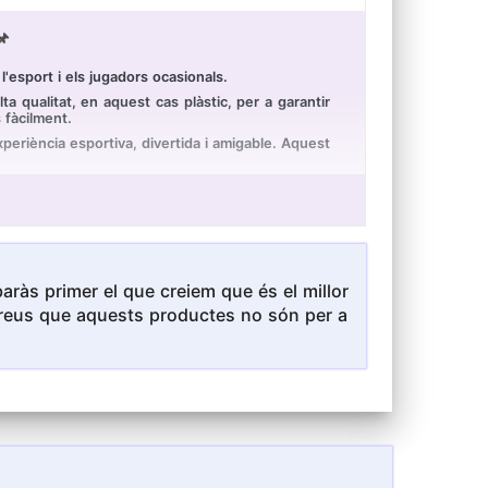
📌
'esport i els jugadors ocasionals.
 qualitat, en aquest cas plàstic, per a garantir
 fàcilment.
eriència esportiva, divertida i amigable. Aquest
ts els nivells i adequat per a totes les edats.
sportius i d'aire lliure per a totes les edats:
ràs primer el que creiem que és el millor
i creus que aquests productes no són per a