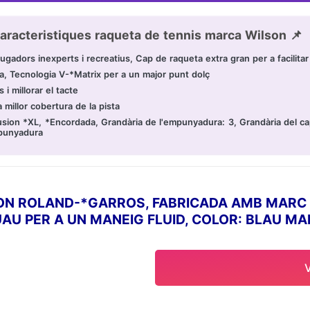
aracteristiques raqueta de tennis marca Wilson 📌
gadors inexperts i recreatius, Cap de raqueta extra gran per a facilita
sa, Tecnologia V-*Matrix per a un major punt dolç
i millorar el tacte
 millor cobertura de la pista
sion *XL, *Encordada, Grandària de l'empunyadura: 3, Grandària del cap
mpunyadura
SON ROLAND-*GARROS, FABRICADA AMB MARC 
 PER A UN MANEIG FLUID, COLOR: BLAU MAR