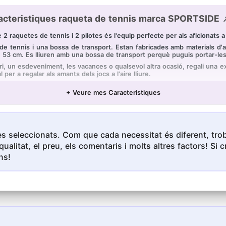
acteristiques raqueta de tennis marca SPORTSIDE 
aquetes de tennis i 2 pilotes és l'equip perfecte per als aficionats a l
 tennis i una bossa de transport. Estan fabricades amb materials d'alta
 53 cm. Es lliuren amb una bossa de transport perquè puguis portar-les
un esdeveniment, les vacances o qualsevol altra ocasió, regali una exp
 per a regalar als amants dels jocs a l'aire lliure.
ennis gràcies als nostres articles esportius. Ideal per a jugadors de to
+ Veure mes Caracteristiques
 grup *MGM ofereix una àmplia selecció de jocs i joguines, articles e
s seleccionats. Com que cada necessitat és diferent, troba
qualitat, el preu, els comentaris i molts altres factors! S
ns!