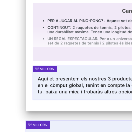
Car
PER A JUGAR AL PING-PONG? : Aquest set de 2 r
CONTINGUT: 2 raquetes de tennis, 2 pilotes de
una durabilitat màxima. Tenen una longitud de
UN REGAL ESPECTACULAR: Per a un aniversari, 
set de 2 raquetes de tennis i 2 pilotes és ideal
ESPORTISTA EN GERMEN: Descobreix el món del t
SEMPRE MÉS DIVERSIÓ! La marca *Sportside del
pilotes, jocs esportius.
Aquí et presentem els nostres 3 producte
en el còmput global, tenint en compte la 
tu, baixa una mica i trobaràs altres opcio