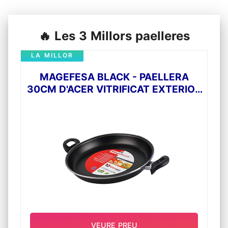
🔥 Les 3 Millors paelleres
LA MILLOR
MAGEFESA BLACK - PAELLERA
30CM D'ACER VITRIFICAT EXTERIOR
NEGRE. ANTIADHERENT BICAPA
REFORÇAT, APTES PER A TOTA
MENA DE CUINES, ESPECIAL
INDUCCIÓ. 50% D'ESTALVI
ENERGÈTIC.
VEURE PREU