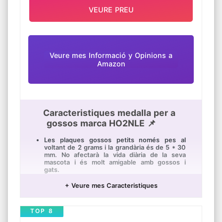
VEURE PREU
Veure mes Informació y Opinions a
Amazon
Caracteristiques medalla per a
gossos marca HO2NLE 📌
Les plaques gossos petits només pes al
voltant de 2 grams i la grandària és de 5 * 30
mm. No afectarà la vida diària de la seva
mascota i és molt amigable amb gossos i
gats.
No es preocupi per la càpsula que cauen
+ Veure mes Caracteristiques
quan els mascotes juguen. Les parts
connectades estan molt atapeïdes i
l'estructura en espiral en la superfície del
TOP 8
penjoll l'ajudarà a mantenir-lo en el seu lloc.