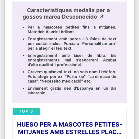
Caracteristiques medalla per a
gossos marca Desconocido 📌
Per a mascotes petites fins a mitjanes.
Material: Alumini brillant.
Enregistrament amb potes i 3 línies de text
per costat inclòs. Punxa a "Personalitzar ara"
per a afegir el teu text.
Enregistrament amb làser de fibra. Els
enregistraments mai s'esborren! Acabat
d'alta qualitat i professional.
Gravem qualsevol text, no sols nom i telèfon.
Pots afegir per ex. "Porto xip", "La direcció de
casa", "Necessito medicació" etc.
Enviament gratis des d'Espanya en un dia
laborable.
TOP 3
HUESO PER A MASCOTES PETITES-
MITJANES AMB ESTRELLES PLACA