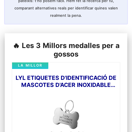
pateixis: t'ho posem fàcil. Hem fet la recerca per tu,
comparant alternatives reals per identificar quines valen
realment la pena.
🔥 Les 3 Millors medalles per a
gossos
LA MILLOR
LYL ETIQUETES D'IDENTIFICACIÓ DE
MASCOTES D'ACER INOXIDABLE
ETIQUETES DE GOS
PERSONALITZADES
PERSONALITZADES GRAVAT
FRONTAL/POSTERIOR PER A GAT I
GOS AMB DIFERENTS FORMES