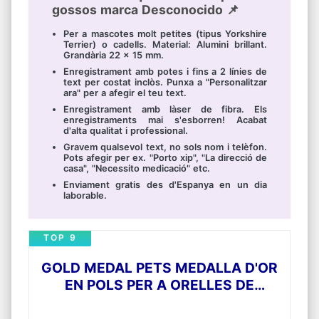
gossos marca Desconocido 📌
Per a mascotes molt petites (tipus Yorkshire
Terrier) o cadells. Material: Alumini brillant.
Grandària 22 x 15 mm.
Enregistrament amb potes i fins a 2 línies de
text per costat inclòs. Punxa a "Personalitzar
ara" per a afegir el teu text.
Enregistrament amb làser de fibra. Els
enregistraments mai s'esborren! Acabat
d'alta qualitat i professional.
Gravem qualsevol text, no sols nom i telèfon.
Pots afegir per ex. "Porto xip", "La direcció de
casa", "Necessito medicació" etc.
Enviament gratis des d'Espanya en un dia
laborable.
TOP 9
GOLD MEDAL PETS MEDALLA D'OR
EN POLS PER A ORELLES DE
PERRUQUERS (30 GRAMS)