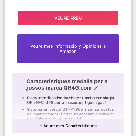
VEURE PREU
Veure mes Informació y Opinions a
Amazon
Caracteristiques medalla per a
gossos marca QR4G.com 📌
Placa identificativa intel·ligent amb tecnologia
QR i NFC GPS per a mascotes ( gos i gat )
Sistema universal 24x7x365 i sense costos
de manteniment. Sense necessitat d'instal·lar
cap Aplicació en el teu mòbil.
Contacte immediat: Si la teva mascota es
+ Veure mes Caracteristiques
perd qualsevol persona o agent públic que la
trobi podrà contactar ràpidament amb tu,