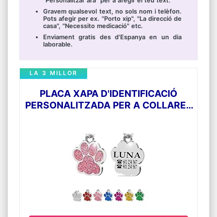
"Personalitzar ara" per a afegir el teu text.
Gravem qualsevol text, no sols nom i telèfon.
Pots afegir per ex. "Porto xip", "La direcció de
casa", "Necessito medicació" etc.
Enviament gratis des d'Espanya en un dia
laborable.
LA 3 MILLOR
PLACA XAPA D'IDENTIFICACIÓ
PERSONALITZADA PER A COLLARET
GOS GAT MASCOTA GRAVADA
(ROSA)