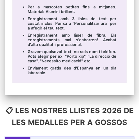
Per a mascotes petites fins a mitjanes.
Material: Alumini brillant.
Enregistrament amb 3 línies de text per
costat inclòs. Punxa a "Personalitzar ara" per
a afegir el teu text.
Enregistrament amb làser de fibra. Els
enregistraments mai s'esborren! Acabat
d'alta qualitat i professional.
Gravem qualsevol text, no sols nom i telèfon.
Pots afegir per ex. "Porto xip", "La direcció de
casa", "Necessito medicació" etc.
Enviament gratis des d'Espanya en un dia
laborable.
📋 LES NOSTRES LLISTES 2026 DE
LES MEDALLES PER A GOSSOS