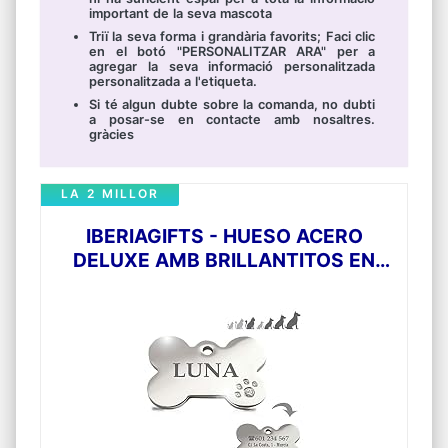
important de la seva mascota
Triï la seva forma i grandària favorits; Faci clic
en el botó "PERSONALITZAR ARA" per a
agregar la seva informació personalitzada
personalitzada a l'etiqueta.
Si té algun dubte sobre la comanda, no dubti
a posar-se en contacte amb nosaltres.
gràcies
LA 2 MILLOR
IBERIAGIFTS - HUESO ACERO
DELUXE AMB BRILLANTITOS EN
FORMA DE POTA PLACA XAPA
MEDALLA D'IDENTIFICACIÓ
PERSONALITZADA PER A COLLARET
GOS GAT MASCOTA GRAVADA