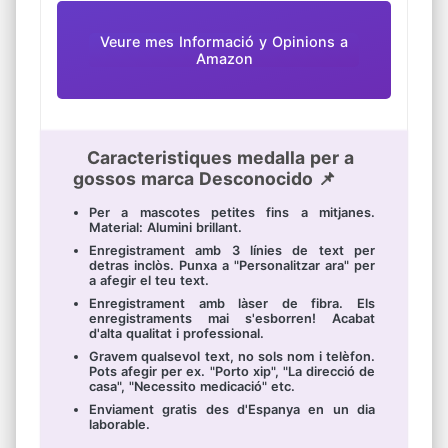
Veure mes Informació y Opinions a
Amazon
Caracteristiques medalla per a
gossos marca Desconocido 📌
Per a mascotes petites fins a mitjanes.
Material: Alumini brillant.
Enregistrament amb 3 línies de text per
detras inclòs. Punxa a "Personalitzar ara" per
a afegir el teu text.
Enregistrament amb làser de fibra. Els
enregistraments mai s'esborren! Acabat
d'alta qualitat i professional.
Gravem qualsevol text, no sols nom i telèfon.
Pots afegir per ex. "Porto xip", "La direcció de
casa", "Necessito medicació" etc.
Enviament gratis des d'Espanya en un dia
laborable.