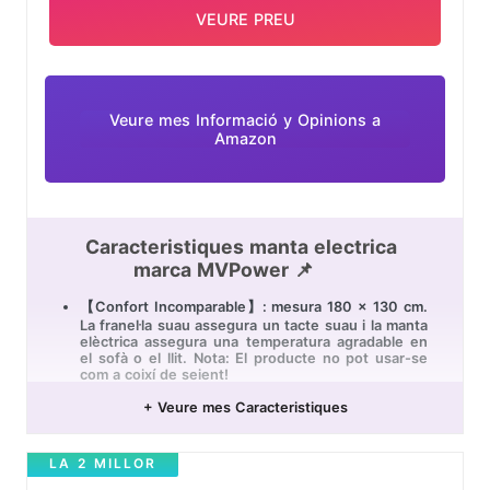
VEURE PREU
Veure mes Informació y Opinions a
Amazon
Caracteristiques manta electrica
marca MVPower 📌
【Confort Incomparable】: mesura 180 x 130 cm.
La franel·la suau assegura un tacte suau i la manta
elèctrica assegura una temperatura agradable en
el sofà o el llit. Nota: El producte no pot usar-se
com a coixí de seient!
【Temperatura Ajustable】: Temperatura còmoda
+ Veure mes Caracteristiques
entre 6 nivells de calefacció. Si s'estableix en el
nivell més alt, la temperatura desitjada es pot
aconseguir en poc temps, Els nivells de
LA 2 MILLOR
temperatura es poden seleccionar per a satisfer
totes les necessitats.