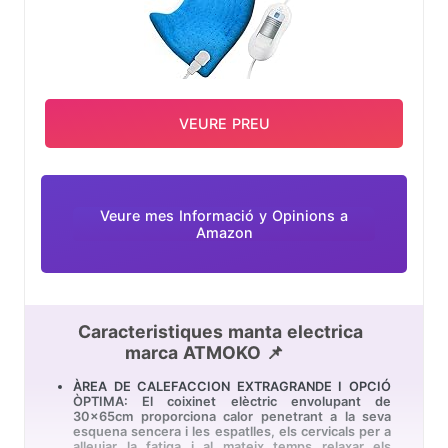
CE, GS i *Öko-Tex 100, amb les certificacions
autoritzades es poden oferir; el producte compta
amb funció d'apagat automàtic després d'1.5
hores, proporcionant-li una protecció més
completa a la seva seguretat; Utilitzem la capa
d'aïllament de PVC per a embolicar el cable
calefactor, que té un factor de seguretat més alt
que el cable calefactor comú.
VEURE PREU
🌇【Servei de Postvenda】Oferim servei de
devolució i canvi de 2 any, si es produeix
qualsevol problema sobre el seu producte, no
dubti a posar-se en contacte amb nosaltres, li
resolem dins de 24 hores.
Veure mes Informació y Opinions a
Amazon
Caracteristiques manta electrica
marca ATMOKO 📌
ÀREA DE CALEFACCION EXTRAGRANDE I OPCIÓ
ÒPTIMA: El coixinet elèctric envolupant de
30x65cm proporciona calor penetrant a la seva
esquena sencera i les espatlles, els cervicals per a
alleujar la fatiga i al mateix temps relaxar els