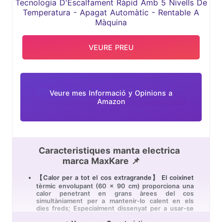
APAGAT AUTOMÀTIC - RENTABLE A
MÀQUINA
VEURE PREU
Veure mes Informació y Opinions a
Amazon
Caracteristiques manta electrica
marca MaxKare 📌
【Calor per a tot el cos extragrande】 El coixinet
tèrmic envolupant (60 x 90 cm) proporciona una
calor penetrant en grans àrees del cos
simultàniament per a mantenir-lo calent en els
dies freds; Especialment dissenyat per a usar-se
al voltant del coll i les espatlles, l'embenatge