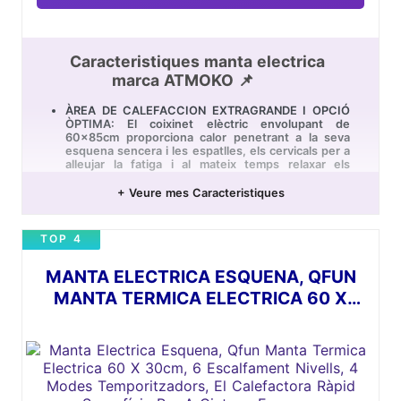
Caracteristiques manta electrica
marca ATMOKO 📌
ÀREA DE CALEFACCION EXTRAGRANDE I OPCIÓ
ÒPTIMA: El coixinet elèctric envolupant de
60x85cm proporciona calor penetrant a la seva
esquena sencera i les espatlles, els cervicals per a
alleujar la fatiga i al mateix temps relaxar els
músculs tibants i promoure la circulació sanguínia
o simplement per a mantenir la calor en els dies
+ Veure mes Caracteristiques
freds; També es pot utilitzar amb flexibilitat com
un manta electrica en les parts corporals:
l'esquena, l'abdomen, les cames, la cintura i ect.
TOP 4
FRANEL·LA ULTRA SUAU I RENTABLE: Fet de
franel·la és super suau i agradable per a la pell,
MANTA ELECTRICA ESQUENA, QFUN
ajuda a distribuir la calor de manera més parella i
proporcionar la major comoditat i experiència
MANTA TERMICA ELECTRICA 60 X
tàctil; L'endoll desmuntable i la pelfa rentable a
30CM, 6 ESCALFAMENT NIVELLS, 4
màquina poden mantenir la neteja i la suavitat
d'aquesta manta electrica; Amb té un cable llarg
MODES TEMPORITZADORS, EL
de 2.7m li permet moure's lliurement mentre
CALEFACTORA RÀPID SUPERFÍCIE PER A
gaudeix de la calidesa.
CINTURA, ESQUENA, ABDOMEN（GRIS)
ESCALFAR RÀPID & PROTECCIÓ
SOBREESCALFAMENT: La manta electrica es