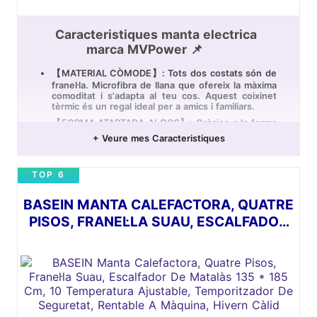
Caracteristiques manta electrica
marca MVPower 📌
【MATERIAL CÒMODE】: Tots dos costats són de
franel·la. Microfibra de llana que ofereix la màxima
comoditat i s'adapta al teu cos. Aquest coixinet
tèrmic és un regal ideal per a amics i familiars.
【FORMA ATAPTADA Al COS】: Gràcies a la forma
adaptada al cos i a l'ajustable individualment
+ Veure mes Caracteristiques
mitjançant cinturó abdominal i botons de pressió
en el coll, el coixí tèrmic és molt versàtil.
Mantingues el coixinet de calor rentable a
TOP 6
màquina neta i com nova.
【GRANDÀRIA DE 60x90 CM】: La grandària extra
BASEIN MANTA CALEFACTORA, QUATRE
de 60 x 90 cm, 10 cm més llarg que altres
escalfadors d'esquena és ideal per a alleujar el
PISOS, FRANEL·LA SUAU, ESCALFADOR
dolor d'esquena, coll i espatlla.
DE MATALÀS 135 * 185 CM, 10
【APAGAT AUTOMÀTIC】: S'apagarà
TEMPERATURA AJUSTABLE,
automàticament després d'uns 90 minuts, així que
no es preocupi pel sobreescalfament.
TEMPORITZADOR DE SEGURETAT,
【DIVERSOS NIVELLS DE CALEFACCIÓ】: 3 nivells
RENTABLE A MÀQUINA, HIVERN CÀLID
de calefacció, 1,5 hores de calefacció controlada
per temps, cable de càrrega de 2,4 m per a
satisfer les teves diferents necessitats de