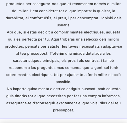
cames per a mantenir-se calenta; És ideal per a
productes per assegurar-nos que et recomanem només el millor
persones de totes les edats i és adequat per a
del millor. Hem considerat tot el que importa: la qualitat, la
totes les estaciones.es un perfecte regal per a
pares i amics ve amb caixa de color;
durabilitat, el confort d'ús, el preu, i per descomptat, l'opinió dels
SEGURETAT: ATMOKO manta electrica ha passat
usuaris.
les certificacions CE i RoHS garanteixen la seva
qualitat i seguretat per a proporcionar millor
Així que, si estàs decidit a comprar mantes electriques, aquesta
experiència d'ús segur; PS: El producte no es pot
utilitzar com a coixí. [No dubti a contactar amb
guia és perfecta per tu. Aquí trobaràs una selecció dels millors
nosaltres per a qualsevol problema sobre aquesta
productes, pensats per satisfer les teves necessitats i adaptar-se
manta electrica]
al teu pressupost. T'oferim una mirada detallada a les
característiques principals, els pros i els contres, i també
responem a les preguntes més comunes que la gent sol tenir
sobre mantes electriques, tot per ajudar-te a fer la millor elecció
possible.
No importa quina manta electrica estiguis buscant, amb aquesta
guia tindràs tot el que necessites per fer una compra informada,
assegurant-te d'aconseguir exactament el que vols, dins del teu
pressupost.