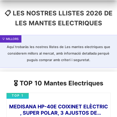
amb funció d'apagat automàtic en 90 minuts per a
major seguretat sense sobreescalfar esterilla
electrica.
📋 LES NOSTRES LLISTES 2026 DE
MATERIAL ACOLLIDOR: Manta electrica esquena
està feta amb ultrasuave 220g franel·la front i
LES MANTES ELECTRIQUES
200g microfibra darrere per a millor comoditat
durant tot l'any.
CUIDAT CONSELL: Només rentar a mà. No rentar a
màquina, escórrer o planxar manta electrica
lumbar.
Aquí trobaràs les nostres llistes de Les mantes electriques que
considerem millors al mercat, amb informació detallada perquè
puguis comprar amb criteri i seguretat.
🎖️ TOP 10 Mantes Electriques
TOP 1
MEDISANA HP-40E COIXINET ELÈCTRIC
, SUPER POLAR, 3 AJUSTOS DE