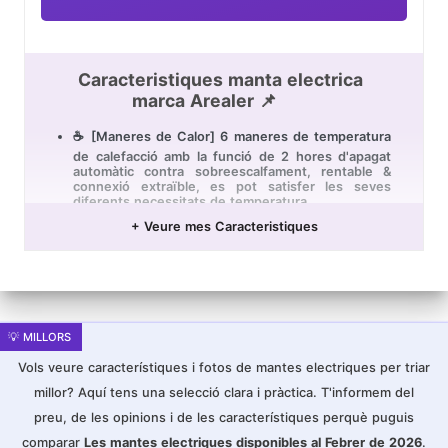
Caracteristiques manta electrica
marca Arealer 📌
☕ [Maneres de Calor] 6 maneres de temperatura
de calefacció amb la funció de 2 hores d'apagat
automàtic contra sobreescalfament, rentable &
connexió extraïble, es pot satisfer les seves
diferents necessitats de temperatura.
☕ [Grandària Adequada] La grandària de la manta
+ Veure mes Caracteristiques
elèctrica és de 30x60 cm, la qual cosa facilita
l'operació de tractament tèrmic per a qualsevol
part del cos, com el coll, les espatlles, l'esquena,
l'abdomen, les cames, alleugen efectivament el
fatiga corporal.
☕ [Teràpia de Calor Seca] La teràpia de calor pot
causar que els vasos sanguinis locals es dilatin i
accelerin el flux sanguini, la qual cosa condueix a
Vols veure característiques i fotos de mantes electriques per triar
la descàrrega de toxines. Ruixi lleugerament una
millor? Aquí tens una selecció clara i pràctica. T'informem del
capa de boira en la superfície del producte i pot
gaudir de la teràpia de calor humida.
preu, de les opinions i de les característiques perquè puguis
☕ [Material Comfortable] La manta elèctrica està
comparar
Les mantes electriques disponibles al Febrer de 2026
.