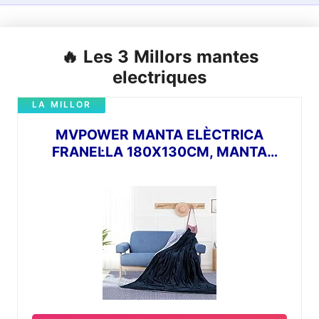
🔥 Les 3 Millors mantes
electriques
LA MILLOR
MVPOWER MANTA ELÈCTRICA
FRANEL·LA 180X130CM, MANTA
TÈRMICA CALEFACCION RÀPID, 6
NIVELLS DE POTÈNCIA/APAGAT
AUTOMÀTIC/PROTECCIÓ CONTRA
SOBREESCALFAMENT/TEMPORITZADOR/D
RENTABLE