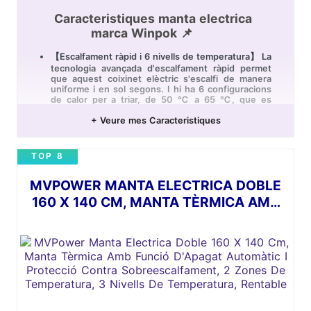
Caracteristiques manta electrica
marca Winpok 📌
【Escalfament ràpid i 6 nivells de temperatura】 La
tecnologia avançada d'escalfament ràpid permet
que aquest coixinet elèctric s'escalfi de manera
uniforme i en sol segons. I hi ha 6 configuracions
de calor per a triar, de 50 ℃ a 65 ℃, que es
poden seleccionar amb un controlador digital
lliscant que és fàcil d'operar.
+ Veure mes Caracteristiques
【30 x 60 cm per a major cobertura】 El coixinet
tèrmic flexible per a alleujar el dolor mesura 30 cm
TOP 8
per 60 cm amb un cable de 230 cm de llarg, per la
qual cosa és prou gran per a cobrir àrees àmplies
del seu cos, com a coll, esquena, espatlles,
MVPOWER MANTA ELECTRICA DOBLE
estómac, cames, o fins i tot els teus peus. Avís:
160 X 140 CM, MANTA TÈRMICA AMB
NO se sent sobre aquest coixinet tèrmic.
FUNCIÓ D'APAGAT AUTOMÀTIC I
【Material suau, rentable a màquina】 El nostre
coixinet tèrmic elèctric compta amb una funda de
PROTECCIÓ CONTRA
franel·la de pelfa agradable per a la pell per a un
SOBREESCALFAMENT, 2 ZONES DE
excel·lent aïllament i es pot rentar a màquina.
Suau, transpirable, inodor i fàcil de cuidar. Avís:
TEMPERATURA, 3 NIVELLS DE
asseguri's de llevar el cable elèctric abans de
netejar i rentar amb aigua per sota de 30 ℃.
TEMPERATURA, RENTABLE
【Certificat de seguretat】 Gaudi d'una teràpia de
calor segura i còmoda amb la manta elèctrica. Està