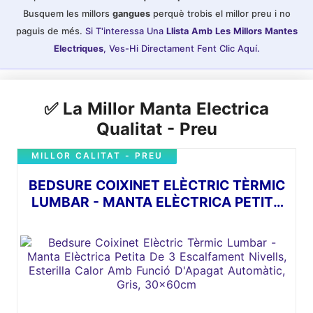
feta de franel·la d'alta qualitat, super soft
Busquem les millors
gangues
perquè trobis el millor preu i no
microplush, que és adequada per a la seva pell. Al
mateix temps, el material no cau fàcilment, per la
paguis de més.
Si T'interessa Una
Llista Amb Les Millors Mantes
qual cosa pot netejar i guardar aquesta manta
elèctrica fàcilment.
Electriques
, Ves-Hi Directament Fent Clic Aquí.
☕[Servei de Postvenda] Utilitzem la logística de
Amazon per a garantir que els productes arribin a
les seves mans al més aviat possible. Al mateix
temps, durant el període de garantia normal de 6
✅ La Millor Manta Electrica
mesos, l'estendrem per altres 6 mesos, és a dir,
un any.
Qualitat - Preu
MILLOR CALITAT - PREU
BEDSURE COIXINET ELÈCTRIC TÈRMIC
LUMBAR - MANTA ELÈCTRICA PETITA
DE 3 ESCALFAMENT NIVELLS,
ESTERILLA CALOR AMB FUNCIÓ
D'APAGAT AUTOMÀTIC, GRIS, 30X60CM