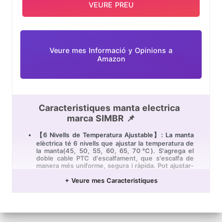
rentadora.
VEURE PREU
【Alleuja el dolor i tensió muscular】 La
temperatura adequada pot alleujar els dolors
musculars o els dolors menstruals i també
mantenir-te més calent i relaxada quan veient
televisió, llegint llibre, sentint-se fred o dormint
Veure mes Informació y Opinions a
Amazon
Caracteristiques manta electrica
marca SIMBR 📌
【6 Nivells de Temperatura Ajustable】: La manta
elèctrica té 6 nivells que ajustar la temperatura de
la manta(45, 50, 55, 60, 65, 70℃). S'agrega el
doble cable PTC d'escalfament, que s'escalfa de
manera més uniforme, segura i ràpida. Pot ajustar-
se a l'engranatge apropiat d'acord amb la
temperatura que desitgi.
+ Veure mes Caracteristiques
【Apagat Automàtic i Protecció de
Sobreescalfament】: El coixinet elèctric apagarà
automàticament després d'1.5 hores, que li
proporciona una protecció més segura. Al mateix