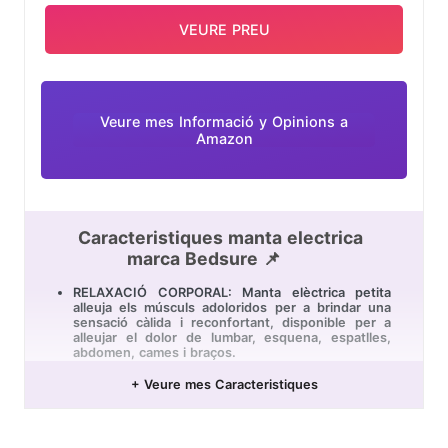
VEURE PREU
Veure mes Informació y Opinions a
Amazon
Caracteristiques manta electrica
marca Bedsure 📌
RELAXACIÓ CORPORAL: Manta elèctrica petita
alleuja els músculs adoloridos per a brindar una
sensació càlida i reconfortant, disponible per a
alleujar el dolor de lumbar, esquena, espatlles,
abdomen, cames i braços.
DISSENY PERSONALITZAT: Coixinet elèctric lumbar
+ Veure mes Caracteristiques
de tres configuracions ajustables de temperatura
manté la calor dins d'un rang predeterminat per a
una calor duradora.
PROTECCIÓ HUMANITAT: Manta tèrmica elèctrica