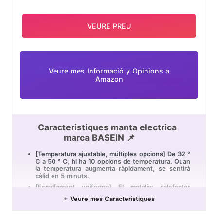
temperatura i temps. Cable extralargo que facilita
el moviment durant l'ús.
VEURE PREU
Veure mes Informació y Opinions a
Amazon
Caracteristiques manta electrica
marca BASEIN 📌
[Temperatura ajustable, múltiples opcions] De 32 °
C a 50 ° C, hi ha 10 opcions de temperatura. Quan
la temperatura augmenta ràpidament, se sentirà
càlid en 5 minuts.
[Escalfament uniforme] El matalàs calefactor
BASEIN pot convertir el seu llit en un llit tebi (135
+ Veure mes Caracteristiques
* 185 cm) en només 30-60 minuts. El coll,
l'esquena, les cames i els peus són estables i
còmodes. Evita la calor freda i et permet dormir