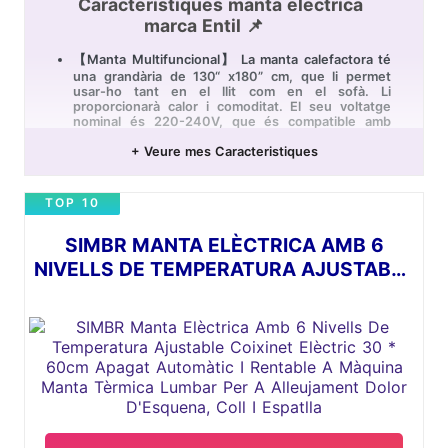
Caracteristiques manta electrica
marca Entil 📌
【Manta Multifuncional】 La manta calefactora té
una grandària de 130“ x180” cm, que li permet
usar-ho tant en el llit com en el sofà. Li
proporcionarà calor i comoditat. El seu voltatge
nominal és 220-240V, que és compatible amb
directament la font d'alimentació domèstica.
+ Veure mes Caracteristiques
【Temperatura ajustable i apagat automàtic】 La
manta calefactora té 6 nivells d'ajust de
temperatura (95-122℉) i s'escalfa ràpidament, així
TOP 10
que pugui ajustar-la a la temperatura que més es
convingui. Aquesta manta calefactora té la funció
d'apagat automàtic en 6 hores, que l'ajuda a
SIMBR MANTA ELÈCTRICA AMB 6
dormir profundament durant la nit.
NIVELLS DE TEMPERATURA AJUSTABLE
【Luxosament suau i còmode】 Amb franel·la suau
COIXINET ELÈCTRIC 30 * 60CM
en un costat i vellón esponjós en l'altre, la nostra
manta calefactora s'escalfa de manera uniforme
APAGAT AUTOMÀTIC I RENTABLE A
per a assegurar-li una experiència de calor suau i
MÀQUINA MANTA TÈRMICA LUMBAR
còmoda, que és ideal per a relaxar els músculs i
alleujar el dolor d'articulacions.
PER A ALLEUJAMENT DOLOR
【Rentable a màquina i fàcil de mantenir】 Els
D'ESQUENA, COLL I ESPATLLA
controls amovibles i el material de la manta
rentable mantindran aquesta manta calentadora
neta i durable per un llarg temps. Cal desendollar
els controls de la manta abans de tirar-la en la