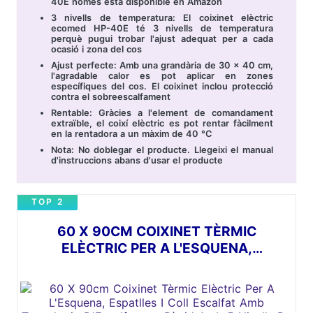
40E només està disponible en Amazon
3 nivells de temperatura: El coixinet elèctric
ecomed HP-40E té 3 nivells de temperatura
perquè pugui trobar l'ajust adequat per a cada
ocasió i zona del cos
Ajust perfecte: Amb una grandària de 30 x 40 cm,
l'agradable calor es pot aplicar en zones
específiques del cos. El coixinet inclou protecció
contra el sobreescalfament
Rentable: Gràcies a l'element de comandament
extraïble, el coixí elèctric es pot rentar fàcilment
en la rentadora a un màxim de 40 °C
Nota: No doblegar el producte. Llegeixi el manual
d'instruccions abans d'usar el producte
TOP 2
60 X 90CM COIXINET TÈRMIC
ELÈCTRIC PER A L'ESQUENA,
ESPATLLES I COLL ESCALFAT AMB
TECNOLOGIA D'ESCALFAMENT RÀPID
AMB 5 NIVELLS DE TEMPERATURA -