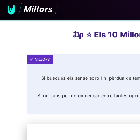
Millors
₯ ⭐️ Els 10 Mill
Si busques els sense soroll ni pèrdua de tem
Si no saps per on començar entre tantes opcion