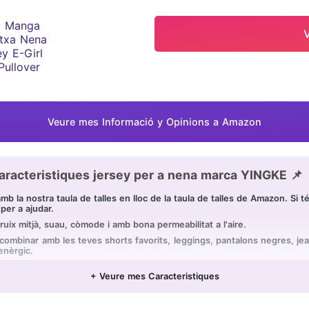
Veure mes Informació y Opinions a Amazon
aracteristiques jersey per a nena marca YINGKE 📌
amb la nostra taula de talles en lloc de la taula de talles de Amazon. Si 
per a ajudar.
gruix mitjà, suau, còmode i amb bona permeabilitat a l'aire.
combinar amb les teves shorts favorits, leggings, pantalons negres, je
enèrgic.
ns i ocasions, fàcil d'usar i combinar amb altres peces. per a ocasions inf
+ Veure mes Caracteristiques
igua freda, no rentar en sec, assecar pla, no usar lleixiu.