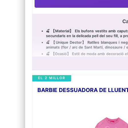
Ca
🍒 【Material】 Els bufons vestits amb caputx
secundaris en la delicada pell del seu fill, a 
🍒 【Unique Dector】 Ratlles blanques i negres
animats (flor / arc de Sant Martí, dinosaure / 
🍒 【Ocasió】 Estil de moda amb decoració elegant
vaig portar per a festa, noces, aniversaris, fe
🍒 【Consells de rentada】 Rentar a mà o ren
Assecar a l'aire a l'ombra.
🍒 【Suggeriment de grandària】 Consulti la tau
EL 2 MILLOR
BARBIE DESSUADORA DE LLUENT