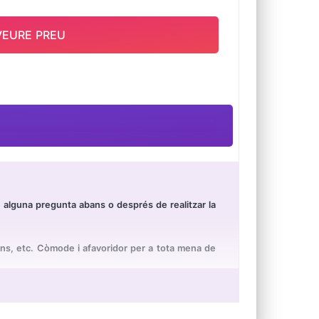
VEURE PREU
té alguna pregunta abans o després de realitzar la
ans, etc. Còmode i afavoridor per a tota mena de
ormals, vida diària, treball, oficina, llar, festa,