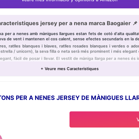
racteristiques jersey per a nena marca Baogaier 📌
a per a nenes amb mànigues llargues estan fets de cotó d'alta qualita
prova de vent i mantenen el cos calent, sense efectes secundaris en la deli
, ratlles blanques i blaves, ratlles rosades blanques i verdes o ador
estrella / unicorn), la seva filla o neta serà més prominent i més elegant 
, fàcil de posar i llevar. El vestit de màniga llarga per a nenes és idea
stival i vacances. És un regal perfecte per a la seva nena, germana, filla 
+ Veure mes Caracteristiques
tar a màquina amb suavitat. La temperatura màxima de rentada és de
la de grandàries a l'esquerra o la descripció de la grandària en la desc
ONS PER A NENES JERSEY DE MÀNIGUES LLAR