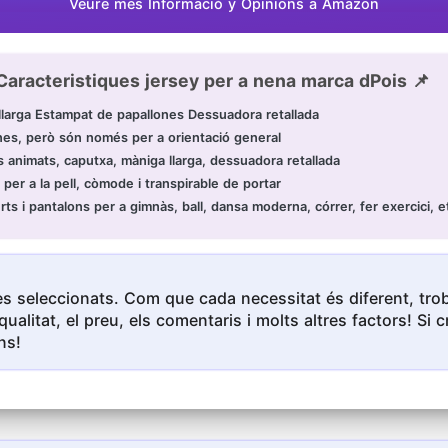
Veure mes Informació y Opinions a Amazon
Caracteristiques jersey per a nena marca dPois 📌
larga Estampat de papallones Dessuadora retallada
nenes, però són només per a orientació general
 animats, caputxa, màniga llarga, dessuadora retallada
 per a la pell, còmode i transpirable de portar
rts i pantalons per a gimnàs, ball, dansa moderna, córrer, fer exercici, e
s seleccionats. Com que cada necessitat és diferent, troba
qualitat, el preu, els comentaris i molts altres factors! S
ns!