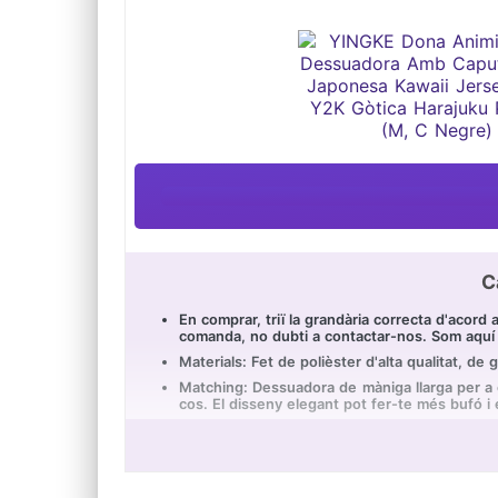
C
En comprar, triï la grandària correcta d'acord 
comanda, no dubti a contactar-nos. Som aquí 
Materials: Fet de polièster d'alta qualitat, de 
Matching: Dessuadora de màniga llarga per a 
cos. El disseny elegant pot fer-te més bufó i 
Ocasió: Adequat per a usar en diferents estacio
vacances, cites, compres.
Cura de la roba: rentar a mà / a màquina amb a