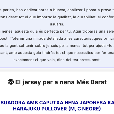
 parlen, han dedicat hores a buscar, analitzar i posar a prova
iderat tot el que importa: la qualitat, la durabilitat, el confort
usuaris.
 a nenes, aquesta guia és perfecta per tu. Aquí trobaràs una sele
post. T'oferim una mirada detallada a les característiques princ
la gent sol tenir sobre jerseis per a nenes, tot per ajudar-te a 
cant, amb aquesta guia tindràs tot el que necessites per fer u
exactament el que vols, dins del teu pressupost.
🤑 El jersey per a nena Més Barat
SSUADORA AMB CAPUTXA NENA JAPONESA KAWA
HARAJUKU PULLOVER (M, C NEGRE)