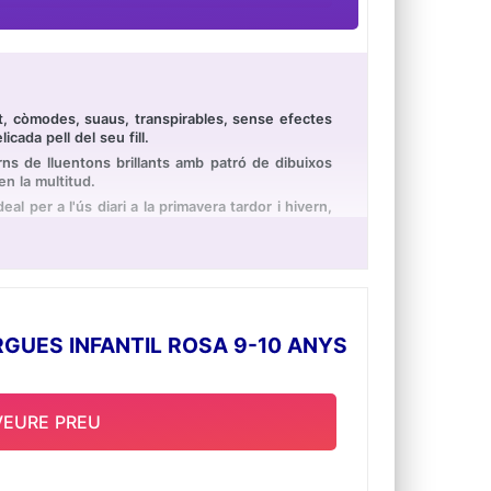
t, còmodes, suaus, transpirables, sense efectes
cada pell del seu fill.
ns de lluentons brillants amb patró de dibuixos
en la multitud.
l per a l'ús diari a la primavera tardor i hivern,
o neta.
 30 ℃. No usa blanquejador. No rentar en sec.
ripció detallada abans de comprar.
GUES INFANTIL ROSA 9-10 ANYS
VEURE PREU