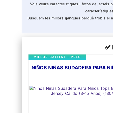
Vols veure característiques i fotos de jerseis p
característiqu
Busquem les millors
gangues
perquè trobis el 
✅ 
MILLOR CALITAT - PREU
NIÑOS NIÑAS SUDADERA PARA NI