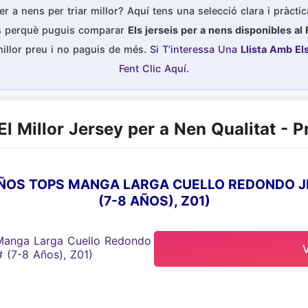
er a nens per triar millor? Aquí tens una selecció clara i pràcti
es perquè puguis comparar
Els jerseis per a nens disponibles al
millor preu i no paguis de més.
Si T'interessa Una
Llista Amb El
Fent Clic Aquí.
El Millor Jersey per a Nen Qualitat - P
ÑOS TOPS MANGA LARGA CUELLO REDONDO JE
(7-8 AÑOS), Z01)