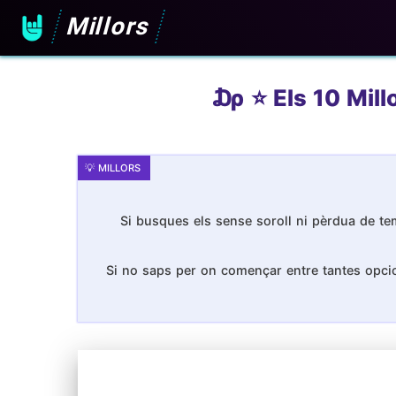
Millors
₯ ⭐️ Els 10 Mill
Si busques els sense soroll ni pèrdua de tem
Si no saps per on començar entre tantes opcion