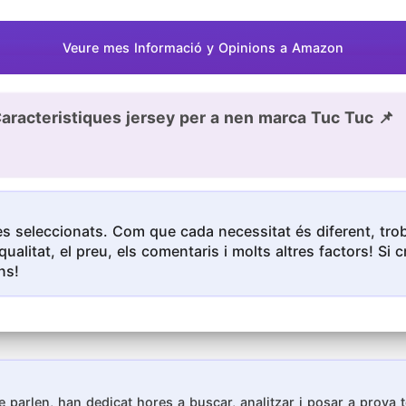
Veure mes Informació y Opinions a Amazon
aracteristiques jersey per a nen marca Tuc Tuc 📌
s seleccionats. Com que cada necessitat és diferent, troba
qualitat, el preu, els comentaris i molts altres factors! S
ns!
 parlen, han dedicat hores a buscar, analitzar i posar a prova