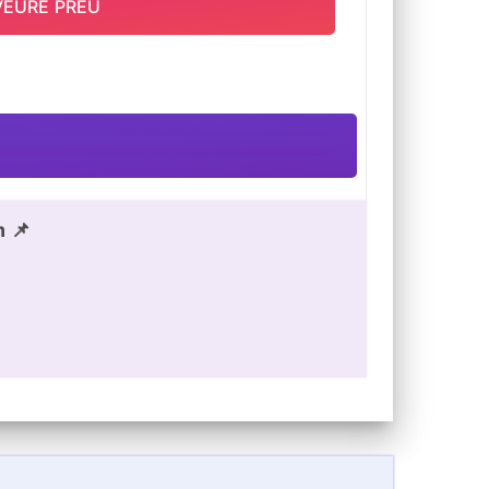
VEURE PREU
m 📌