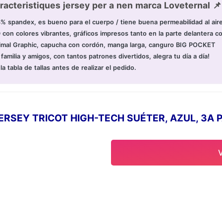
racteristiques jersey per a nen marca Loveternal 📌
8% spandex, es bueno para el cuerpo / tiene buena permeabilidad al air
con colores vibrantes, gráficos impresos tanto en la parte delantera c
 Annimal Graphic, capucha con cordón, manga larga, canguro BIG POCKET
familia y amigos, con tantos patrones divertidos, alegra tu día a día!
a tabla de tallas antes de realizar el pedido.
ERSEY TRICOT HIGH-TECH SUÉTER, AZUL, 3A 