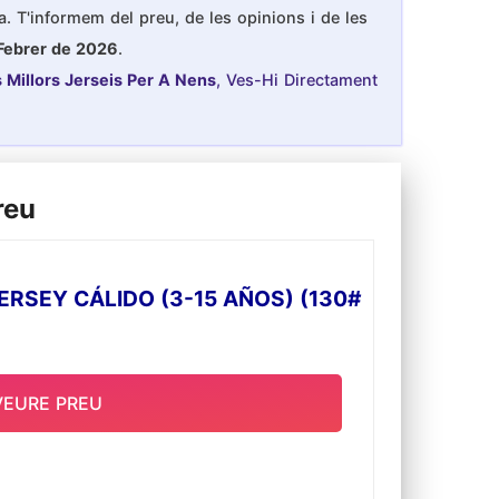
ca. T'informem del preu, de les opinions i de les
 Febrer de 2026
.
s Millors Jerseis Per A Nens
, Ves-Hi Directament
reu
RSEY CÁLIDO (3-15 AÑOS) (130#
VEURE PREU