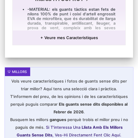
-MATERIAL: els guants tàctics estan fets de
nilons 100% de punt i coixí d'artell engrossit
EVA de microfibra, que és durabilitat de llarga
durada, transpirable, antilliscant, lleuger, a
prova de vent, compleix amb les seves
necessitats bàsiques de seguretat a l'aire
lliure.
+ Veure mes Caracteristiques
-PROTECCIÓ: els guants per a exteriors
sense dits proporcionen un excel·lent
rendiment de protecció. El coixí suau i
engrossit dels artells i el coixinet protector
de la palma no sols enforteixen l'agarri, sinó
que també protegeixen les teves mans del
mal de manera efectiva.
-FLEXIABLE: aquests guants d'utilitat són
Vols veure característiques i fotos de guants sense dits per
fàcils de posar i llevar. Els adhesius màgics
s'agreguen en la nina, pot ajustar la tensió
triar millor? Aquí tens una selecció clara i pràctica.
perquè les mans se sentin còmodes.
T'informem del preu, de les opinions i de les característiques
L'articulació del dit està equipada amb un
disseny de desmuntatge ràpid per a llevar-se
perquè puguis comparar
Els guants sense dits disponibles al
els guants més ràpid.
Febrer de 2026
.
-MULTIFUNCIONAL: perfecte per a qualsevol
activitat a l'aire lliure, com a motocicletes,
Busquem les millors
gangues
perquè trobis el millor preu i no
combat, airsoft, caça, senderisme, navegació,
paguis de més.
Si T'interessa Una
Llista Amb Els Millors
conducció, càmping, escalada, jardineria i
altres aventures.
Guants Sense Dits
, Ves-Hi Directament Fent Clic Aquí.