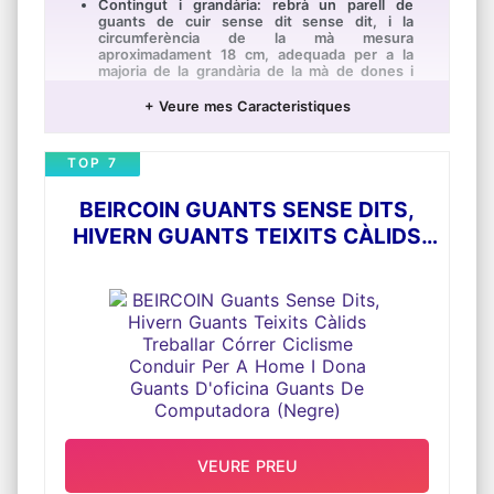
Contingut i grandària: rebrà un parell de
guants de cuir sense dit sense dit, i la
circumferència de la mà mesura
aproximadament 18 cm, adequada per a la
majoria de la grandària de la mà de dones i
adolescents.
+ Veure mes Caracteristiques
Material premium: els guants punk estan fets
de material de cuir PU d'alta qualitat, elegant,
transpirable i còmode d'usar, apte per a l'ús
TOP 7
diari o el cosplay, també un regal ideal per a
famílies i amics.
BEIRCOIN GUANTS SENSE DITS,
Disseny de la meitat del dit: els guants de
mig dit tenen un forat gran a la mà cap
HIVERN GUANTS TEIXITS CÀLIDS
endarrere, transpirable, còmode i no
t'afectaran fent res amb les teves
TREBALLAR CÓRRER CICLISME
mans.Adequat per a usar en totes les
CONDUIR PER A HOME I DONA
estacions.
GUANTS D'OFICINA GUANTS DE
Ús ampli: els guants punk de motociclistes es
poden usar àmpliament en diferents
COMPUTADORA (NEGRE)
ocasions, ciclisme, conducció, activitats a
l'aire lliure, rendiment, cosplay, disfresses,
conducció i més.També és adequat per a l'ús
diari.
Consell càlid: els guants de cuir PU poden
ser una mica odiats.Posi els guants en el lloc
ventilat durant uns dies, i l'olor
VEURE PREU
desapareixerà.