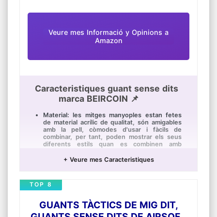
Veure mes Informació y Opinions a
Amazon
Caracteristiques guant sense dits
marca BEIRCOIN 📌
Material: les mitges manyoples estan fetes
de material acrílic de qualitat, són amigables
amb la pell, còmodes d'usar i fàcils de
combinar, per tant, poden mostrar els seus
diferents estils quan es combinen amb
diferents abillaments
+ Veure mes Caracteristiques
Grandària: els guants sense dits mesuren
aprox. 17 x 12 cm/ 6,69 x 4,72 polzades de
grandària, l'elasticitat de confiança fa que els
TOP 8
guants s'ajustin a la majoria de les persones i
no estaran fora de forma fins i tot després
d'usar repetidament
GUANTS TÀCTICS DE MIG DIT,
Còmode d'usar: aquests mitjos guants de
GUANTS SENSE DITS DE AIRSOFT