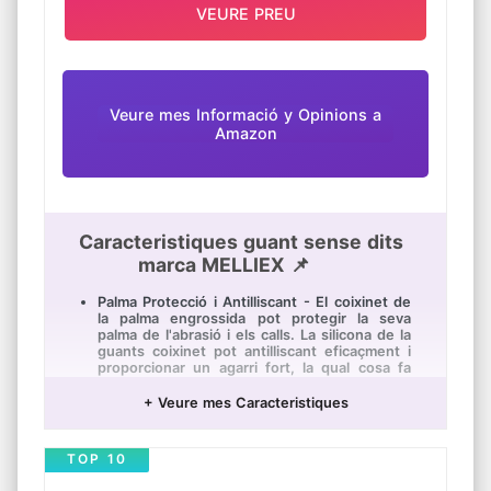
motociclisme , caça, escalada, senderisme,
VEURE PREU
entrenament.
Veure mes Informació y Opinions a
Amazon
Caracteristiques guant sense dits
marca MELLIEX 📌
Palma Protecció i Antilliscant - El coixinet de
la palma engrossida pot protegir la seva
palma de l'abrasió i els calls. La silicona de la
guants coixinet pot antilliscant eficaçment i
proporcionar un agarri fort, la qual cosa fa
que l'exercici sigui més segur.
+ Veure mes Caracteristiques
Transpirable i Còmode - Els Guants Fitness
estan fets de malla de microfibra, que és
lleugera i transpirable, mantingui les seves
TOP 10
mans fresques durant l'exercici, i brinda la
major comoditat d'ús.