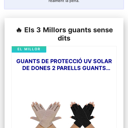
realment la pena.
🔥 Els 3 Millors guants sense
dits
EL MILLOR
GUANTS DE PROTECCIÓ UV SOLAR
DE DONES 2 PARELLS GUANTS
CURTS PER A CONDUIR SENSE DITS
ANTILLISCANTS ESTIU PRIMAVERA
A L'AIRE LLIURE PER A NOIES
EQUITACIÓ, CICLISME, EL GOLF
EXTERIORS