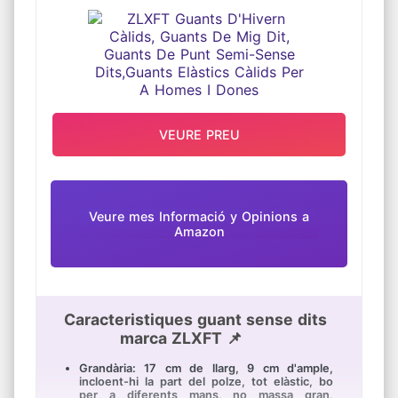
lleuger i d'assecat ràpid. Protegeixi les seves
ELÀSTICS CÀLIDS PER A HOMES I
mans contra arraps i abrasió.
DONES
GARANTIA DE 30 DIES: si té algun problema,
comuniqui's amb nosaltres. La teva
satisfacció al 100% és la nostra missió final
VEURE PREU
Veure mes Informació y Opinions a
Amazon
Caracteristiques guant sense dits
marca ZLXFT 📌
Grandària: 17 cm de llarg, 9 cm d'ample,
incloent-hi la part del polze, tot elàstic, bo
per a diferents mans, no massa gran,