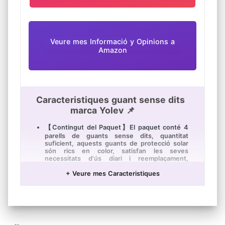
Veure mes Informació y Opinions a
Amazon
Caracteristiques guant sense dits
marca Yolev 📌
【Contingut del Paquet】El paquet conté 4
parells de guants sense dits, quantitat
suficient, aquests guants de protecció solar
són rics en color, satisfan les seves
necessitats d'ús diari i reemplaçament,
perfectes per a l'ús diari, li encantaran
+ Veure mes Caracteristiques
【Material d'Alta Qualitat】 Els nostres
guants sense dits d'estiu estan fets
principalment de cotó, material de spandex,
que és agradable per a la pell, elàstic i
lleuger, còmode i suau, la qual cosa li permet
obtenir una experiència d'ús còmoda a l'estiu