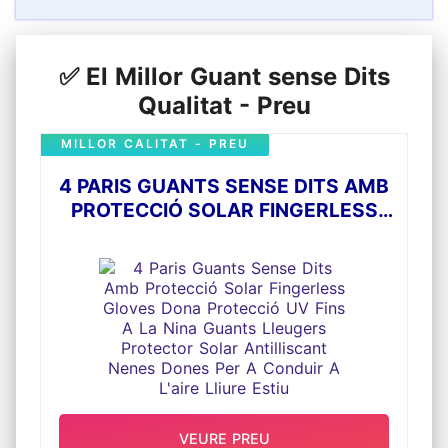
-NOTA: comprovi acuradament la taula de
talles i triï la grandària d'ajust. Sense risc!
Qualsevol imperfecció és garantia de
reemborsament complet o intercanviat.
AGREGAR AL CARRET ARA!
✅ El Millor Guant sense Dits
Qualitat - Preu
MILLOR CALITAT - PREU
4 PARIS GUANTS SENSE DITS AMB
PROTECCIÓ SOLAR FINGERLESS
GLOVES DONA PROTECCIÓ UV FINS
A LA NINA GUANTS LLEUGERS
PROTECTOR SOLAR ANTILLISCANT
NENES DONES PER A CONDUIR A
L'AIRE LLIURE ESTIU
VEURE PREU