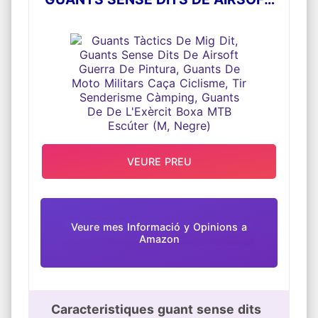
punt són transpirables, lleugers, càlids,
suaus i elegants, i li brinden una sensació
GUERRA DE PINTURA, GUANTS DE
acollidora, pot gaudir d'una experiència d'ús
MOTO MILITARS CAÇA CICLISME,
còmoda tot el dia
TIR SENDERISME CÀMPING,
Aplicació: les manyoples sense dits són
adequades per a activitats en interiors o
GUANTS DE DE L'EXÈRCIT BOXA
exteriors, pot usar-les en qualsevol moment i
en qualsevol lloc; També es poden aplicar
MTB ESCÚTER (M, NEGRE)
com a regals adorables per a famílies, amics i
companys.
VEURE PREU
Veure mes Informació y Opinions a
Amazon
Caracteristiques guant sense dits