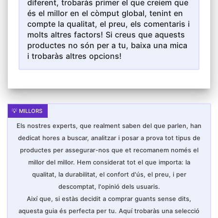
diferent, trobaràs primer el que creiem que
Parell de guants còmodes i més embuatats
és el millor en el còmput global, tenint en
sobre la zona dels artells. Guants de treball
de construcció per a fusteria i fets per a
compte la qualitat, el preu, els comentaris i
recollir diverses coses més segures.
molts altres factors! Si creus que aquests
productes no són per a tu, baixa una mica
i trobaràs altres opcions!
Els nostres experts, que realment saben del que parlen, han
dedicat hores a buscar, analitzar i posar a prova tot tipus de
productes per assegurar-nos que et recomanem només el
millor del millor. Hem considerat tot el que importa: la
qualitat, la durabilitat, el confort d'ús, el preu, i per
descomptat, l'opinió dels usuaris.
Així que, si estàs decidit a comprar guants sense dits,
aquesta guia és perfecta per tu. Aquí trobaràs una selecció