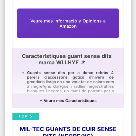
Veure mes Informació y Opinions a
Amazon
Caracteristiques guant sense dits
marca WLLHYF 📌
Guants sense dits per a dona: rebràs 4
parells d'accessoris gòtics d'hivern de
grandària llarga en una varietat de colors com
a negre/gris clar/gris i ratlles negres/ratlles
blanques i negres, un munt de patrons per a
adaptar-se a totes les edats i tipus de
personalitat
+ Veure mes Caracteristiques
Escalfadors de braços: el guant llarg a ratlles
proporciona protecció i calidesa sense
TOP 5
interferir amb les teves activitats diàries de
mà, com jugar amb el teu telèfon o
computadora
MIL-TEC GUANTS DE CUIR SENSE
Guants sense dits: els guants negres estan