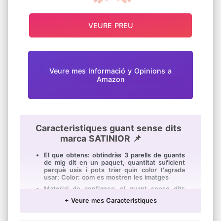
VEURE PREU
Veure mes Informació y Opinions a
Amazon
Caracteristiques guant sense dits
marca SATINIOR 📌
El que obtens: obtindràs 3 parells de guants
de mig dit en un paquet, quantitat suficient
perquè usis i pots triar quin color t'agrada
usar; Color: com es mostren les imatges
Material de confiança: el guant sense dits
d'hivern està fet de material acrílic, s'usa
+ Veure mes Caracteristiques
còmode i no danyarà la seva pell, és durador i
pot mantenir-se durant molt de temps