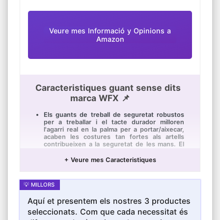
Veure mes Informació y Opinions a
Amazon
Caracteristiques guant sense dits
marca WFX 📌
Els guants de treball de seguretat robustos
per a treballar i el tacte durador milloren
l'agarri real en la palma per a portar/aixecar,
acaben les costures tan fortes als artells
contribueixen a la seguretat de les mans. El
velcro és de molt bona qualitat, còmode de
portar quan sigui necessari
+ Veure mes Caracteristiques
Els guants de treball per a home estan
embuatats per a absorbir l'impacte lleuger i
proporcionen destresa per a controlar eines
per al muntatge invariable de vehicles,
Aquí et presentem els nostres 3 productes
logística, neteja de magatzems, jardineria de
plantació al pati posterior, recollida, eines de
seleccionats. Com que cada necessitat és
dits autoportants i activitats a l'aire lliure.