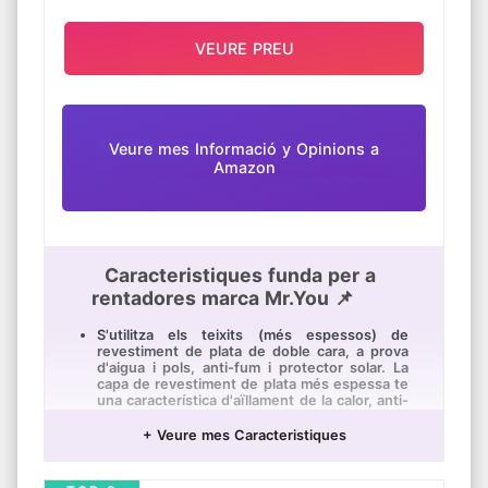
VEURE PREU
Veure mes Informació y Opinions a
Amazon
Caracteristiques funda per a
rentadores marca Mr.You 📌
S'utilitza els teixits (més espessos) de
revestiment de plata de doble cara, a prova
d'aigua i pols, anti-fum i protector solar. La
capa de revestiment de plata més espessa te
una característica d'aïllament de la calor, anti-
ultraviolada i anti-envelliment.
+ Veure mes Caracteristiques
Aquesta coberta *és aplicable als rentadores
o assecadores que tenen els portis del front.
L'altura i l'amplària de la coberta *és