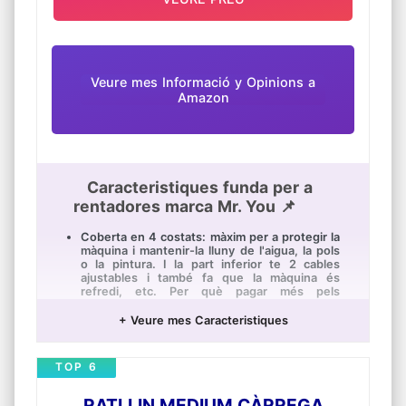
Veure mes Informació y Opinions a
Amazon
Caracteristiques funda per a
rentadores marca Mr. You 📌
Coberta en 4 costats: màxim per a protegir la
màquina i mantenir-la lluny de l'aigua, la pols
o la pintura. I la part inferior te 2 cables
ajustables i també fa que la màquina és
refredi, etc. Per què pagar més pels
organitzadors específics de la bugaderia
quan aquests casos funcionin perfectament?
+ Veure mes Caracteristiques
Grandària:606085cm.Ajusta la profunditat de
45-60cm
TOP 6
El seu disseny *és obrir la coberta donis de
front i no és necessita portar la coberta.
Només l'aixeca i pot utilitzar la rentadora. *És
RATLLIN MEDIUM CÀRREGA