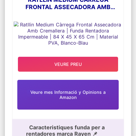
convenient rentar la roba i protegir la
FRONTAL ASSECADORA AMB
màquina.
CREMALLERA | FUNDA RENTADORA
Per darrere, cobreix la meitat de la rentadora
per quatre costats. És fixa amb cintes i és
IMPERMEABLE | 84 X 45 X 65 CM |
facilita dissipar calor i usar l'aigua. També és
MATERIAL PVA, BLANCO-BLAU
pot evitar els cingles de seguretat de motors
i cables.
Ocasions d'*ús: excusat, cuina, balcó, bany,
jardí, etc.Protegeix la seva rentadora o
assecadora de descolorarse, pintura
descascarada, envelliment i oxidar-es.
VEURE PREU
Veure mes Informació y Opinions a
Amazon
Caracteristiques funda per a
rentadores marca Rayen 📌