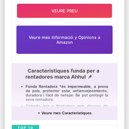
VEURE PREU
Veure mes Informació y Opinions a
Amazon
Caracteristiques funda per a
rentadores marca Ahhul 📌
Funda Rentadora *és impermeable, a prova
de pols, protector solar, antienvejecimiento,
duradora i fàcil de netejar. Bé pot protegir la
seva rentadora.
Coberta per a Rentadora amb disseny de
cremallera que li permet obrir la màquina
+ Veure mes Caracteristiques
sense portar la coberta de la rentadora, de
manera molt simple i convenient.
La coberta només *és per a la màquina de
TOP 10