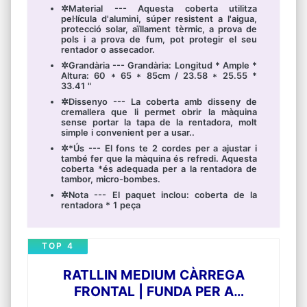
✲Material --- Aquesta coberta utilitza
pel·lícula d'alumini, súper resistent a l'aigua,
protecció solar, aïllament tèrmic, a prova de
pols i a prova de fum, pot protegir el seu
rentador o assecador.
✲Grandària --- Grandària: Longitud * Ample *
Altura: 60 * 65 * 85cm / 23.58 * 25.55 *
33.41 "
✲Dissenyo --- La coberta amb disseny de
cremallera que li permet obrir la màquina
sense portar la tapa de la rentadora, molt
simple i convenient per a usar..
✲*Ús --- El fons te 2 cordes per a ajustar i
també fer que la màquina és refredi. Aquesta
coberta *és adequada per a la rentadora de
tambor, micro-bombes.
✲Nota --- El paquet inclou: coberta de la
rentadora * 1 peça
TOP 4
RATLLIN MEDIUM CÀRREGA
FRONTAL | FUNDA PER A