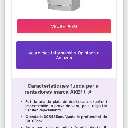
VEURE PREU
Veure mes Informació y Opinions a
Amazon
Caracteristiques funda per a
rentadores marca AKEfit 📌
Fet de tela de plata de doble cara, excel·lent
impermeable, a prova de vent, pols, raigs UV
i antienvejecimiento.
Grandària:606485cm.Ajusta la profunditat de
60-65cm
Apte per a la rentadora frontal oberta. El