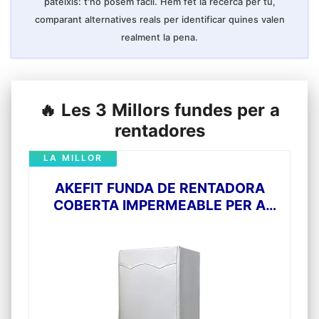
pateixis: t'ho posem fàcil. Hem fet la recerca per tu,
comparant alternatives reals per identificar quines valen
realment la pena.
🔥 Les 3 Millors fundes per a
rentadores
LA MILLOR
AKEFIT FUNDA DE RENTADORA
COBERTA IMPERMEABLE PER A
RENTADORA/ASSECADORA DE
CÀRREGA FRONTAL PER A
RENTADORA O ASSECADORA 60 *
85 * 64CM