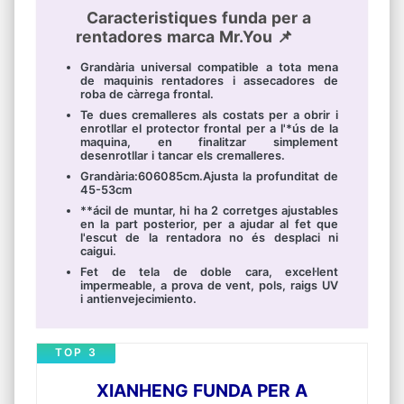
Caracteristiques funda per a
rentadores marca Mr.You 📌
Grandària universal compatible a tota mena
de maquinis rentadores i assecadores de
roba de càrrega frontal.
Te dues cremalleres als costats per a obrir i
enrotllar el protector frontal per a l'*ús de la
maquina, en finalitzar simplement
desenrotllar i tancar els cremalleres.
Grandària:606085cm.Ajusta la profunditat de
45-53cm
**ácil de muntar, hi ha 2 corretges ajustables
en la part posterior, per a ajudar al fet que
l'escut de la rentadora no és desplaci ni
caigui.
Fet de tela de doble cara, excel·lent
impermeable, a prova de vent, pols, raigs UV
i antienvejecimiento.
TOP 3
XIANHENG FUNDA PER A