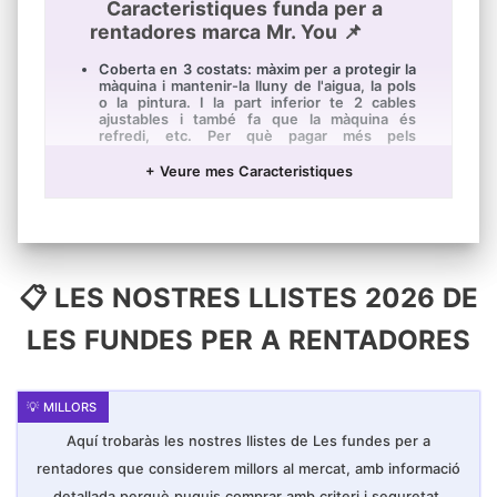
Caracteristiques funda per a
rentadores marca Mr. You 📌
Coberta en 3 costats: màxim per a protegir la
màquina i mantenir-la lluny de l'aigua, la pols
o la pintura. I la part inferior te 2 cables
ajustables i també fa que la màquina és
refredi, etc. Per què pagar més pels
organitzadors específics de la bugaderia
quan aquests casos funcionin perfectament?
+ Veure mes Caracteristiques
Grandària:606085cm.Ajusta la profunditat de
55-60cm
El seu disseny *és obrir la coberta donis de
front i no és necessita portar la coberta.
Només l'aixeca i pot utilitzar la rentadora. *És
convenient rentar la roba i protegir la
📋 LES NOSTRES LLISTES 2026 DE
màquina.
Per darrere, cobreix la meitat de la rentadora
LES FUNDES PER A RENTADORES
per quatre costats. És fixa amb cintes i és
facilita dissipar calor i usar l'aigua. També és
pot evitar els cingles de seguretat de motors
i cables.
Ocasions d'*ús: excusat, cuina, balcó, bany,
jardí, etc.Protegeix la seva rentadora o
Aquí trobaràs les nostres llistes de Les fundes per a
assecadora de descolorarse, pintura
rentadores que considerem millors al mercat, amb informació
descascarada, envelliment i oxidar-es.
detallada perquè puguis comprar amb criteri i seguretat.