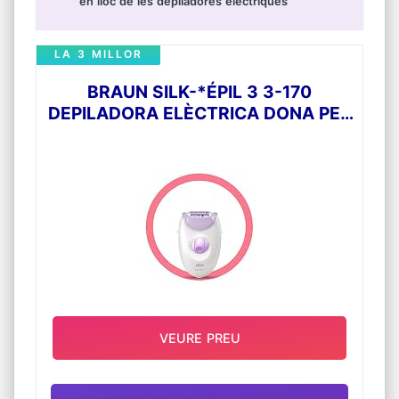
en lloc de les depiladores elèctriques
LA 3 MILLOR
BRAUN SILK-*ÉPIL 3 3-170
DEPILADORA ELÈCTRICA DONA PER
A UNA DEPILACIÓ DURADORA,
SISTEMA DE 20 PINCES, LUZ
SMARTLIGHT, CORRONS DE
MASSATGE, BLANCA/HABITADA
VEURE PREU