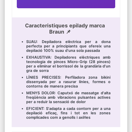
Caracteristiques epilady marca
Braun 📌
SUAU: Depiladora elèctrica per a dona
perfecta per a principiants que ofereix una
depilació 100% suau d'una sola passada
EXHAUSTIVA: Depiladores elèctriques amb
tecnologia de pinces Micro-Grip (28 pinces)
per a eliminar el borrissol de la grandària d'un
gra de sorra
LÍNIES PRECISES: Perfiladora zona bikini
dissenyada per a rasurar línies, formes o
contorns de manera precisa
MENYS DOLOR: Caputxó de massatge d'alta
freqüència amb vibracions pulsantes actives
per a reduir la sensació de dolor
EFICIENT: S'adapta a cada contorn per a una
depilació eficaç, fins i tot en les zones
complicades com a genolls i axil·les