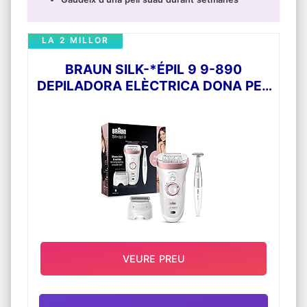
LA 2 MILLOR
BRAUN SILK-*ÉPIL 9 9-890
DEPILADORA ELÈCTRICA DONA PER
A UNA DEPILACIÓ DURADORA,
INCLOU CAPUTXÓ DE MASSATGE
D'ALTA FREQÜÈNCIA PER A UNA
DEPILACIÓ EXTRA SUAU, BLANC/OR
ROSA
VEURE PREU