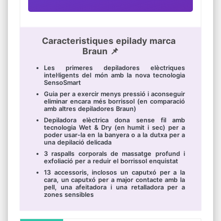
Caracteristiques epilady marca
Braun 📌
Les primeres depiladores elèctriques
intel·ligents del món amb la nova tecnologia
SensoSmart
Guia per a exercir menys pressió i aconseguir
eliminar encara més borrissol (en comparació
amb altres depiladores Braun)
Depiladora elèctrica dona sense fil amb
tecnologia Wet & Dry (en humit i sec) per a
poder usar-la en la banyera o a la dutxa per a
una depilació delicada
3 raspalls corporals de massatge profund i
exfoliació per a reduir el borrissol enquistat
13 accessoris, inclosos un caputxó per a la
cara, un caputxó per a major contacte amb la
pell, una afeitadora i una retalladora per a
zones sensibles