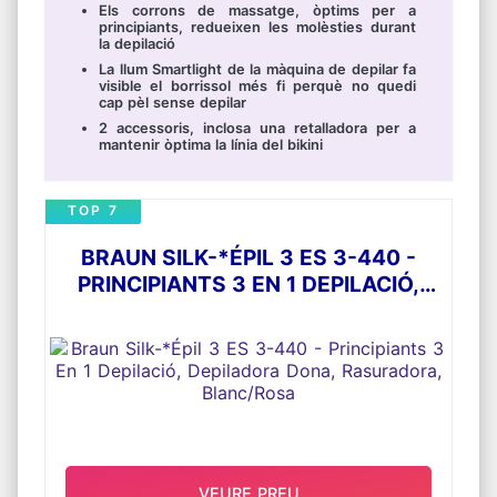
Els corrons de massatge, òptims per a
principiants, redueixen les molèsties durant
la depilació
La llum Smartlight de la màquina de depilar fa
visible el borrissol més fi perquè no quedi
cap pèl sense depilar
2 accessoris, inclosa una retalladora per a
mantenir òptima la línia del bikini
TOP 7
BRAUN SILK-*ÉPIL 3 ES 3-440 -
PRINCIPIANTS 3 EN 1 DEPILACIÓ,
DEPILADORA DONA, RASURADORA,
BLANC/ROSA
VEURE PREU