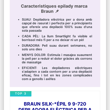
Caracteristiques epilady marca
Braun 📌
SUAU: Depiladora elèctrica per a dona amb
capçal de rasurat i perfecta per a principiants
que ofereix una depilació 100% suau d'una
sola passada
CADA PÈL: La llum Smartlight fa visible el
borrissol més fi per a no deixar ni un pèl
DURADORA: Pell suau durant setmanes, no
sols uns dies
MENYS DOLOR: Estimula i masajea suaument
la pell per a reduir el dolor gràcies als corrons
de massatge
EFICIENT: Les depiladores elèctriques
s'adapten a cada contorn per a una depilació
eficaç, fins i tot en les zones complicades
com a genolls i axil·les
TOP 3
BRAUN SILK-*ÉPIL 9 9-720
DEPILADORA ELÈCTRICA PER A