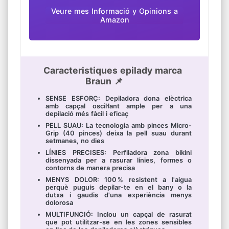
Veure mes Informació y Opinions a
Amazon
Caracteristiques epilady marca
Braun 📌
SENSE ESFORÇ: Depiladora dona elèctrica
amb capçal oscil·lant ample per a una
depilació més fàcil i eficaç
PELL SUAU: La tecnologia amb pinces Micro-
Grip (40 pinces) deixa la pell suau durant
setmanes, no dies
LÍNIES PRECISES: Perfiladora zona bikini
dissenyada per a rasurar línies, formes o
contorns de manera precisa
MENYS DOLOR: 100 % resistent a l'aigua
perquè puguis depilar-te en el bany o la
dutxa i gaudis d'una experiència menys
dolorosa
MULTIFUNCIÓ: Inclou un capçal de rasurat
que pot utilitzar-se en les zones sensibles