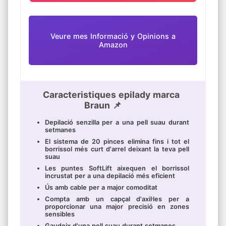
Veure mes Informació y Opinions a
Amazon
Caracteristiques epilady marca
Braun 📌
Depilació senzilla per a una pell suau durant
setmanes
El sistema de 20 pinces elimina fins i tot el
borrissol més curt d'arrel deixant la teva pell
suau
Les puntes SoftLift aixequen el borrissol
incrustat per a una depilació més eficient
Ús amb cable per a major comoditat
Compta amb un capçal d'axil·les per a
proporcionar una major precisió en zones
sensibles
Gaudeix d'una pell suau durant setmanes