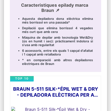
Caracteristiques epilady marca
Braun 📌
Aquesta depiladora dona elèctrica elimina
més borrissol en una passada*
Depilació que elimina borrissol 4 vegades
més curt que amb cera
Màquina de depilar amb tecnologia Wet&Dry
(ús en humit i sec): pràcticament indolora si
s'usa amb regularitat
6 accessoris, entre els quals 1 capçal d'afaitat
i 1 capçal amb retalladora
* en comparació amb altres depiladores
elèctriques de Braun
TOP 10
BRAUN 5-511 SILK-*ÉPIL WET & DRY
- DEPILADORA ELÈCTRICA PER A
DONA, SENSE FIL I CAPÇAL AMB
RETALLADORA, COLOR BLANC/BLAU