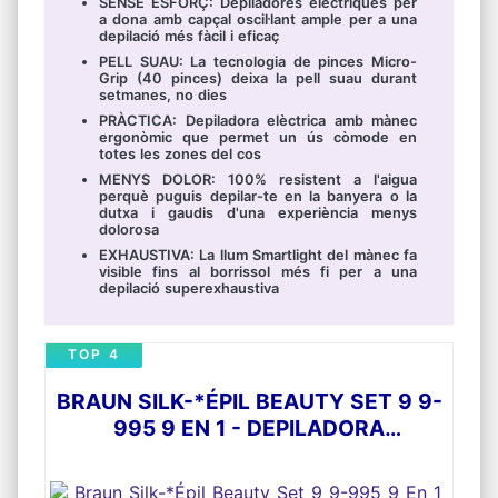
SENSE ESFORÇ: Depiladores elèctriques per
a dona amb capçal oscil·lant ample per a una
depilació més fàcil i eficaç
PELL SUAU: La tecnologia de pinces Micro-
Grip (40 pinces) deixa la pell suau durant
setmanes, no dies
PRÀCTICA: Depiladora elèctrica amb mànec
ergonòmic que permet un ús còmode en
totes les zones del cos
MENYS DOLOR: 100% resistent a l'aigua
perquè puguis depilar-te en la banyera o la
dutxa i gaudis d'una experiència menys
dolorosa
EXHAUSTIVA: La llum Smartlight del mànec fa
visible fins al borrissol més fi per a una
depilació superexhaustiva
TOP 4
BRAUN SILK-*ÉPIL BEAUTY SET 9 9-
995 9 EN 1 - DEPILADORA
ELÈCTRICA DONA, SENSE FIL
WET&DRY, KIT DE DEPILACIÓ,