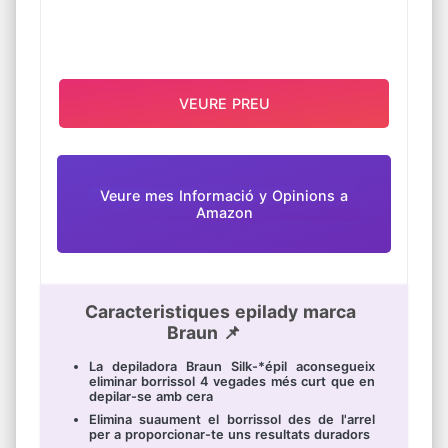
Gràcies al seu format compacte arriba a
qualsevol zona i el seu capçal i accessoris
extraïbles i rentables per a una millor higiene
i fàcil neteja
VEURE PREU
Veure mes Informació y Opinions a
Amazon
Caracteristiques epilady marca
Braun 📌
La depiladora Braun Silk-*épil aconsegueix
eliminar borrissol 4 vegades més curt que en
depilar-se amb cera
Elimina suaument el borrissol des de l'arrel
per a proporcionar-te uns resultats duradors