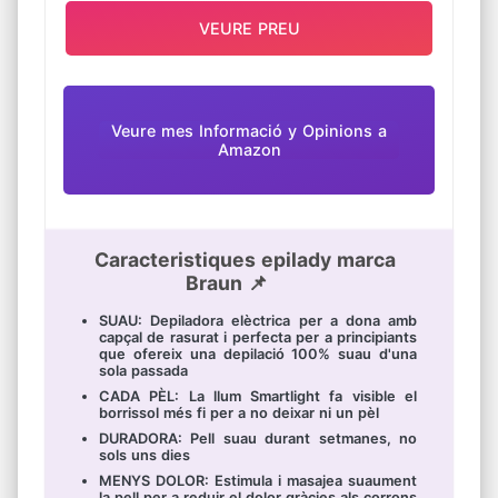
VEURE PREU
Veure mes Informació y Opinions a
Amazon
Caracteristiques epilady marca
Braun 📌
SUAU: Depiladora elèctrica per a dona amb
capçal de rasurat i perfecta per a principiants
que ofereix una depilació 100% suau d'una
sola passada
CADA PÈL: La llum Smartlight fa visible el
borrissol més fi per a no deixar ni un pèl
DURADORA: Pell suau durant setmanes, no
sols uns dies
MENYS DOLOR: Estimula i masajea suaument
la pell per a reduir el dolor gràcies als corrons