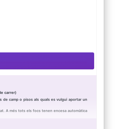
e carrer)
de camp o pisos als quals es vulgui aportar un
at. A més tots els focs tenen encesa automàtica
s i tota la confiança d'una marca espanyola com