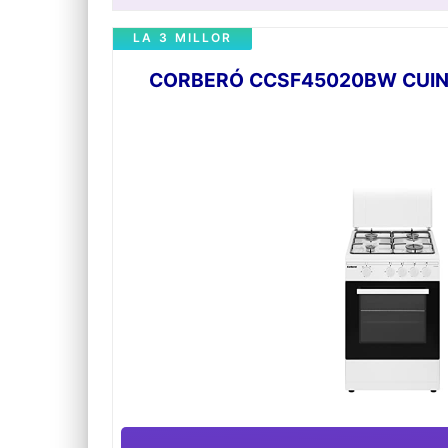
Solthermic
LA 3 MILLOR
CORBERÓ CCSF45020BW CUINES