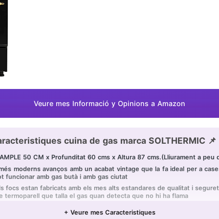
Veure mes Informació y Opinions a Amazon
racteristiques cuina de gas marca SOLTHERMIC 📌
LE 50 CM x Profunditat 60 cms x Altura 87 cms.(Lliurament a peu d
s moderns avanços amb un acabat vintage que la fa ideal per a cases 
t funcionar amb gas butà i amb gas ciutat
ocs estan fabricats amb els mes alts estandares de qualitat i seguret
 termoparell que talla el gas quan detecta que no hi ha flama
 ampli forn, que a més té grill. Els as
+ Veure mes Caracteristiques
 materials d'alta qualitat i amb focs eficients. Té garantia de 3 any