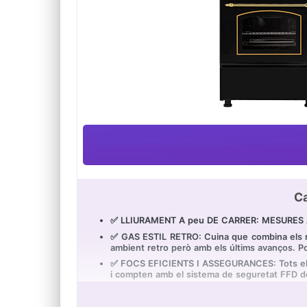
Ca
✅ LLIURAMENT A peu DE CARRER: MESURES AMP
✅ GAS ESTIL RETRO: Cuina que combina els mé
ambient retro però amb els últims avanços. Po
✅ FOCS EFICIENTS I ASSEGURANCES: Tots els f
i compten amb el sistema de seguretat FFD de
✅ FORN AMPLI I ANTICREMADES: Compta amb un
✅ MATERIALS DE QUALITAT: Cuina fabricada en