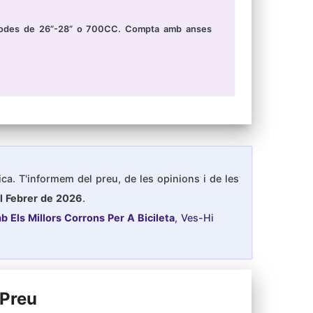
b rodes de 26”-28” o 700CC. Compta amb anses
tica. T'informem del preu, de les opinions i de les
al Febrer de 2026
.
b Els Millors Corrons Per A Bicileta
, Ves-Hi
 Preu