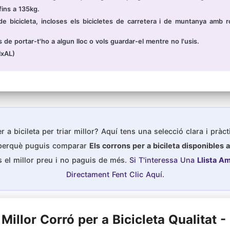
ins a 135kg.
 bicicleta, incloses els bicicletes de carretera i de muntanya am
e portar-t'ho a algun lloc o vols guardar-el mentre no l'usis.
NxAL)
 a bicileta per triar millor? Aquí tens una selecció clara i pràc
 perquè puguis comparar
Els corrons per a bicileta disponibles 
 el millor preu i no paguis de més.
Si T'interessa Una
Llista Am
Directament Fent Clic Aquí.
 Millor Corró per a Bicicleta Qualitat -