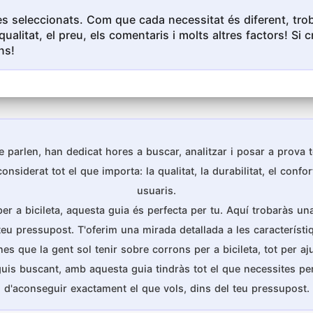
s seleccionats. Com que cada necessitat és diferent, troba
qualitat, el preu, els comentaris i molts altres factors! S
ns!
 parlen, han dedicat hores a buscar, analitzar i posar a prova
iderat tot el que importa: la qualitat, la durabilitat, el confort
usuaris.
per a bicileta, aquesta guia és perfecta per tu. Aquí trobaràs un
 teu pressupost. T'oferim una mirada detallada a les característiq
ue la gent sol tenir sobre corrons per a bicileta, tot per ajud
iguis buscant, amb aquesta guia tindràs tot el que necessites p
d'aconseguir exactament el que vols, dins del teu pressupost.