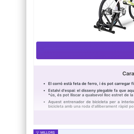
Cara
El corró està feta de ferro, i és pot carregar
Estalvi d'espai: el disseny plegable fa que 
*ús, és pot lliscar a qualsevol lloc estret de l
Aquest entrenador de bicicleta per a interio
bicicleta amb una roda d'alliberament ràpid po
Aquest corró està assegurat per quatre tapis 
tapa amb forma d'engranatge, els "dents" varien
Suport de la roda davantera: la ranura corb
l'exercici.