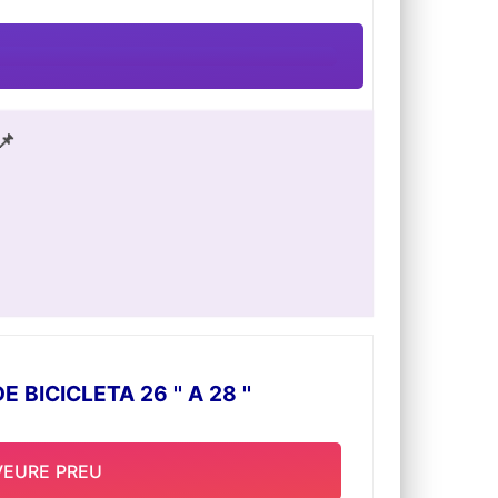
📌
CICLETA 26 '' A 28 ''
VEURE PREU