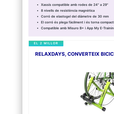
Xassís compatible amb rodes de 24" a 29"
8 nivells de resistència magnètica
Corró de elastogel del diàmetre de 30 mm
El corró és plega fàcilment i és torna compac
Compatible amb Misuro B+ i App My E-Traini
EL 2 MILLOR
RELAXDAYS, CONVERTEIX BICICL