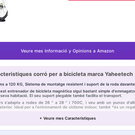
Veure mes Informació y Opinions a Amazon
cteristiques corró per a bicicleta marca Yaheetech 
 fins a 120 KG, Sistema de muntatge resistent i suport de la roda davant
aquest entrenador de bicicleta magnètica sigui bastant simple d'emmaga
a seva habitació. El seu suport plegable també facilita el transport.
rs s'adapta a rodes de 26 '' a 28 '' i 700C, i veu amb un punxo d'all
sterior. Ideal per a l'entrenament de ciclisme indoor, també *és un regal
antilliscants per als peus, la qual cosa evita que l'entrenador desplac
+ Veure mes Caracteristiques
 en gruix. Pot girar la tapa i triar el gruix adequat.
a en el suport pot alinear-es amb la roda davantera i ajudar a repar