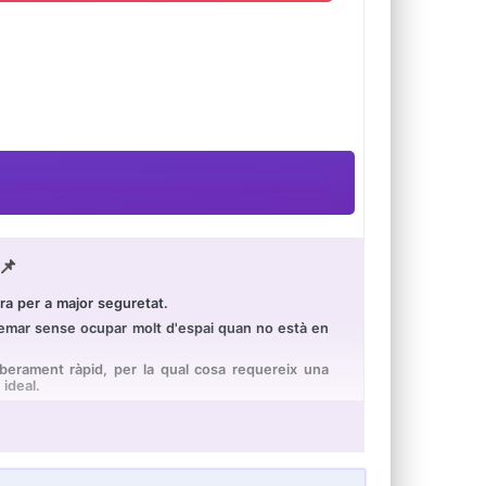
📌
era per a major seguretat.
tzemar sense ocupar molt d'espai quan no està en
iberament ràpid, per la qual cosa requereix una
 ideal.
i o danyi el pipí durant un entrenament. En cada
ar la roda davantera de manera efectiva durant