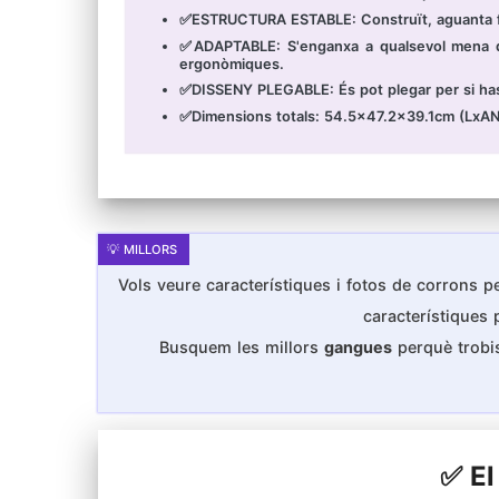
✅ESTRUCTURA ESTABLE: Construït, aguanta f
✅ADAPTABLE: S'enganxa a qualsevol mena de
ergonòmiques.
✅DISSENY PLEGABLE: És pot plegar per si has d
✅Dimensions totals: 54.5x47.2x39.1cm (LxA
Vols veure característiques i fotos de corrons per
característiques
Busquem les millors
gangues
perquè trobis
✅ El