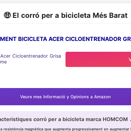
🤑 El corró per a bicicleta Més Barat
NT BICICLETA ACER CICLOENTRENADOR GRISA
Veure mes Informació y Opinions a Amazon
acteristiques corró per a bicicleta marca HOMCOM 
esistència magnètica que augmenta progressivament en augmentar la