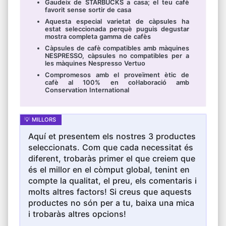
Gaudeix de STARBUCKS a casa; el teu cafè
favorit sense sortir de casa
Aquesta especial varietat de càpsules ha
estat seleccionada perquè puguis degustar
mostra completa gamma de cafès
Càpsules de cafè compatibles amb màquines
NESPRESSO, càpsules no compatibles per a
les màquines Nespresso Vertuo
Compromesos amb el proveïment ètic de
cafè al 100% en col·laboració amb
Conservation International
Aquí et presentem els nostres 3 productes
seleccionats. Com que cada necessitat és
diferent, trobaràs primer el que creiem que
és el millor en el còmput global, tenint en
compte la qualitat, el preu, els comentaris i
molts altres factors! Si creus que aquests
productes no són per a tu, baixa una mica
i trobaràs altres opcions!