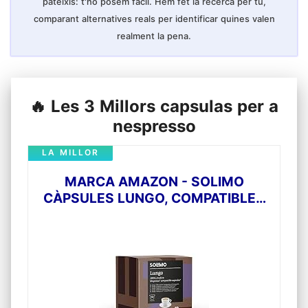
pateixis: t'ho posem fàcil. Hem fet la recerca per tu,
comparant alternatives reals per identificar quines valen
realment la pena.
🔥 Les 3 Millors capsulas per a
nespresso
LA MILLOR
MARCA AMAZON - SOLIMO
CÀPSULES LUNGO, COMPATIBLES
AMB NESPRESSO - 100 CÀPSULES
(2 X 50)