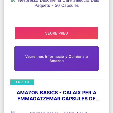
d'envasos metàl·lics.
CAFÈ AROMÀTIC, de sabor fresc, amb cos i
amb acidesa fina. Una tassa dolça amb notes
florals, afruitades i a cereals.
VEURE PREU
Veure mes Informació y Opinions a
Amazon
TOP 10
AMAZON BASICS - CALAIX PER A
EMMAGATZEMAR CÀPSULES DE
NESPRESSO (CAPACITAT PER A 50
CÀPSULES)