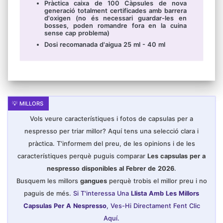
Pràctica caixa de 100 Càpsules de nova
generació totalment certificades amb barrera
d'oxigen (no és necessari guardar-les en
bosses, poden romandre fora en la cuina
sense cap problema)
Dosi recomanada d'aigua 25 ml - 40 ml
Vols veure característiques i fotos de capsulas per a
nespresso per triar millor? Aquí tens una selecció clara i
pràctica. T'informem del preu, de les opinions i de les
característiques perquè puguis comparar
Les capsulas per a
nespresso disponibles al Febrer de 2026
.
Busquem les millors
gangues
perquè trobis el millor preu i no
paguis de més.
Si T'interessa Una
Llista Amb Les Millors
Capsulas Per A Nespresso
, Ves-Hi Directament Fent Clic
Aquí.