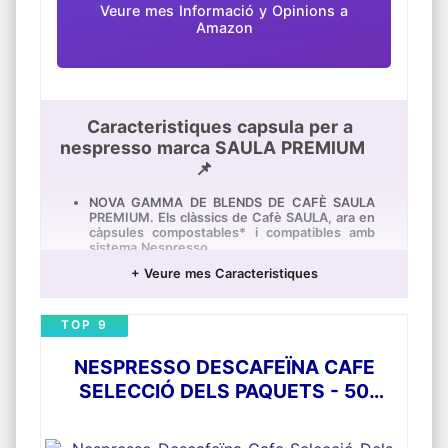
Veure mes Informació y Opinions a
Amazon
Caracteristiques capsula per a
nespresso marca SAULA PREMIUM
📌
NOVA GAMMA DE BLENDS DE CAFÈ SAULA
PREMIUM. Els clàssics de Cafè SAULA, ara en
càpsules compostables* i compatibles amb
sistema Nespresso.
PACK DE 3 envasos metàl·lics amb 20
+ Veure mes Caracteristiques
càpsules per envàs, el doble de quantitat
que un envàs habitual. Més producte en
menys envàs. Envàs metàl·lic al buit amb gas
TOP 9
inert per a preservar totes les aromes, per
molt més temps.
NESPRESSO DESCAFEÏNA CAFE
CÀPSULES COMPOSTABLES de 5,5 gr. amb
cafè 100% Premium Orgànic. Càpsules
SELECCIÓ DELS PAQUETS - 50
fabricades a partir de matèries renovables en
CÀPSULES
la seva majoria d'origen vegetal i certificades
100% compostables. Tirar la càpsula en el
contenidor orgànic i la llauna en el contenidor