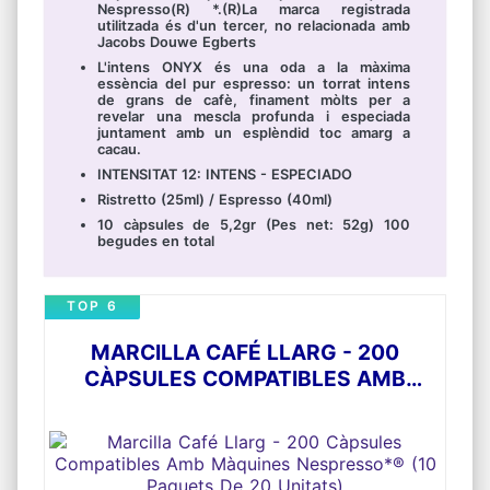
Nespresso(R) *.(R)La marca registrada
utilitzada és d'un tercer, no relacionada amb
Jacobs Douwe Egberts
L'intens ONYX és una oda a la màxima
essència del pur espresso: un torrat intens
de grans de cafè, finament mòlts per a
revelar una mescla profunda i especiada
juntament amb un esplèndid toc amarg a
cacau.
INTENSITAT 12: INTENS - ESPECIADO
Ristretto (25ml) / Espresso (40ml)
10 càpsules de 5,2gr (Pes net: 52g) 100
begudes en total
TOP 6
MARCILLA CAFÉ LLARG - 200
CÀPSULES COMPATIBLES AMB
MÀQUINES NESPRESSO*® (10
PAQUETS DE 20 UNITATS)