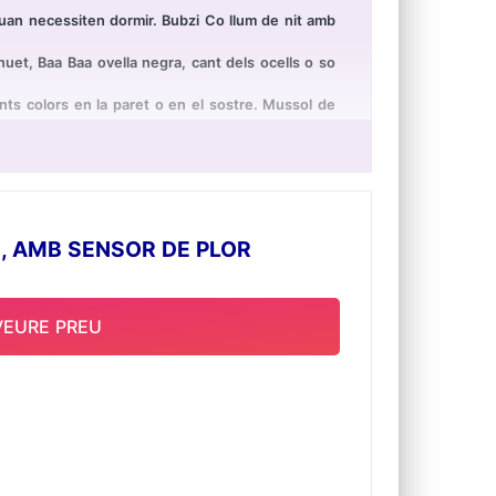
uan necessiten dormir. Bubzi Co llum de nit amb
t, Baa Baa ovella negra, cant dels ocells o so
ents colors en la paret o en el sostre. Mussol de
 permeten lligar-lo al carret de bebès. Al parc o a
Bubzi Co llum de nit projector. És bufó, suau i
, AMB SENSOR DE PLOR
VEURE PREU