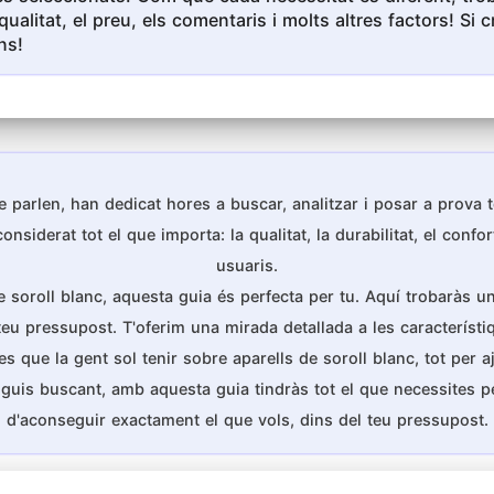
qualitat, el preu, els comentaris i molts altres factors! S
ns!
 parlen, han dedicat hores a buscar, analitzar i posar a prova
iderat tot el que importa: la qualitat, la durabilitat, el confort
usuaris.
de soroll blanc, aquesta guia és perfecta per tu. Aquí trobaràs u
 teu pressupost. T'oferim una mirada detallada a les característiq
e la gent sol tenir sobre aparells de soroll blanc, tot per aju
tiguis buscant, amb aquesta guia tindràs tot el que necessites 
d'aconseguir exactament el que vols, dins del teu pressupost.