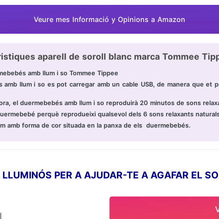
Veure mes Informació y Opinions a Amazon
istiques aparell de soroll blanc marca Tommee Tip
rmebebés amb llum i so Tommee Tippee
 amb llum i so es pot carregar amb un cable USB, de manera que et per
 plora, el duermebebés amb llum i so reproduirà 20 minutos de sons relax
 duermebebé perquè reprodueixi qualsevol dels 6 sons relaxants natural
llum amb forma de cor situada en la panxa de els duermebebés.
LUMINÓS PER A AJUDAR-TE A AGAFAR EL SON