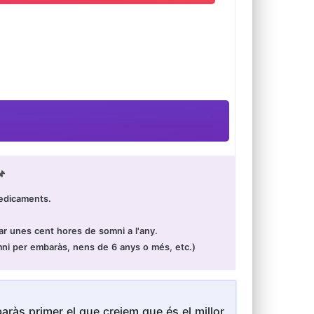

edicaments.
ar unes cent hores de somni a l'any.
mni per embaràs, nens de 6 anys o més, etc.)
ràs primer el que creiem que és el millor