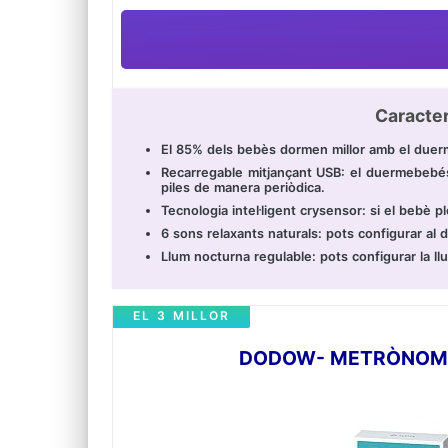
Caracter
El 85% dels bebès dormen millor amb el due
Recarregable mitjançant USB: el duermebebés
piles de manera periòdica.
Tecnologia intel·ligent crysensor: si el bebè
6 sons relaxants naturals: pots configurar al
Llum nocturna regulable: pots configurar la 
EL 3 MILLOR
DODOW- METRÒNOM L