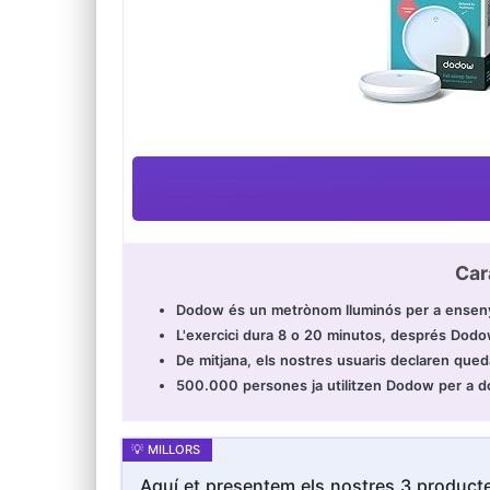
Car
Dodow és un metrònom lluminós per a enseny
L'exercici dura 8 o 20 minutos, després Dod
De mitjana, els nostres usuaris declaren qued
500.000 persones ja utilitzen Dodow per a dor
Aquí et presentem els nostres 3 producte