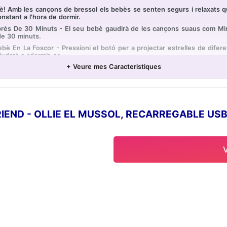
è! Amb les cançons de bressol els bebès se senten segurs i relaxats q
nstant a l'hora de dormir.
és De 30 Minuts - El seu bebè gaudirà de les cançons suaus com Minue
de 30 minuts.
Bebè En La Foscor - Pressioni el botó per a projectar estrelles de difer
ajudarà a adormir-se.
+ Veure mes Caracteristiques
guina llum de nit infantil usa bateries, i les seves corretges ajustable li
uau i pelut.
buscant un regal estupend i atractiu, li recomanem el mussol joguina 
iat.
IEND - OLLIE EL MUSSOL, RECARREGABLE USB