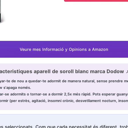
Veure mes Informació y Opinions a Amazon
acteristiques aparell de soroll blanc marca Dodow 
ar-te de nou a quedar-te adormit de manera natural, sense prendre m
ow s'apaga només.
ar-se adormits o tornar-se a dormir 2,5x més ràpid. Pots esperar guany
mir (per estrès, agitació, insomni crònic, desvetllament nocturn, inso
s seleccionats. Com que cada necessitat és diferent, troba