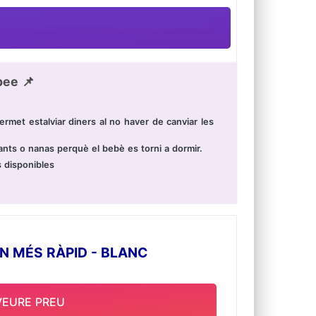
pee 📌
met estalviar diners al no haver de canviar les
ants o nanas perquè el bebè es torni a dormir.
s disponibles
 MÉS RÀPID - BLANC
VEURE PREU