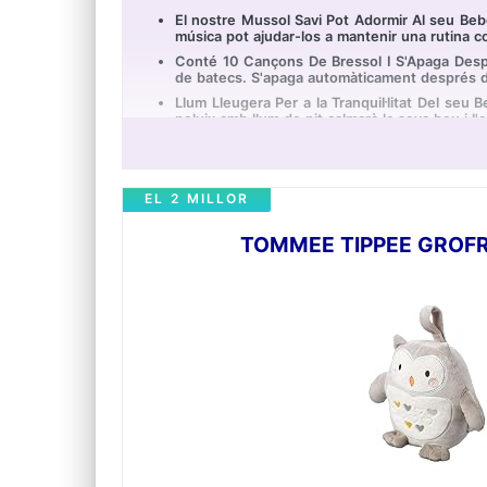
El nostre Mussol Savi Pot Adormir Al seu Beb
música pot ajudar-los a mantenir una rutina co
Conté 10 Cançons De Bressol I S'Apaga Despr
de batecs. S'apaga automàticament després 
Llum Lleugera Per a la Tranquil·litat Del seu 
peluix amb llum de nit calmarà la seva beu i l'
Ideal Per a Cotxe I Passejos En El Carret! La jo
la casa d'avis, al seu bebè li encantarà l'amic s
Regal Perfecte Per a "Baby Shower"! Si està 
EL 2 MILLOR
calmant. Té bateries incloses per a l'ús immed
TOMMEE TIPPEE GROFR