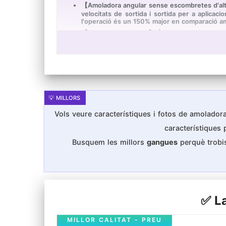
【Amoladora angular sense escombretes d'alt
velocitats de sortida i sortida per a aplicac
l'operació és un 150% major en comparació a
【Disseny ergonòmic】 És lleuger i compacte, fà
per a un millor control, comoditat i versatilita
un ajust ràpid de l'angle per a satisfer les se
【Operation Operació segura】 Segur i durador.
ràpid pot evitar espurnes; Quan el corrent és
innovadors orificis de ventilació ajuden a preven
【2AÑOS PROMESA DE QUALITAT】 1 POPOMAN 
antivibració, 5 x Rodes abrasives, 1 × Clau aju
Vols veure característiques i fotos de amoladoras
característiques
Busquem les millors
gangues
perquè trobis
✅ La
MILLOR CALITAT - PREU