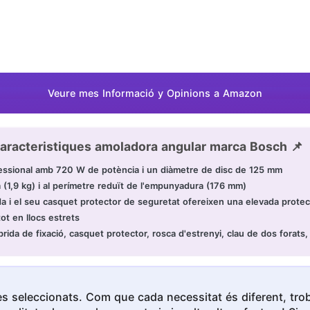
Veure mes Informació y Opinions a Amazon
aracteristiques amoladora angular marca Bosch 📌
ssional amb 720 W de potència i un diàmetre de disc de 125 mm
a (1,9 kg) i al perímetre reduït de l'empunyadura (176 mm)
a i el seu casquet protector de seguretat ofereixen una elevada protecc
ot en llocs estrets
ida de fixació, casquet protector, rosca d'estrenyi, clau de dos forats,
s seleccionats. Com que cada necessitat és diferent, troba