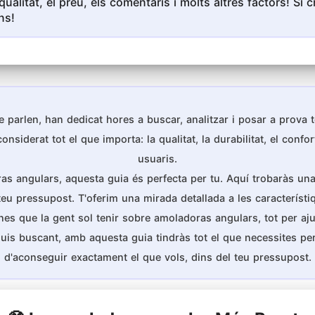
qualitat, el preu, els comentaris i molts altres factors! S
ns!
 parlen, han dedicat hores a buscar, analitzar i posar a prova
iderat tot el que importa: la qualitat, la durabilitat, el confort
usuaris.
ras angulars, aquesta guia és perfecta per tu. Aquí trobaràs una
 teu pressupost. T'oferim una mirada detallada a les característiq
que la gent sol tenir sobre amoladoras angulars, tot per ajuda
uis buscant, amb aquesta guia tindràs tot el que necessites pe
d'aconseguir exactament el que vols, dins del teu pressupost.