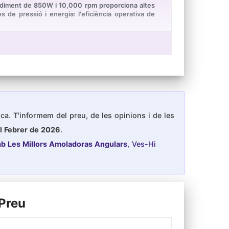
diment de 850W i 10,000 rpm proporciona altes
 de pressió i energia: l'eficiència operativa de
 a mà. Posició del mànec auxiliar de 3 posicions
els discos de manera ràpida i senzilla. A més, hi ha
a protegir la bateria. La coberta d'alliberament
rotegir el motor i reduir les pèrdues. A més, els
x Bateria de 18V 4.0Ah, 1 × Mango lateral
a d'any de promesa de qualitat.
ica. T'informem del preu, de les opinions i de les
l Febrer de 2026
.
mb Les Millors Amoladoras Angulars
, Ves-Hi
 Preu