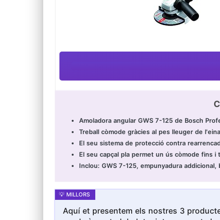
C
Amoladora angular GWS 7-125 de Bosch Profe
Treball còmode gràcies al pes lleuger de l'ein
El seu sistema de protecció contra rearrencad
El seu capçal pla permet un ús còmode fins i t
Inclou: GWS 7-125, empunyadura addicional, br
Aquí et presentem els nostres 3 producte