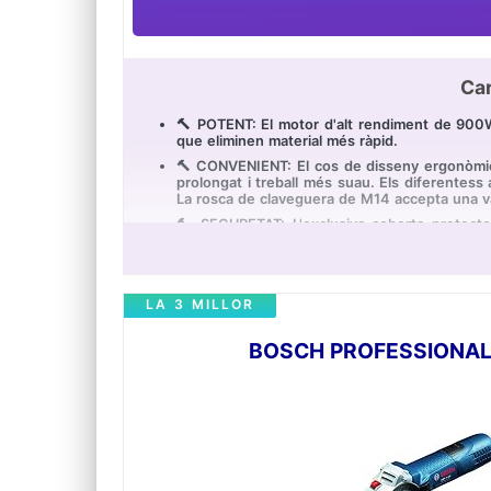
Car
🔨 POTENT: El motor d'alt rendiment de 900W i
que eliminen material més ràpid.
🔨 CONVENIENT: El cos de disseny ergonòmic i 
prolongat i treball més suau. Els diferentess
La rosca de claveguera de M14 accepta una v
🔨 SEGURETAT: L'exclusiva coberta protector
L'interruptor de bloqueig de doble funció evita 
🔨 DURABILITAT: El disseny d'admissió d'aire 
prolonguen la vida útil de l'eina.
LA 3 MILLOR
🔨 PAQUET INCLÒS: 1x Amoladora angular Tackli
Protectora d'Esmerilat, 1x Coberta Protectora d
BOSCH PROFESSIONAL 