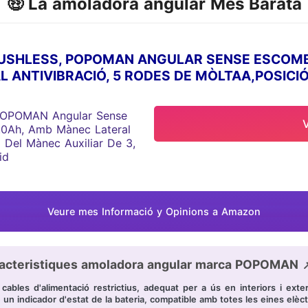
🤑 La amoladora angular Més Barata
SHLESS, POPOMAN ANGULAR SENSE ESCOMBR
 ANTIVIBRACIÓ, 5 RODES DE MÒLTAA,POSICIÓ
CARREGADOR RÀPID
Veure mes Informació y Opinions a Amazon
acteristiques amoladora angular marca POPOMAN 
les d'alimentació restrictius, adequat per a ús en interiors i exterio
é un indicador d'estat de la bateria, compatible amb totes les eines e