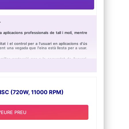

aplicacions professionals de tall i molí, mentre
 i el control per a l'usuari en aplicacions d'ús
nt una vegada que l'eina està llesta per a usar.
illor protecció per a la seguretat de l'usuari.
rotecció contra la pols i els residus abrasius i
ja, 1x Rueda de Tall, 1x Disc d'Aleta, 1x Coberta
SC (720W, 11000 RPM)
VEURE PREU