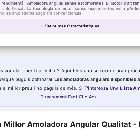
 rendiment】 Amoladora angular sense escombretes. El motor d'alt ren
ions de fresat. La tecnologia de motor sense escombretes evita pèrdues
mb les amoladoras angulars convencionals.
cil de transportar. El disseny compacte i el baix pes és fàcil i còmode
t en totes les aplicacions. i utilitzant una clau que li oferim, pot canviar 
+ Veure mes Caracteristiques
ves diferents necessitats.
 La protecció integrada contra sobrecàrrega i sobreescalfament és per 
 excessiu, apaga automàticament l'alimentació i genera protecció per a p
ir la pols i la brutícia, millorant el rendiment.
Amoladora angular sense escombretes , 1x Carregador ràpid, 1
stable, 1 × Protector queixal 1 × manual d'usuari i 1 × targeta de target
 angulars per triar millor? Aquí tens una selecció clara i pràct
 perquè puguis comparar
Les amoladoras angulars disponibles a
 el millor preu i no paguis de més.
Si T'interessa Una
Llista A
Directament Fent Clic Aquí.
 Millor Amoladora Angular Qualitat -