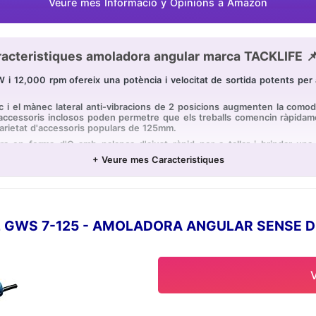
Veure mes Informació y Opinions a Amazon
acteristiques amoladora angular marca TACKLIFE 
 12,000 rpm ofereix una potència i velocitat de sortida potents per a 
el mànec lateral anti-vibracions de 2 posicions augmenten la comoditat
 accessoris inclosos poden permetre que els treballs comencin ràpidame
arietat d'accessoris populars de 125mm.
a en forma d'O amb palanca d'ajust ràpid per a tallar i brindar una m
l'activació i el bloqueig accidental per a ús a llarg termini.
+ Veure mes Caracteristiques
laberíntic i el disseny de ventilació especial proporcionen la màxima p
fe, 1x Mango Lateral Anti-vibracions, 1x Borsa Portàtil, 1x Rueda de Li
e Tall, 1x Clau, 1x Kit de Brida, 1x Manual d'Usuari
GWS 7-125 - AMOLADORA ANGULAR SENSE DI